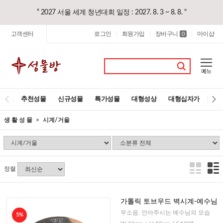
“ 2027 서울 세계 청년대회 일정 : 2027. 8. 3 ~ 8. 8. "
고객센터
로그인
회원가입
장바구니
마이샵
|
|
0
|
추천성물
신규성물
특가성물
대형성상
대형십자가
레
생 활 성 물
시계/거울
정렬
가톨릭 토브우드 벽시계-예수님
무소음, 안아주시는 예수님의 모습
5%