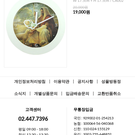
W 17.5cm + H 17.5cm / CA002
20,000원
19,000원
개인정보처리방침
|
이용약관
|
공지사항
|
성물방동정
소식지
|
개별상품문의
|
입금배송문의
|
교환반품취소
고객센터
무통장입금
국민 : 929002-01-254213
02.447.7396
농협 : 100064-56-040368
신한 : 110-024-155129
평일 09:00 - 18:00
우리 : 1002-755-648852
점심 12:30 - 13:30