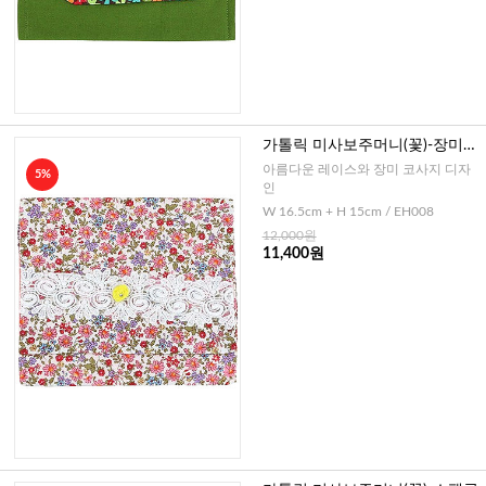
가톨릭 미사보주머니(꽃)-장미
코사지
아름다운 레이스와 장미 코사지 디자
5%
인
W 16.5cm + H 15cm / EH008
12,000원
11,400원