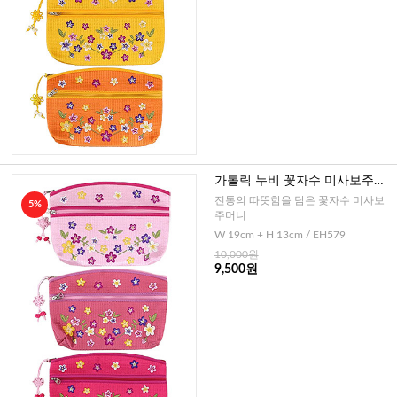
가톨릭 누비 꽃자수 미사보주머
니(핑크)
전통의 따뜻함을 담은 꽃자수 미사보
5%
주머니
W 19cm + H 13cm / EH579
10,000원
9,500원