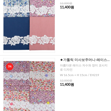
12,000원
11,400원
★가톨릭 미사보주머니-레이스
큐빅장미 코사지
아름다운 레이스 자수와 장미 코사지
5%
로 디자인
W 16.5cm + H 15cm / EH219
12,000원
11,400원