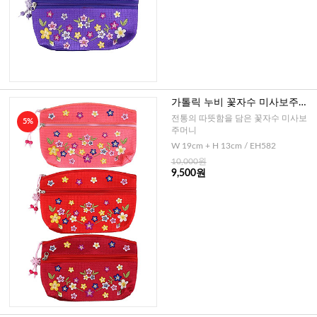
가톨릭 누비 꽃자수 미사보주머
니(레드)
전통의 따뜻함을 담은 꽃자수 미사보
5%
주머니
W 19cm + H 13cm / EH582
10,000원
9,500원