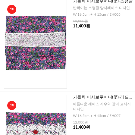
가톨릭 미사보주머니(꽃)-스팽글
반짝이는 스팽글 망사레이스 디자인
5%
W 16.5cm + H 15cm / EH005
12,000원
11,400원
가톨릭 미사보주머니(꽃)-레드장
미 코사지
아름다운 레이스 자수와 장미 코사지
5%
디자인
W 16.5cm + H 15cm / EH007
12,000원
11,400원