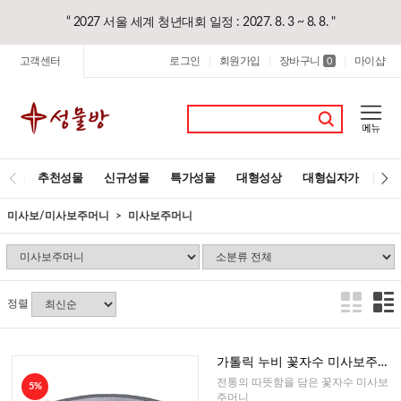
“ 2027 서울 세계 청년대회 일정 : 2027. 8. 3 ~ 8. 8. "
고객센터
로그인
회원가입
장바구니
마이샵
|
|
0
|
추천성물
신규성물
특가성물
대형성상
대형십자가
레
미사보/미사보주머니
미사보주머니
정렬
가톨릭 누비 꽃자수 미사보주머
니(그레이,네이비)
전통의 따뜻함을 담은 꽃자수 미사보
5%
주머니