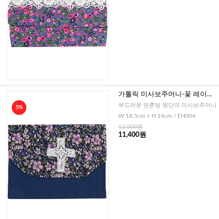
가톨릭 미사보주머니-꽃 레이스
십자가(블루)
부드러운 면혼방 원단의 미사보주머니
5%
W 18.5cm + H 14cm / EH004
12,000원
11,400원