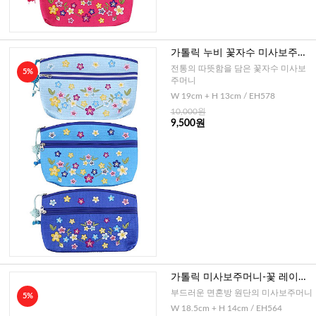
가톨릭 누비 꽃자수 미사보주머
니(블루)
전통의 따뜻함을 담은 꽃자수 미사보
5%
주머니
W 19cm + H 13cm / EH578
10,000원
9,500원
가톨릭 미사보주머니-꽃 레이스
십자가(핑크)
부드러운 면혼방 원단의 미사보주머니
5%
W 18.5cm + H 14cm / EH564