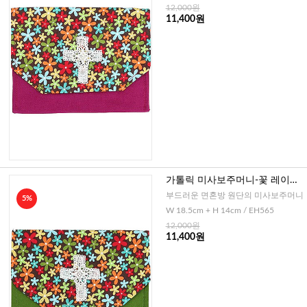
12,000원
11,400원
가톨릭 미사보주머니-꽃 레이스
십자가(그린)
부드러운 면혼방 원단의 미사보주머니
5%
W 18.5cm + H 14cm / EH565
12,000원
11,400원