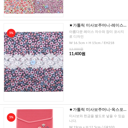
★가톨릭 미사보주머니-레이스
큐빅장미 코사지(블루)
아름다운 레이스 자수와 장미 코사지
5%
로 디자인
W 16.5cm + H 15cm / EH218
12,000원
11,400원
★가톨릭 미사보주머니-옥스포
드 꽃자수
미사보와 헌금을 별도로 넣을 수 있습
5%
니다.
W 19cm + H 12.5cm / GR103