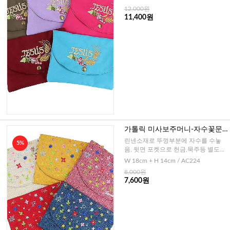
12,000원
11,400원
가톨릭 미사보주머니-자수꽃문
양
린넨소재로 뚜껑부분에 자수를 수놓
5%
음, 뒷면 포켓으로 헌금,묵주등 별도보
관
W 18cm + H 14cm / AC224
8,000원
7,600원