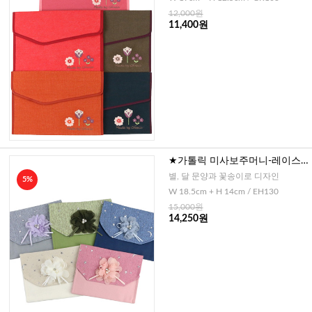
12,000원
11,400원
★가톨릭 미사보주머니-레이스
꽃
별, 달 문양과 꽃송이로 디자인
5%
W 18.5cm + H 14cm / EH130
15,000원
14,250원