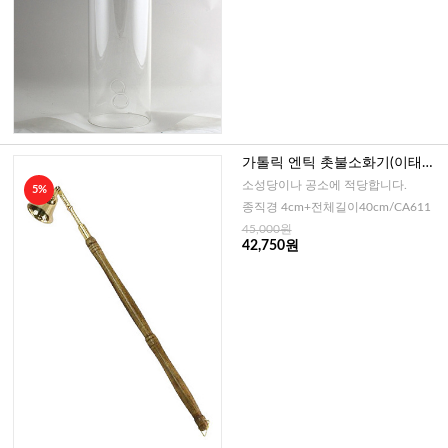
가톨릭 엔틱 촛불소화기(이태리)
-40cm
소성당이나 공소에 적당합니다.
5%
종직경 4cm+전체길이40cm/CA611
45,000원
42,750원