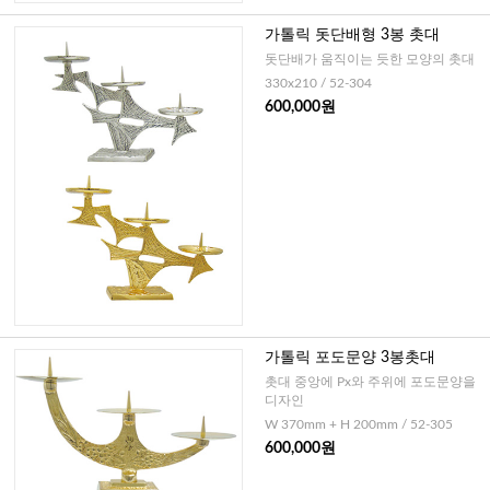
가톨릭 돗단배형 3봉 촛대
돗단배가 움직이는 듯한 모양의 촛대
330x210 / 52-304
600,000원
가톨릭 포도문양 3봉촛대
촛대 중앙에 Px와 주위에 포도문양을
디자인
W 370mm + H 200mm / 52-305
600,000원