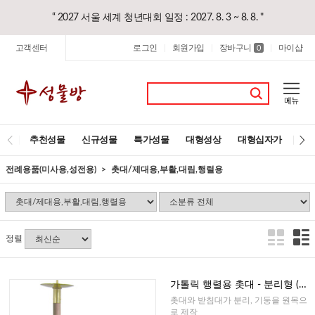
“ 2027 서울 세계 청년대회 일정 : 2027. 8. 3 ~ 8. 8. "
고객센터
로그인
회원가입
장바구니
마이샵
|
|
0
|
추천성물
신규성물
특가성물
대형성상
대형십자가
레
전례용품(미사용,성전용)
촛대/제대용,부활,대림,행렬용
정렬
가톨릭 행렬용 촛대 - 분리형 (원
목)
촛대와 받침대가 분리, 기둥을 원목으
로 제작