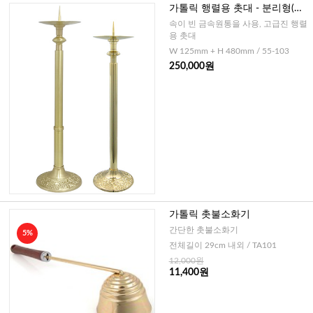
가톨릭 행렬용 촛대 - 분리형(금
속)
속이 빈 금속원통을 사용, 고급진 행렬
용 촛대
W 125mm + H 480mm / 55-103
250,000원
가톨릭 촛불소화기
간단한 촛불소화기
5%
전체길이 29cm 내외 / TA101
12,000원
11,400원