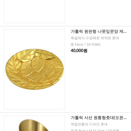
가톨릭 원판형 나뭇잎문양 제대
용촛대(독일)-14cm(1개)
독일에서 수공예로 제작된 촛대
Φ 14cm / 10-928G
40,000원
가톨릭 사선 원통형촛대(오픈형)
-대,골드
유럽전통의 디자인 촛대
직경 8cm + H 11.5cm / 10-978