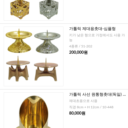
가톨릭 제대용촛대-심플형
키가 낮은 형으로 가정에서도 사용 가
능
4종류 / 51-202
200,000원
가톨릭 사선 원통형촛대(독일) -
대, 골드
제대초용으로 사용
직경 8cm + H 12cm / 10-448
80,000원