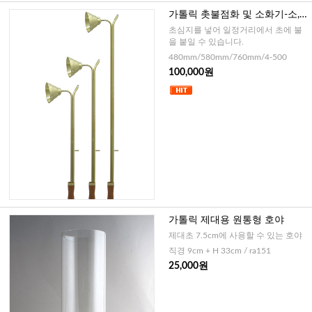
가톨릭 촛불점화 및 소화기-소,
중,대
초심지를 넣어 일정거리에서 초에 불
을 붙일 수 있습니다.
480mm/580mm/760mm/4-500
100,000원
가톨릭 제대용 원통형 호야
제대초 7.5cm에 사용할 수 있는 호야
직경 9cm + H 33cm / ra151
25,000원