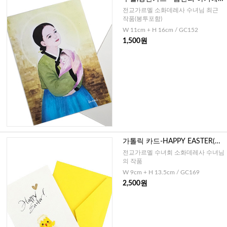
님
전교가르멜 소화데레사 수녀님 최근
작품(봉투포함)
W 11cm + H 16cm / GC152
1,500원
가톨릭 카드-HAPPY EASTER(캘
리그라피)
전교가르멜 수녀회 소화데레사 수녀님
의 작품
W 9cm + H 13.5cm / GC169
2,500원