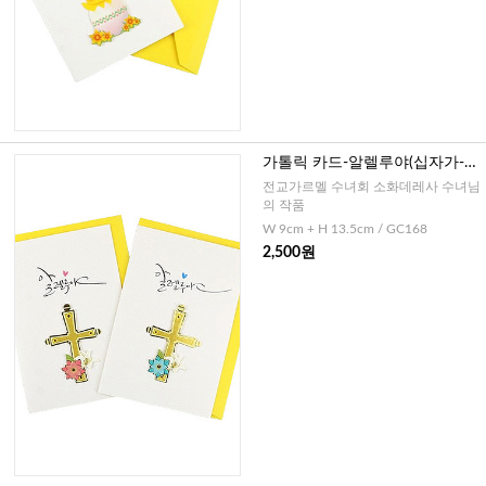
가톨릭 카드-알렐루야(십자가-캘
리그라피)
전교가르멜 수녀회 소화데레사 수녀님
의 작품
W 9cm + H 13.5cm / GC168
2,500원