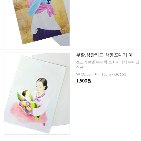
부활,성탄카드-색동포대기 아기
예수님과 성모님
전교가르멜 수녀회 소화데레사 수녀님
작품
W 10.5cm + H 15cm / GC151
1,500원