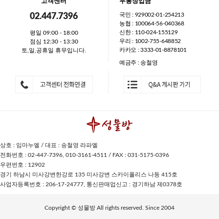
고객센터
무통장입금
국민 : 929002-01-254213
02.447.7396
농협 : 100064-56-040368
신한 : 110-024-155129
평일 09:00 - 18:00
우리 : 1002-755-648852
점심 12:30 - 13:30
카카오 : 3333-01-8878101
토,일,공휴일 휴무입니다.
예금주 : 송철영
상호 : 임마누엘 / 대표 : 송철영 라파엘
전화번호 : 02-447-7396, 010-3161-4511 / FAX : 031-5175-0396
우편번호 : 12902
경기 하남시 미사강변한강로 135 미사강변 스카이폴리스 나동 415호
사업자등록번호 : 206-17-24777, 통신판매업신고 : 경기하남 제0378호
Copyright © 성물방 All rights reserved. Since 2004