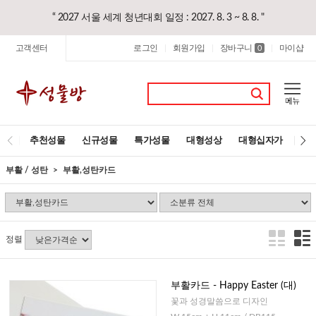
“ 2027 서울 세계 청년대회 일정 : 2027. 8. 3 ~ 8. 8. "
고객센터
로그인
회원가입
장바구니
마이샵
|
|
0
|
추천성물
신규성물
특가성물
대형성상
대형십자가
레
부활 / 성탄
부활,성탄카드
정렬
부활카드 - Happy Easter (대)
꽃과 성경말씀으로 디자인