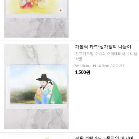
가톨릭 카드-성가정의 나들이
전교가르멜 수녀회 소화데레사 수녀님
작품
W 15cm + H 10.5cm / GC157
1,500원
부활,성탄카드 - 품안의 아기예수