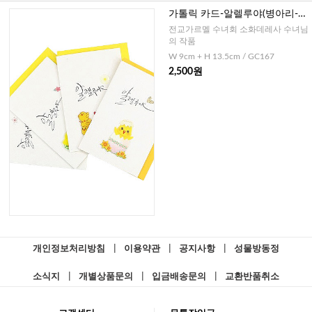
가톨릭 카드-알렐루야(병아리-캘
리그라피)
전교가르멜 수녀회 소화데레사 수녀님
의 작품
W 9cm + H 13.5cm / GC167
2,500원
개인정보처리방침
|
이용약관
|
공지사항
|
성물방동정
소식지
|
개별상품문의
|
입금배송문의
|
교환반품취소