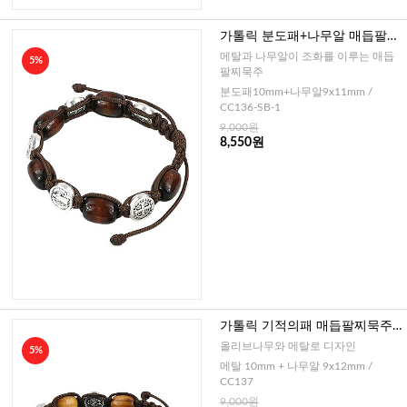
가톨릭 분도패+나무알 매듭팔찌
묵주 (이태리)-소
메탈과 나무알이 조화를 이루는 매듭
5%
팔찌묵주
분도패10mm+나무알9x11mm /
CC136-SB-1
9,000원
8,550원
가톨릭 기적의패 매듭팔찌묵주
(이태리)
올리브나무와 메탈로 디자인
5%
메탈 10mm + 나무알 9x12mm /
CC137
9,000원