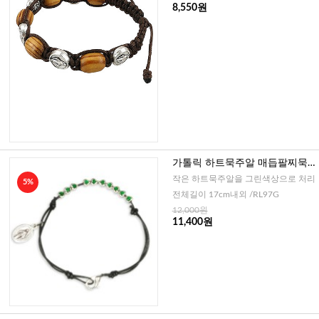
8,550원
가톨릭 하트묵주알 매듭팔찌묵
주 4mm -그린(이태리)
작은 하트묵주알을 그린색상으로 처리
5%
전체길이 17cm내외 /RL97G
12,000원
11,400원