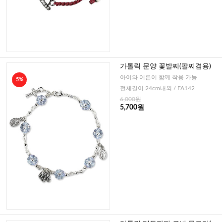
가톨릭 문양 꽃발찌(팔찌겸용)
아이와 어른이 함께 착용 가능
5%
전체길이 24cm내외 / FA142
6,000원
5,700원