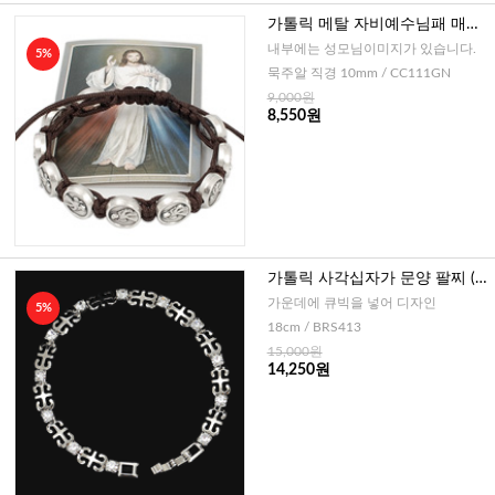
가톨릭 메탈 자비예수님패 매듭
팔찌묵주 (이태리)
내부에는 성모님이미지가 있습니다.
5%
묵주알 직경 10mm / CC111GN
9,000원
8,550원
가톨릭 사각십자가 문양 팔찌 (스
톤,백금도금)
가운데에 큐빅을 넣어 디자인
5%
18cm / BRS413
15,000원
14,250원