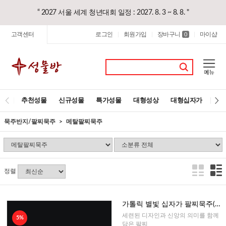
“ 2027 서울 세계 청년대회 일정 : 2027. 8. 3 ~ 8. 8. "
고객센터
로그인
회원가입
장바구니
마이샵
|
|
0
|
추천성물
신규성물
특가성물
대형성상
대형십자가
레
묵주반지/팔찌묵주
메탈팔찌묵주
정렬
가톨릭 별빛 십자가 팔찌묵주(로
즈골드)
세련된 디자인과 신앙의 의미를 함께
5%
담은 팔찌