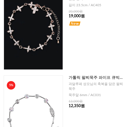
길이 23.5cm / AC405
20,000원
19,000원
가톨릭 팔찌묵주 파이프 큐빅볼
장미문양-6mm
과달루페 성모님의 축복을 담은 팔찌
5%
묵주
묵주알 6mm / AC031
13,000원
12,350원