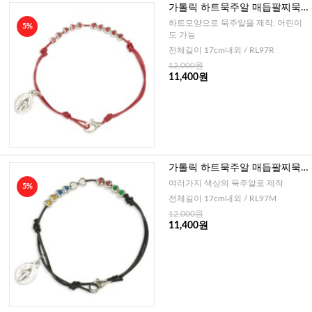
가톨릭 하트묵주알 매듭팔찌묵
주 4mm - 레드(이태리) (이태리
하트모양으로 묵주알을 제작, 어린이
5%
기적의패 부착)
도 가능
전체길이 17cm내외 / RL97R
12,000원
11,400원
가톨릭 하트묵주알 매듭팔찌묵
주 4mm - 믹스(이태리)
여러가지 색상의 묵주알로 제작
5%
전체길이 17cm내외 / RL97M
12,000원
11,400원