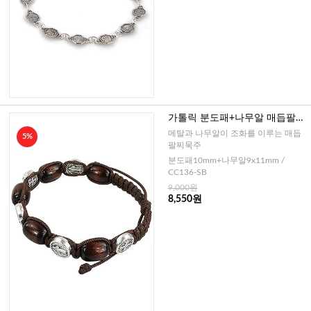
가톨릭 분도패+나무알 매듭팔찌
묵주(이태리)-대
메탈과 나무알이 조화를 이루는 매듭
5%
팔찌묵주
분도패10mm+나무알9x11mm /
CC136-SB
9,000원
8,550원