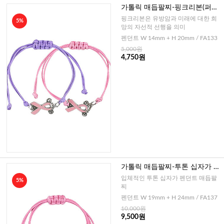
가톨릭 매듭팔찌-핑크리본(퍼플,
핑크)
핑크리본은 유방암과 미래에 대한 희
5%
망의 자선적 선행을 의미
펜던트 W 14mm + H 20mm / FA133
5,000원
4,750원
가톨릭 매듭팔찌-투톤 십자가 프
랑스(핑크)
입체적인 투톤 십자가 펜던트 매듭팔
5%
찌
펜던트 W 19mm + H 24mm / FA137
10,000원
9,500원