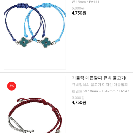
Ø 15mm / FA141
5,000원
4,750원
가톨릭 매듭팔찌 큐빅 물고기(레
드)
큐빅장식의 물고기 디자인 매듭팔찌
5%
펜던트 W 10mm + H 42mm / FA147
5,000원
4,750원