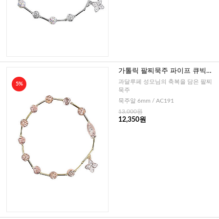
가톨릭 팔찌묵주 파이프 큐빅볼
장미문양(금도금)-6mm
과달루페 성모님의 축복을 담은 팔찌
5%
묵주
묵주알 6mm / AC191
13,000원
12,350원