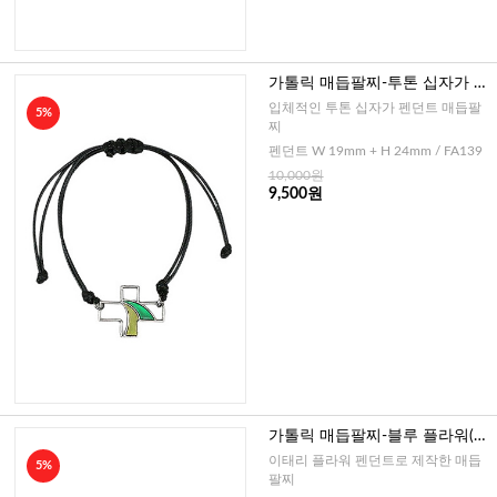
가톨릭 매듭팔찌-투톤 십자가 프
랑스(블랙)
입체적인 투톤 십자가 펜던트 매듭팔
5%
찌
펜던트 W 19mm + H 24mm / FA139
10,000원
9,500원
가톨릭 매듭팔찌-블루 플라워(네
이비,블루)
이태리 플라워 펜던트로 제작한 매듭
5%
팔찌