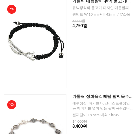
가톨릭 매듭팔찌 큐빅 물고기(블
랙)
큐빅장식의 물고기 디자인 매듭팔찌
5%
펜던트 W 10mm + H 42mm / FA146
5,000원
4,750원
가톨릭 성화육각메탈 팔찌묵주 7
x11mm (이태리)
예수성심, 아기천사, 크리스토폴성인
40%
등 이미지를 넣어 만든 팔찌묵주입니
다.
전체길이 18.5cm 내외 / it249
14,000원
8,400원