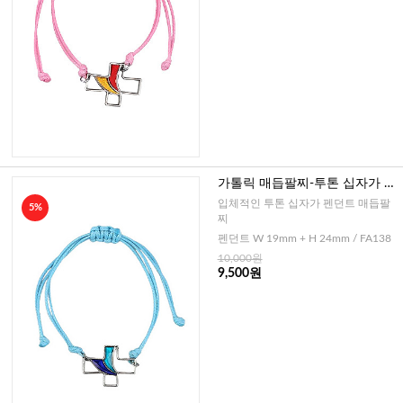
가톨릭 매듭팔찌-투톤 십자가 프
랑스(블루)
입체적인 투톤 십자가 펜던트 매듭팔
5%
찌
펜던트 W 19mm + H 24mm / FA138
10,000원
9,500원