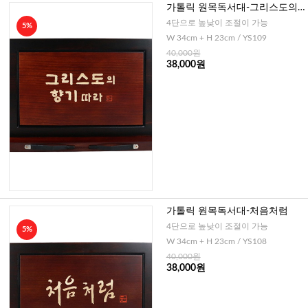
가톨릭 원목독서대-그리스도의
향기따라
4단으로 높낮이 조절이 가능
5%
W 34cm + H 23cm / YS109
40,000원
38,000원
가톨릭 원목독서대-처음처럼
4단으로 높낮이 조절이 가능
5%
W 34cm + H 23cm / YS108
40,000원
38,000원