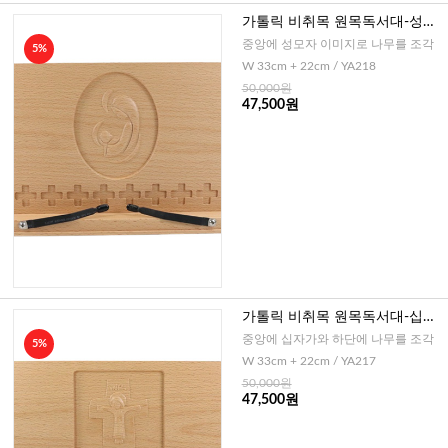
가톨릭 비취목 원목독서대-성모
자
중앙에 성모자 이미지로 나무를 조각
5%
W 33cm + 22cm / YA218
50,000원
47,500원
가톨릭 비취목 원목독서대-십자
가
중앙에 십자가와 하단에 나무를 조각
5%
W 33cm + 22cm / YA217
50,000원
47,500원