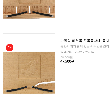
가톨릭 비취목 원목독서대-목자
중앙에 양과 함께 있는 예수님을 조각
5%
W 33cm + 22cm / YA216
50,000원
47,500원