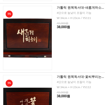
가톨릭 원목독서대-새롭게하소
서
4단으로 높낮이 조절이 가능
5%
W 34cm + H 23cm / YS111
40,000원
38,000원
가톨릭 원목독서대-꽃씨뿌리는
마음
4단으로 높낮이 조절이 가능
5%
W 34cm + H 23cm / YS112
40,000원
38,000원