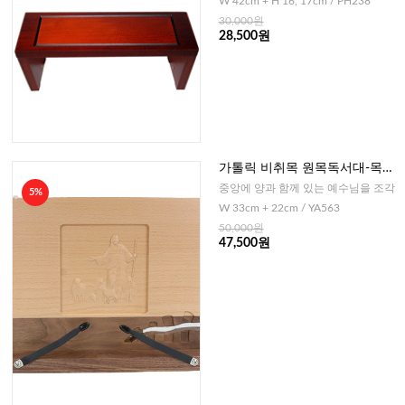
W 42cm + H 16, 17cm / PH238
30,000원
28,500원
가톨릭 비취목 원목독서대-목자
(투톤)
중앙에 양과 함께 있는 예수님을 조각
5%
W 33cm + 22cm / YA563
50,000원
47,500원