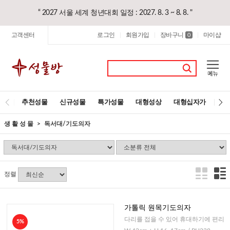
“ 2027 서울 세계 청년대회 일정 : 2027. 8. 3 ~ 8. 8. "
고객센터
로그인
회원가입
장바구니
마이샵
|
|
0
|
추천성물
신규성물
특가성물
대형성상
대형십자가
레
생 활 성 물
독서대/기도의자
정렬
가톨릭 원목기도의자
다리를 접을 수 있어 휴대하기에 편리
5%