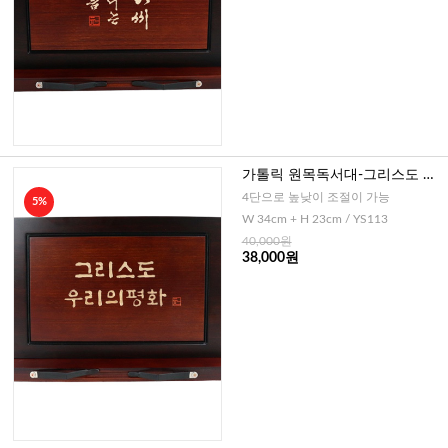
가톨릭 원목독서대-그리스도 우
리의평화
4단으로 높낮이 조절이 가능
5%
W 34cm + H 23cm / YS113
40,000원
38,000원