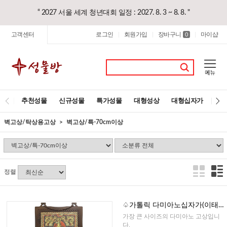
“ 2027 서울 세계 청년대회 일정 : 2027. 8. 3 ~ 8. 8. "
고객센터
로그인
회원가입
장바구니
마이샵
|
|
0
|
추천성물
신규성물
특가성물
대형성상
대형십자가
레
벽고상/탁상용고상
벽고상/특-70cm이상
정렬
♤가톨릭 다미아노십자가(이태
리)-130cm
가장 큰 사이즈의 다미아노 고상입니
다.