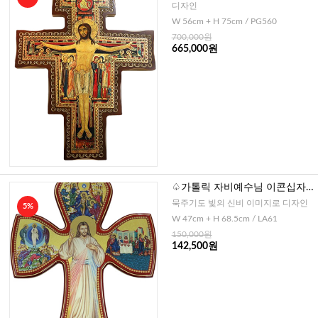
디자인
W 56cm + H 75cm / PG560
700,000원
665,000원
♤가톨릭 자비예수님 이콘십자
가-특대(이태리)
묵주기도 빛의 신비 이미지로 디자인
5%
W 47cm + H 68.5cm / LA61
150,000원
142,500원