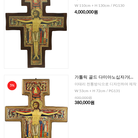
W 110cm + H 130cm / PG130
4,000,000원
가톨릭 골드 다미아노십자가(이
태리)-72cm
이태리 전통방식으로 디자인하여 제작
5%
W 53cm + H 72cm / PG131
400,000원
380,000원