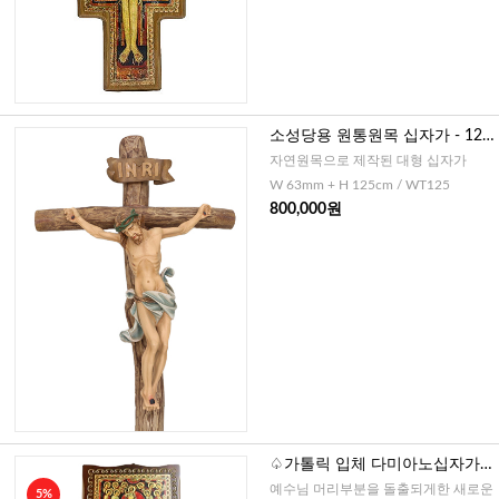
소성당용 원통원목 십자가 - 125
cm
자연원목으로 제작된 대형 십자가
W 63mm + H 125cm / WT125
800,000원
♤가톨릭 입체 다미아노십자가
(이태리)-75cm
예수님 머리부분을 돌출되게한 새로운
5%