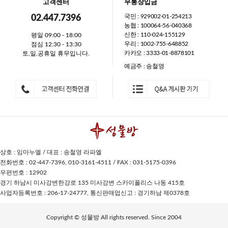
고객센터
무통장입금
국민 : 929002-01-254213
02.447.7396
농협 : 100064-56-040368
신한 : 110-024-155129
평일 09:00 - 18:00
우리 : 1002-755-648852
점심 12:30 - 13:30
카카오 : 3333-01-8878101
토,일,공휴일 휴무입니다.
예금주 : 송철영
상호 : 임마누엘 / 대표 : 송철영 라파엘
전화번호 : 02-447-7396, 010-3161-4511 / FAX : 031-5175-0396
우편번호 : 12902
경기 하남시 미사강변한강로 135 미사강변 스카이폴리스 나동 415호
사업자등록번호 : 206-17-24777, 통신판매업신고 : 경기하남 제0378호
Copyright © 성물방 All rights reserved. Since 2004