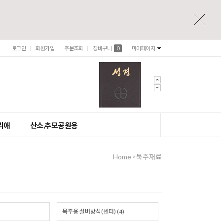
로그인
회원가입
주문조회
장바구니
0
마이페이지
리애
산소,추모공원용
Home
묵주재료
>
묵주용 실버방석(센터) (4)