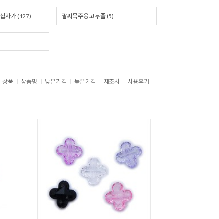
자가 (127)
팔찌묵주용 고무줄 (5)
신상품
상품명
낮은가격
높은가격
제조사
사용후기