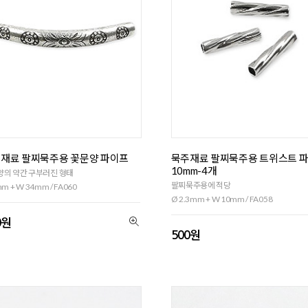
재료 팔찌묵주용 꽃문양 파이프
묵주재료 팔찌묵주용 트위스트 
10mm-4개
양의 약간 구부러진 형태
팔찌묵주용에 적당
m + W 34mm / FA060
Ø 2.3mm + W 10mm / FA058
0원
500원