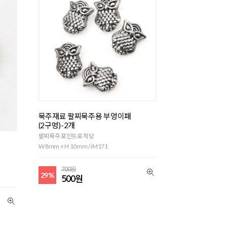
묵주재료 팔찌묵주용 부엉이패
(2구멍)-2개
팔찌묵주 포인트로 적당
W 8mm + H 10mm / iM171
700원
29%
500원