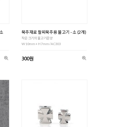
특소
묵주재료 팔찌묵주용 물고기 - 소 (2개)
작은 크기의 물고기문양
W 10mm + H 7mm / AC303
300원