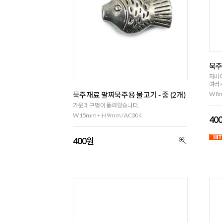
묵주
자비예
여러가
묵주재료 팔찌묵주용 물고기 - 중 (2개)
W 8m
가운데 구멍이 뚫려있습니다.
W 15mm + H 9mm / AC304
40
400원