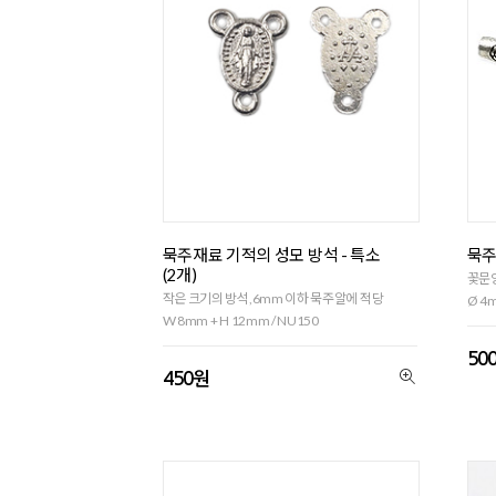
묵주재료 기적의 성모 방석 - 특소
묵주
(2개)
꽃문
작은 크기의 방석,6mm 이하 묵주알에 적당
Ø 4m
W 8mm + H 12mm / NU150
50
450원