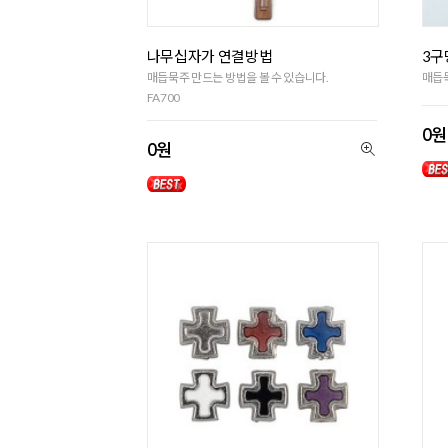
나무십자가 연결방법
3구
매듭묵주 만드는 방법을 볼 수 있습니다.
매듭묵
FA700
0원
0원