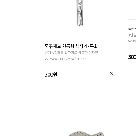
묵주
1단
W 13
묵주재료 원통형 십자가-특소
원기둥형태의 십자가로 심플한 디자인
30
W 9mm + H 19mm / PB171
300원