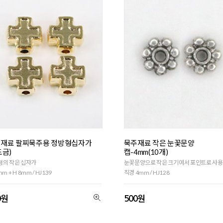
재료 팔찌묵주용 정방형십자가
묵주재료 작은 눈꽃문양
도금)
캡-4mm(10개)
형의 작은 십자가
눈꽃문양으로 작은 크기여서 포인트로 사용
m + H 8mm / HJ139
직경 4mm / HJ128
0원
500원