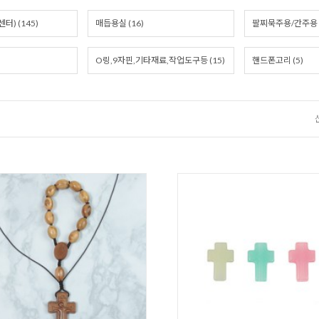
) (145)
매듭용실 (16)
팔찌묵주용/간주용 십
O링,9자핀,기타재료,작업도구등 (15)
핸드폰고리 (5)