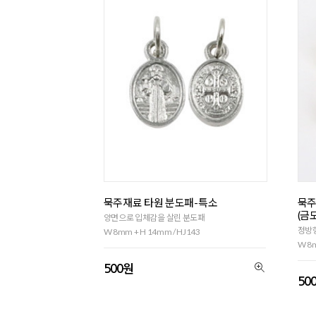
묵주재료 타원 분도패-특소
묵주
(금
양면으로 입체감을 살린 분도패
정방
W 8mm + H 14mm / HJ143
W 8m
500원
50