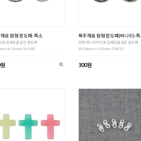
재료 원형 분도패-특소
묵주재료 원형 분도패(버니쉬)-
으로 입체감을 살린 분도패
양면 버니쉬 처리로 입체감을 살린 분도패
m + H 12mm / HJ142
W 10mm + H 13mm / FA013
0원
300원