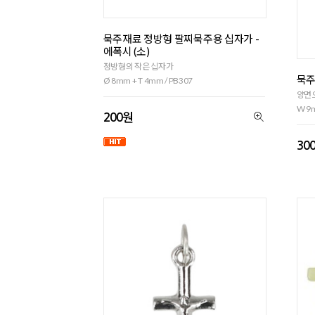
묵주재료 정방형 팔찌묵주용 십자가 -
에폭시 (소)
정방형의 작은 십자가
묵주
Ø 8mm + T 4mm / PB307
양면
W 9m
200원
30