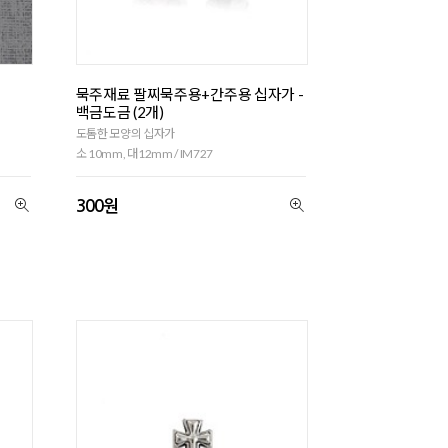
묵주재료 팔찌묵주용+간주용 십자가 -
백금도금 (2개)
도톰한 모양의 십자가
소 10mm, 대12mm / IM727
300원