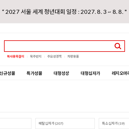
“ 2027 서울 세계 청년대회 일정 : 2027. 8. 3 ~ 8. 8. "
복사용목걸이
묵주반지
주요성경책
차량용품
신규성물
특가성물
대형성상
대형십자가
레지오마
메탈십자가 (207)
특소십자가 (19)