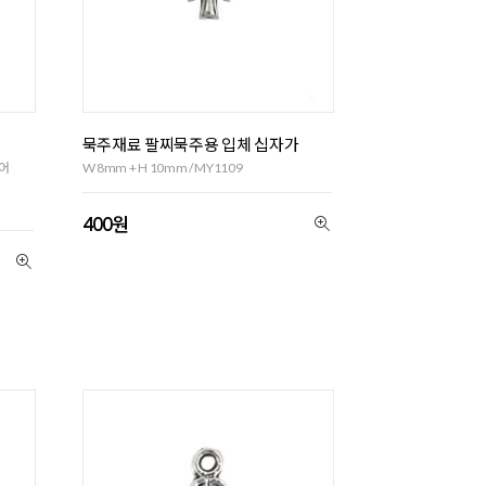
묵주재료 팔찌묵주용 입체 십자가
어
W 8mm + H 10mm / MY1109
400원