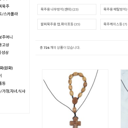
찌묵주
묵주용 나무방석(센터) (23)
묵주용 메탈방석(센터
트/스카폴라
팔찌묵주용 캡,파이프등 (35)
묵주케이스등 (7)
보주머니
용고상
총
726
개의 상품이 있습니다.
종성상
화(원화)
이
품등
/가정,자녀,식사