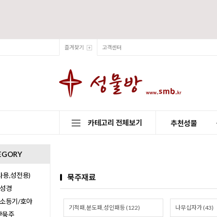
즐겨찾기
고객센터
카테고리 전체보기
추천성물
EGORY
용,성전용)
묵주재료
/성경
/소등기/호야
기적패,분도패,성인패등 (122)
나무십자가 (43)
0단묵주