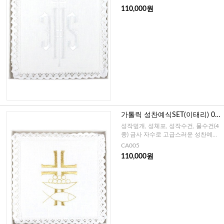
110,000원
가톨릭 성찬예식SET(이태리) 00
5
성작덮개, 성체포, 성작수건, 물수건(4
종) 금사 자수로 고급스러운 성찬예식
SET
CA005
110,000원