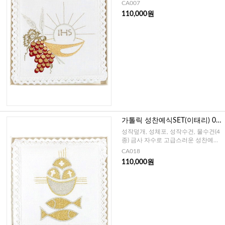
SET
CA007
110,000원
가톨릭 성찬예식SET(이태리) 01
8
성작덮개, 성체포, 성작수건, 물수건(4
종) 금사 자수로 고급스러운 성찬예식
SET
CA018
110,000원