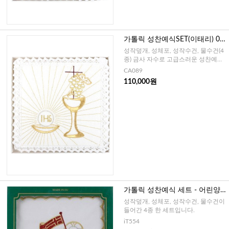
가톨릭 성찬예식SET(이태리) 08
9
성작덮개, 성체포, 성작수건, 물수건(4
종) 금사 자수로 고급스러운 성찬예식
SET
CA089
110,000원
가톨릭 성찬예식 세트 - 어린양
(이태리)
성작덮개, 성체포, 성작수건, 물수건이
들어간 4종 한 세트입니다.
iT554