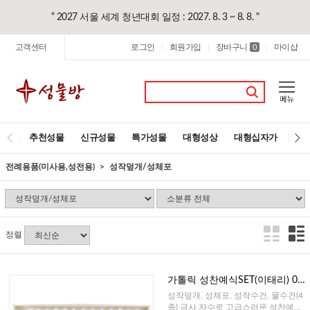
“ 2027 서울 세계 청년대회 일정 : 2027. 8. 3 ~ 8. 8. "
고객센터
로그인
회원가입
장바구니
마이샵
|
|
0
|
추천성물
신규성물
특가성물
대형성상
대형십자가
레
전례용품(미사용,성전용)
성작덮개/성체포
정렬
가톨릭 성찬예식SET(이태리) 09
1
성작덮개, 성체포, 성작수건, 물수건(4
종) 금사 자수로 고급스러운 성찬예식