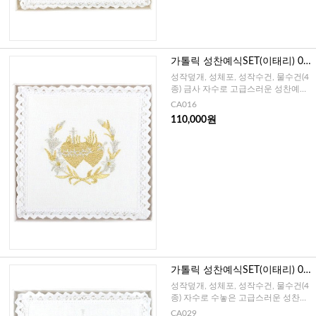
가톨릭 성찬예식SET(이태리) 01
6
성작덮개, 성체포, 성작수건, 물수건(4
종) 금사 자수로 고급스러운 성찬예식
SET
CA016
110,000원
가톨릭 성찬예식SET(이태리) 02
9
성작덮개, 성체포, 성작수건, 물수건(4
종) 자수로 수놓은 고급스러운 성찬예
식SET
CA029