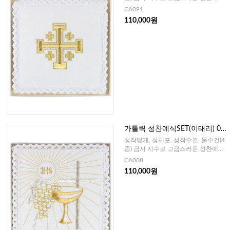
SET
CA091
110,000원
가톨릭 성찬예식SET(이태리) 00
8
성작덮개, 성체포, 성작수건, 물수건(4
종) 금사 자수로 고급스러운 성찬예식
SET
CA008
110,000원