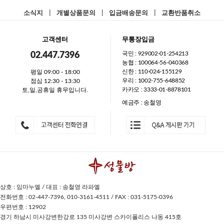
소식지
|
개별상품문의
|
입금배송문의
|
교환반품취소
고객센터
무통장입금
국민 : 929002-01-254213
02.447.7396
농협 : 100064-56-040368
신한 : 110-024-155129
평일 09:00 - 18:00
우리 : 1002-755-648852
점심 12:30 - 13:30
카카오 : 3333-01-8878101
토,일,공휴일 휴무입니다.
예금주 : 송철영
상호 : 임마누엘 / 대표 : 송철영 라파엘
전화번호 : 02-447-7396, 010-3161-4511 / FAX : 031-5175-0396
우편번호 : 12902
경기 하남시 미사강변한강로 135 미사강변 스카이폴리스 나동 415호