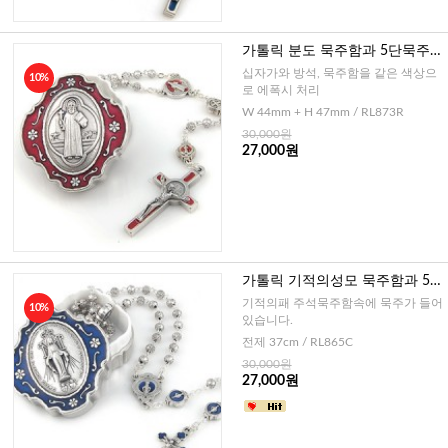
가톨릭 분도 묵주함과 5단묵주 4
mm - 레드 (이태리)
십자가와 방석, 묵주함을 같은 색상으
10%
로 에폭시 처리
W 44mm + H 47mm / RL873R
30,000원
27,000원
가톨릭 기적의성모 묵주함과 5단
묵주 4mm (이태리)
기적의패 주석묵주함속에 묵주가 들어
10%
있습니다.
전제 37cm / RL865C
30,000원
27,000원