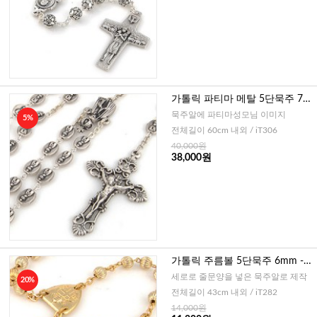
가톨릭 파티마 메탈 5단묵주 7x9
mm (이태리)
묵주알에 파티마성모님 이미지
5%
전체길이 60cm 내외 / iT306
40,000원
38,000원
가톨릭 주름볼 5단묵주 6mm -
골드 (이태리)
세로로 줄문양을 넣은 묵주알로 제작
20%
전체길이 43cm 내외 / iT282
14,000원