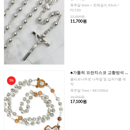
묵주알 6mm + 전체길이 43cm /
FC150
13,000원
11,700원
♣가톨릭 프란치스코 교황방석 5
단묵주(이태리) 7mm
올리브나무로 나무알 및 십자가를 제
5%
작
묵주알 7mm / RE1500ul
18,000원
17,100원