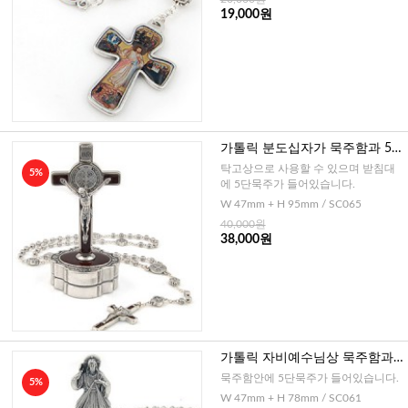
19,000원
가톨릭 분도십자가 묵주함과 5단
묵주 4mm (이태리)
탁고상으로 사용할 수 있으며 받침대
5%
에 5단묵주가 들어있습니다.
W 47mm + H 95mm / SC065
40,000원
38,000원
가톨릭 자비예수님상 묵주함과 5
단묵주 4mm (이태리)
묵주함안에 5단묵주가 들어있습니다.
5%
W 47mm + H 78mm / SC061