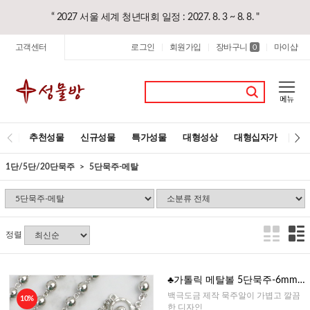
“ 2027 서울 세계 청년대회 일정 : 2027. 8. 3 ~ 8. 8. "
고객센터
로그인
회원가입
장바구니
마이샵
|
|
0
|
추천성물
신규성물
특가성물
대형성상
대형십자가
레
1단/5단/20단묵주
5단묵주-메탈
정렬
♣가톨릭 메탈볼 5단묵주-6mm
(이태리)-백금도금
백극도금 제작 묵주알이 가볍고 깔끔
10%
한 디자인