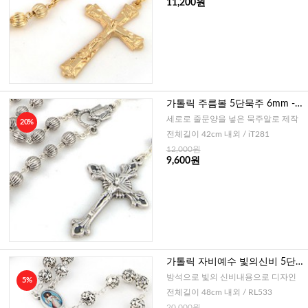
11,200원
가톨릭 주름볼 5단묵주 6mm -
실버 (이태리)
세로로 줄문양을 넣은 묵주알로 제작
20%
전체길이 42cm 내외 / iT281
12,000원
9,600원
가톨릭 자비예수 빛의신비 5단묵
주 7mm (이태리)
방석으로 빛의 신비내용으로 디자인
5%
전체길이 48cm 내외 / RL533
20,000원