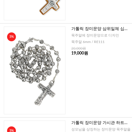
가톨릭 장미문양 삼위일체 십자
가 5단묵주(이태리)-6mm
묵주알에 장미문양으로 디자인
5%
묵주알 6mm / RE111
20,000원
19,000원
가톨릭 장미문양 가시관 하트간
주 5단묵주(이태리)-7mm
성모님을 상징하는 장미문양 묵주알을
5%