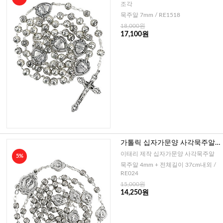
조각
묵주알 7mm / RE1518
18,000원
17,100원
가톨릭 십자가문양 사각묵주알 5
단묵주(이태리)-4mm
이태리 제작 십자가문양 사각묵주알
5%
묵주알 4mm + 전체길이 37cm내외 /
RE024
15,000원
14,250원