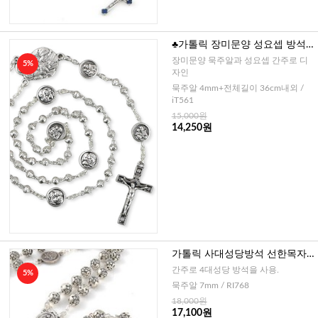
♣가톨릭 장미문양 성요셉 방석
간주 5단묵주(이태리)-4mm
장미문양 묵주알과 성요셉 간주로 디
5%
자인
묵주알 4mm+전체길이 36cm내외 /
iT561
15,000원
14,250원
가톨릭 사대성당방석 선한목자
십자가 5단묵주 7mm (이태리)
간주로 4대성당 방석을 사용.
5%
묵주알 7mm / RI768
18,000원
17,100원