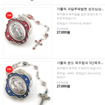
가톨릭 과달루페발현 성모님상
묵주함과 5단묵주 4mm (이태리)
묵주함과 묵주알을 같은 문양으로 디
10%
자인하였습니다.
전체길이 37Cm이내, RL867
30,000원
27,000원
가톨릭 분도 묵주함과 5단묵주 4
mm (이태리)
묵주함과 묵주로 구성되어 있습니다.
10%
묵주알 : 4MM, 전체길이 34Cm이내,
PH257
30,000원
27,000원