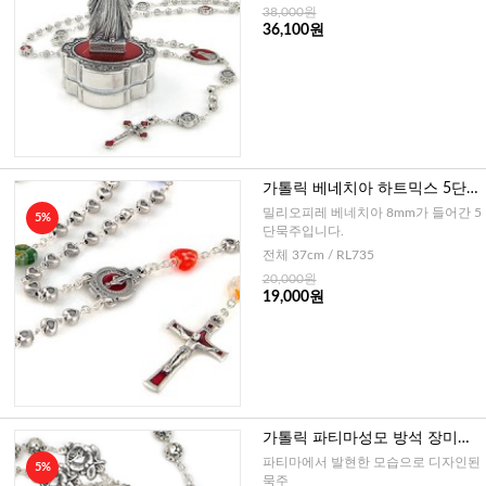
38,000원
36,100원
가톨릭 베네치아 하트믹스 5단묵
주 4mm-메탈 (이태리)
밀리오피레 베네치아 8mm가 들어간 5
5%
단묵주입니다.
전체 37cm / RL735
20,000원
19,000원
가톨릭 파티마성모 방석 장미간
주 5단묵주 7mm - 이태리
파티마에서 발현한 모습으로 디자인된
5%
묵주