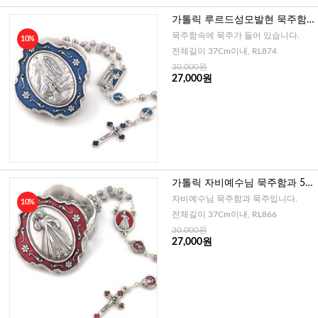
가톨릭 루르드성모발현 묵주함
과 5단묵주 4mm (이태리)
묵주함속에 묵주가 들어 있습니다.
10%
전체길이 37Cm이내, RL874
30,000원
27,000원
가톨릭 자비예수님 묵주함과 5단
묵주 4mm (이태리)
자비예수님 묵주함과 묵주입니다.
10%
전체길이 37Cm이내, RL866
30,000원
27,000원