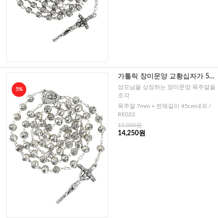
가톨릭 장미문양 교황십자가 5단
묵주(이태리)-7mm
성모님을 상징하는 장미문양 묵주알을
5%
조각
묵주알 7mm + 전체길이 45cm내외 /
RE022
15,000원
14,250원