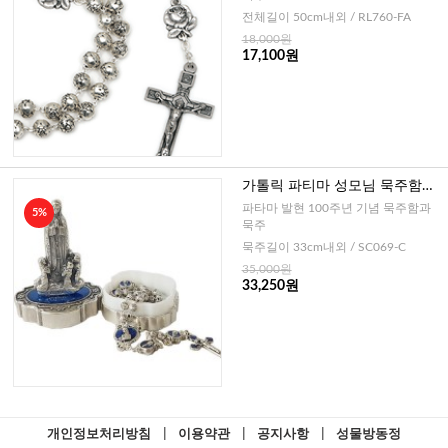
전체길이 50cm내외 / RL760-FA
18,000원
17,100원
가톨릭 파티마 성모님 묵주함과
5단묵주 4mm (이태리)
파타마 발현 100주년 기념 묵주함과
5%
묵주
묵주길이 33cm내외 / SC069-C
35,000원
33,250원
개인정보처리방침
|
이용약관
|
공지사항
|
성물방동정