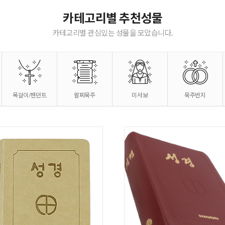
기도손 십자가, 탁고상
카테고리별 추천성물
카테고리별 관심있는 성물을 모았습니다.
목걸이/펜던트
팔찌묵주
미사보
묵주반지