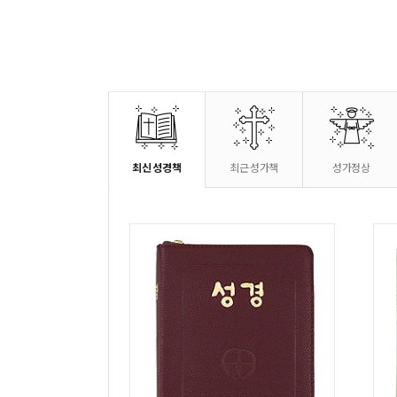
최신 성경책
최근 성가책
성가정상