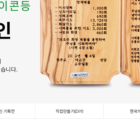
 이콘등
 이콘등
4위
는 재미가 있습니다.
4위
인
인
복자
목
만들기(DiY)
복자
에
에
등
으로 진행합니다.
료가 들어 있습니다.
인 된 성물들을 모았습니다.
등
있습니다.
있습니다.
인 기획전
직접만들기(DiY)
한국의