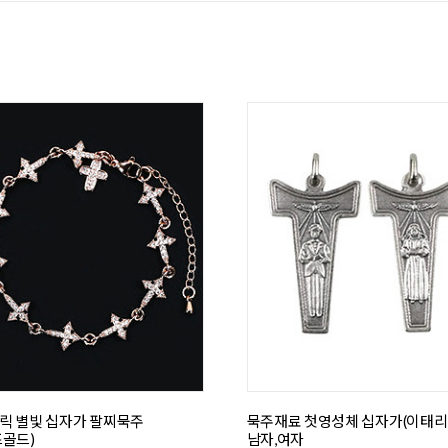
릭 별빛 십자가 팔찌묵주
묵주재료 첫영성체 십자가(이태리)
즈골드)
남자,여자