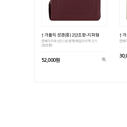
† 가톨릭 성경(중) 2단조판-지퍼형
† 
한페이지에 2칸으로 편재/매일미사책 크기
한페이
(일반판)
30
52,000원