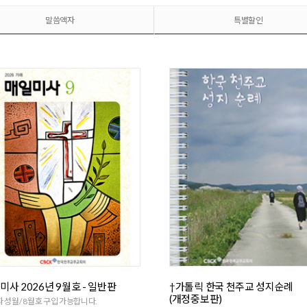
말씀액자
특별할인
미사 2026년 9월호 - 일반판
†가톨릭 한국 천주교 성지순례
(개정중보판)
 성월/ 8월호 구입 가능합니다.