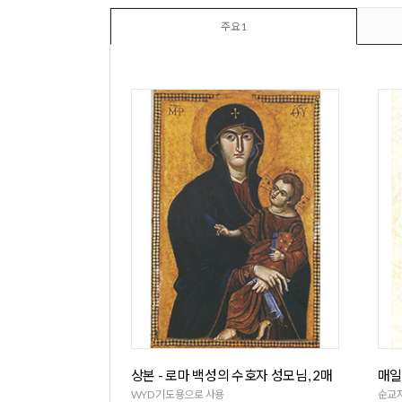
주요1
상본 - 로마 백성의 수호자 성모님, 2매
매일
WYD 기도용으로 사용
순교자