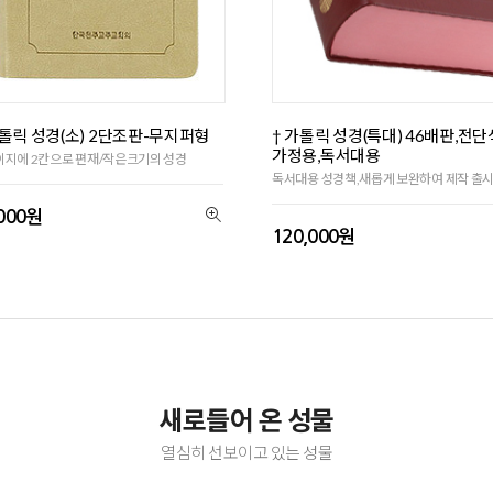
가톨릭 성경(소) 2단조판-무지퍼형
† 가톨릭 성경(특대) 46배판,전단
가정용,독서대용
지에 2칸으로 편재/작은크기의 성경
독서대용 성경책,새롭게 보완하여 제작 출
,000원
120,000원
새로들어 온 성물
열심히 선보이고 있는 성물