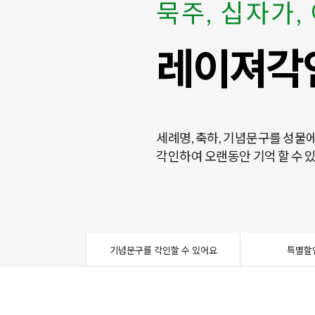
묵주, 십자가,
묵주, 십자가,
103위 / 12
특별 기획전
직접 만들어보
성모상, 카드
103위 / 12
레이져각
레이져각
성인 및 
다양한 품
묵주 직접
한국의 美
성인 및 
세례명, 축하, 기념문구를 성물
세례명, 축하, 기념문구를 성물
가정용, 성당용 액자, 이콘, 성상
고객님의 성원에 감사하는 마음
하나를 제작할 수 있는 모든 재
한국인의 정서를 바탕으로 디자
가정용, 성당용 액자, 이콘, 성상
각인하여 오랜동안 기억 할 수 
각인하여 오랜동안 기억 할 수 
기념문구를 각인할 수 있어요
특별할