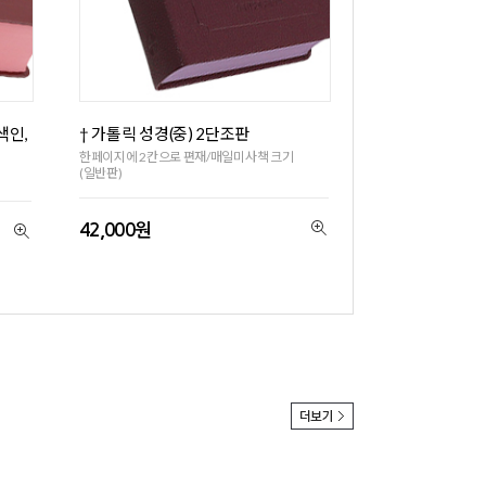
색인,
† 가톨릭 성경(중) 2단조판
한페이지에 2칸으로 편재/매일미사책 크기
(일반판)
시
42,000원