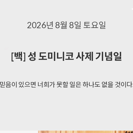
“ 2027 서울 세계 청년대회 일정 : 2027. 8. 3 ~ 8. 8. "
2026년 8월 8일 토요일
[백] 성 도미니코 사제 기념일
복사용목걸이
묵주반지
주요성경책
차량용품
신규성물
특가성물
대형성상
대형십자가
레지오마
 믿음이 있으면 너희가 못할 일은 하나도 없을 것이다.