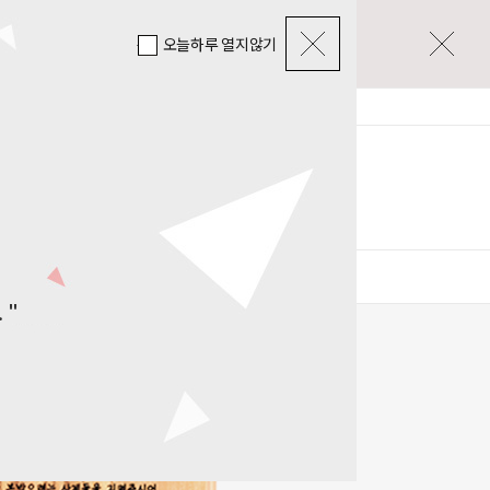
오늘하루 열지않기
로그인
회원가입
주문조회
장바구니
0
마이페이지
리애
산소,추모공원용
 "