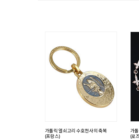
가톨릭 열쇠고리 수호천사의 축복
가톨
(프랑스)
(로