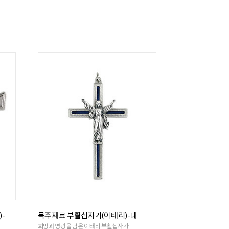
-
묵주재료 부활십자가(이태리)-대
희망과 영광을 담은 이태리 부활십자가