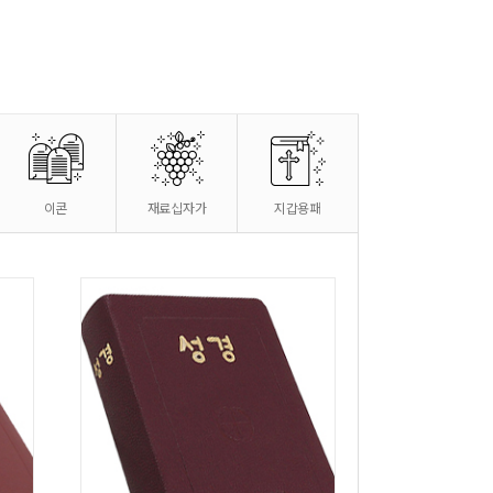
이콘
재료십자가
지갑용패