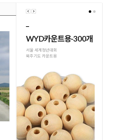
꿈꾸는 요셉
WYD카운트용-300개
꿈꾸는 요셉
WYD카운트용-300개
잠자는 요셉상
서울 세계청년대회
잠자는 요셉상
서울 세계청년대회
파스텔 터치로 표현
묵주기도 카운트용
파스텔 터치로 표현
묵주기도 카운트용