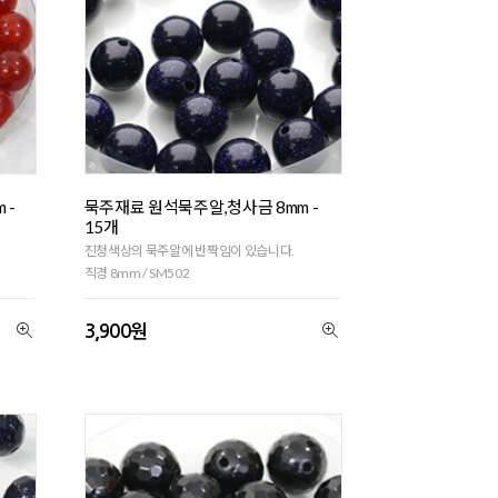
 -
묵주재료 원석묵주알,청사금 8mm -
15개
진청색상의 묵주알에 반짝임이 있습니다.
직경 8mm / SM502
3,900원