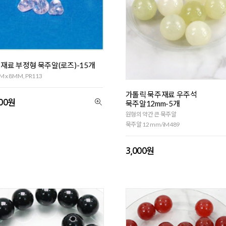
재료 부정형 묵주알(로즈)-15개
 x 8MM, PR113
가톨릭 묵주재료 우주석
800원
묵주알12mm-5개
원형의 약간 큰 묵주알
묵주알 12 mm/iM489
3,000원