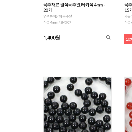
묵주재료 원석묵주알,터키석 4mm -
묵주
20개
15
연푸른색상의 묵주알
가운데
직경 4mm / SM507
직경 
1,400원
10