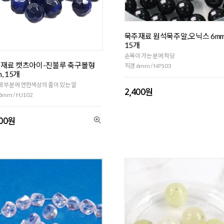
묵주재료 원석묵주알,오닉스 6mm
15개
손목이 가는 분에 적당
재료 캣츠아이-진불루 축구볼형
직경 6mm / NP103
, 15개
 부분에 연한색상의 줄이 있는 알
2,400원
mm / HJ102
400원