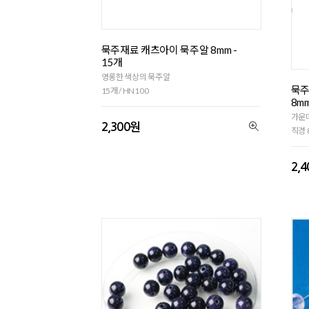
묵주재료 캐츠아이 묵주알 8mm -
15개
영롱한 색상의 묵주알
묵주
15개 / HN100
8mm
가운데
2,300원
직경 8
2,