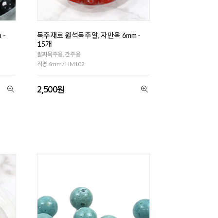
 -
묵주재료 원석묵주알, 자만옥 6mm -
15개
팔찌묵주용, 간주용
직경 6mm / HM102
2,500원