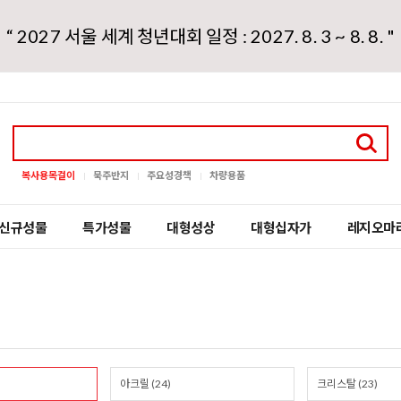
“ 2027 서울 세계 청년대회 일정 : 2027. 8. 3 ~ 8. 8. "
복사용목걸이
묵주반지
주요성경책
차량용품
신규성물
특가성물
대형성상
대형십자가
레지오마
아크릴 (24)
크리스탈 (23)