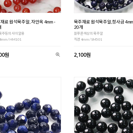
재료 원석묵주알, 자만옥 4mm -
묵주재료 원석묵주알,청사금 4mm
개
20개
묵주등의 사이알용
짙푸른색상의 묵주알
4mm / HM101
직경 4mm / SM501
900원
2,100원