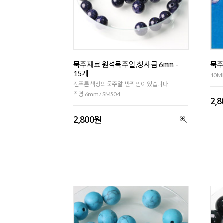
묵주재료 원석묵주알,청사금 6mm -
묵주
15개
10MM
진푸른 색상의 묵주알, 반짝임이 있습니다.
직경 6mm / SM504
2,
2,800원