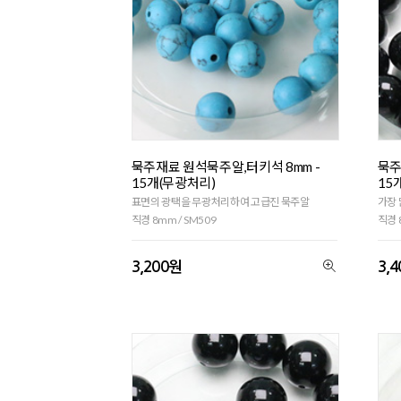
묵주재료 원석묵주알,터키석 8mm -
묵주
15개(무광처리)
15
표면의 광택을 무광처리하여 고급진 묵주알
가장 
직경 8mm / SM509
직경 
3,200원
3,