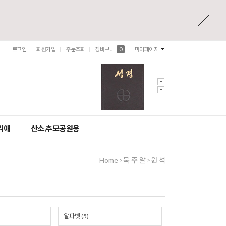
로그인
회원가입
주문조회
장바구니
0
마이페이지
리애
산소,추모공원용
Home
묵 주 알
원 석
>
>
알파벳 (5)