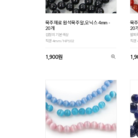
묵주재료 원석묵주알,오닉스 4mm -
묵주
20개
20
검정의 기본색상
팔찌
직경 4mm / NP102
직경 
1,900원
1,