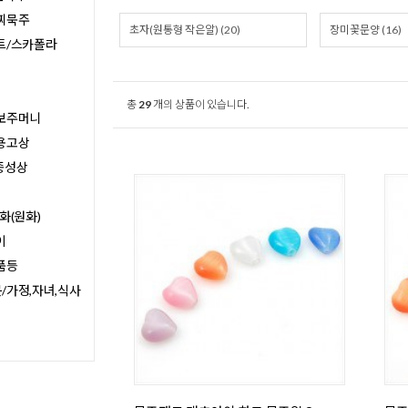
찌묵주
초자(원통형 작은알) (20)
장미꽃문양 (16)
트/스카폴라
총
29
개의 상품이 있습니다.
보주머니
용고상
종성상
화(원화)
이
품등
/가정,자녀,식사