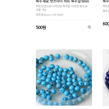
묵주재료 캣츠아이 하트 묵주알 8mm
묵주
하트모양으로 디자인된 묵주알, 다양한 용도로
하트문
사용 가능
묵주알
묵주알 8mm / MY1009
60
500원