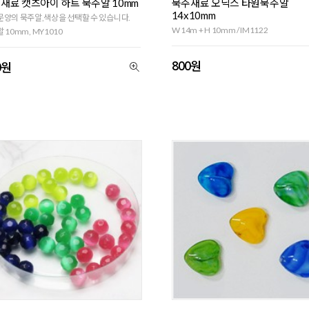
재료 캣츠아이 하트 묵주알 10mm
묵주재료 오닉스 타원묵주알
14x10mm
양의 묵주알,색상을 선택할 수 있습니다.
W 14m + H 10mm / IM1122
 10mm, MY1010
800원
0원