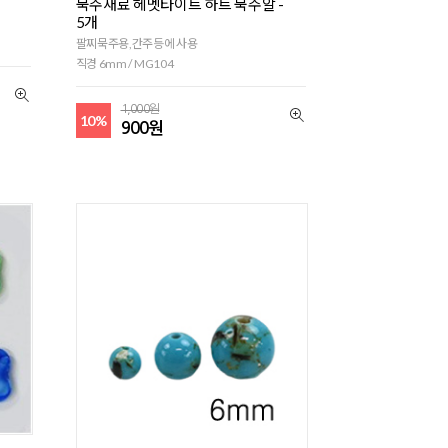
묵주재료 헤멧타이트 하트 묵주알 -
5개
팔찌묵주용,간주등에 사용
직경 6mm / MG104
1,000원
10%
900원