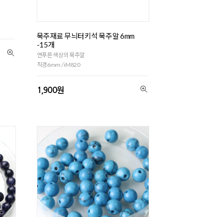
)
묵주재료 무늬터키석 묵주알 6mm
-15개
연푸른 색상의 묵주알
직경6mm / iM820
1,900원