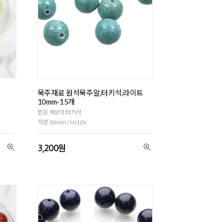
묵주재료 원석묵주알,터키석,라이트
10mm-15개
밝은 색상의 터키석
직경 10mm / HJ101
3,200원