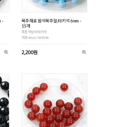
 -
묵주재료 원석묵주알,터키석 6mm -
15개
푸른 색상의 터키석
직경 6mm / SM508
2,200원