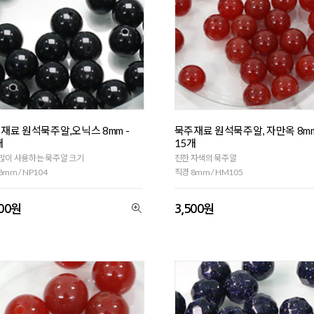
재료 원석묵주알,오닉스 8mm -
묵주재료 원석묵주알, 자만옥 8mm
개
15개
많이 사용하는 묵주알 크기
진한 자색의 묵주알
8mm / NP104
직경 8mm / HM105
400원
3,500원