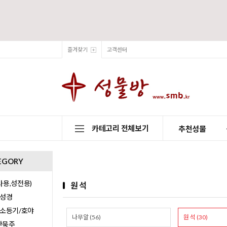
즐겨찾기
고객센터
카테고리 전체보기
추천성물
EGORY
용,성전용)
원 석
/성경
/소등기/호야
나무알 (56)
원 석 (30)
0단묵주