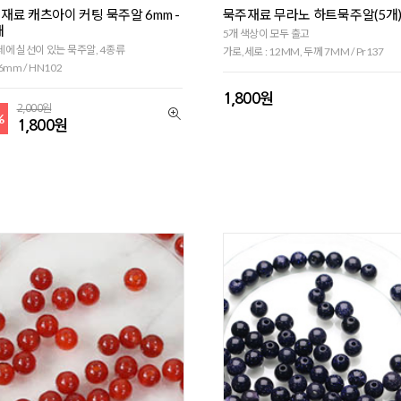
재료 캐츠아이 커팅 묵주알 6mm -
묵주재료 무라노 하트묵주알(5개
개
5개 색상이 모두 출고
에 실선이 있는 묵주알, 4종류
가로,세로 : 12MM, 두께 7MM / Pr137
6mm / HN102
1,800원
2,000원
%
1,800원