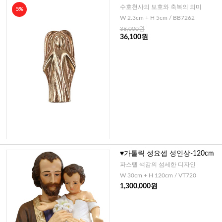
-황동
수호천사의 보호와 축복의 의미
5%
W 2.3cm + H 5cm / BB7262
38,000원
36,100원
♥가톨릭 성요셉 성인상-120cm
파스텔 색감의 섬세한 디자인
W 30cm + H 120cm / VT720
1,300,000원