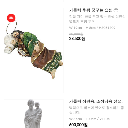
가톨릭 후광 꿈꾸는 요셉-중
잠을 자며 꿈을 꾸고 있는 요셉 성인상,
5%
별도의 후광 부착
W 19cm + H 8cm / HS031509
30,000원
28,500원
가톨릭 정원용, 소성당용 성요셉
과 아기예수님
백색으로 외부에 있어도 청소하기 좋
습니다.
W 35cm + 100cm / VT104
600,000원