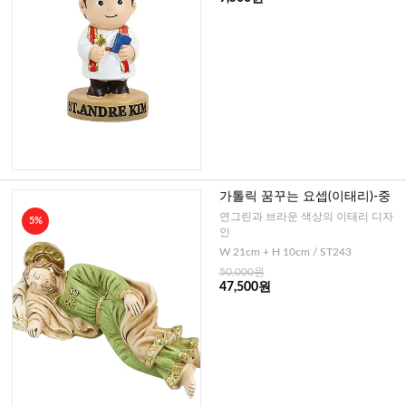
가톨릭 꿈꾸는 요셉(이태리)-중
연그린과 브라운 색상의 이태리 디자
5%
인
W 21cm + H 10cm / ST243
50,000원
47,500원