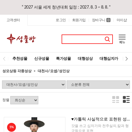
“ 2027 서울 세계 청년대회 일정 : 2027. 8. 3 ~ 8. 8. "
고객센터
로그인
회원가입
장바구니
마이샵
|
|
0
|
추천성물
신규성물
특가성물
대형성상
대형십자가
레
성모상등 각종성상
대천사/요셉/성인상
정렬
♥가톨릭 사실적으로 표현된 성
김대건상
갓을 쓰고 십자가와 천주실의,칼과 형
5%
구등으로 표현