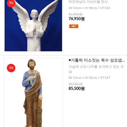
사
하얀색상의 가브리엘 천사
5%
W 33cm + H 58cm / VT182
81,000원
76,950원
♥가톨릭 미소짓는 목수 성요셉
(대)
가슴에 낫과 나무를 조각하고 있는 모
5%
습
W 15cm + H 56cm / VT167
90,000원
85,500원