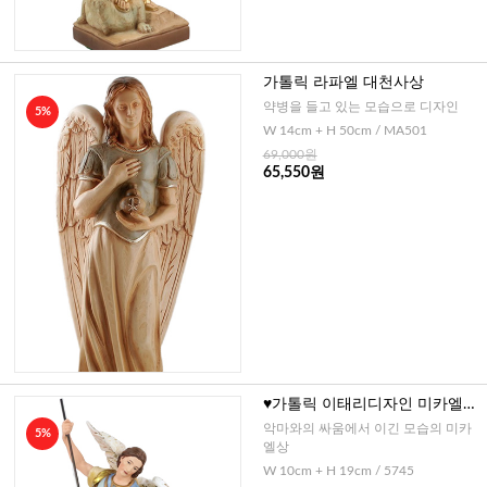
가톨릭 라파엘 대천사상
약병을 들고 있는 모습으로 디자인
5%
W 14cm + H 50cm / MA501
69,000원
65,550원
♥가톨릭 이태리디자인 미카엘대
천사
악마와의 싸움에서 이긴 모습의 미카
5%
엘상
W 10cm + H 19cm / 5745