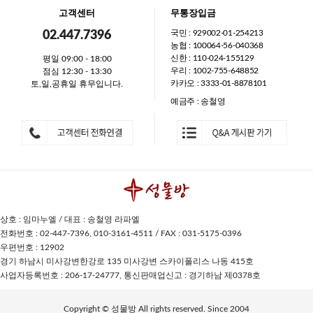
고객센터
무통장입금
국민 : 929002-01-254213
02.447.7396
농협 : 100064-56-040368
신한 : 110-024-155129
평일 09:00 - 18:00
우리 : 1002-755-648852
점심 12:30 - 13:30
카카오 : 3333-01-8878101
토,일,공휴일 휴무입니다.
예금주 : 송철영
상호 : 임마누엘 / 대표 : 송철영 라파엘
전화번호 : 02-447-7396, 010-3161-4511 / FAX : 031-5175-0396
우편번호 : 12902
경기 하남시 미사강변한강로 135 미사강변 스카이폴리스 나동 415호
사업자등록번호 : 206-17-24777, 통신판매업신고 : 경기하남 제0378호
Copyright © 성물방 All rights reserved. Since 2004