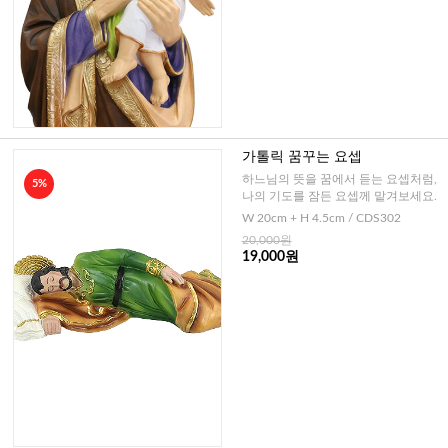
가톨릭 꿈꾸는 요셉
하느님의 뜻을 꿈에서 듣는 요셉처럼,
5%
나의 기도를 잠든 요셉께 맡겨보세요.
W 20cm + H 4.5cm / CDS302
20,000원
19,000원