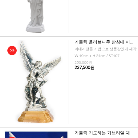
가톨릭 올리브나무 받침대 미카
엘 대천사(이태리)
이태리전통 기법으로 생동감있게 제작
5%
W 10cm + H 24cm / ST107
250,000원
237,500원
가톨릭 기도하는 가브리엘 대천