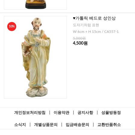
♥가톨릭 베드로 성인상
도자기처럼 표현
10%
W 6cm + H 15cm / CA557-1
5,000원
4,500원
개인정보처리방침
|
이용약관
|
공지사항
|
성물방동정
소식지
|
개별상품문의
|
입금배송문의
|
교환반품취소