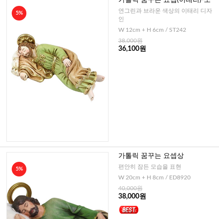
가톨릭 꿈꾸는 요셉(이태리)-소
연그린과 브라운 색상의 이태리 디자
5%
인
W 12cm + H 6cm / ST242
38,000원
36,100원
가톨릭 꿈꾸는 요셉상
편안히 잠든 모습을 표현
5%
W 20cm + H 8cm / ED8920
40,000원
38,000원