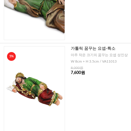
가톨릭 꿈꾸는 요셉-특소
아주 작은 크기의 꿈꾸는 요셉 성인상
5%
W 8cm + H 3.5cm / VA11013
8,000원
7,600원