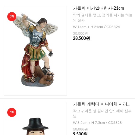
가톨릭 미카엘대천사-21cm
악의 권세를 꺾고, 정의를 지키는 하늘
5%
의 전사
W 14cm + H 21cm / CDS324
30,000원
28,500원
가톨릭 캐릭터 미니어처 시리즈-
성 김대건 신부
작고 귀여운 성 김대건 안드레아 신부
5%
님
W 3.5cm + H 7.5cm / CDS328
10,000원
9,500원