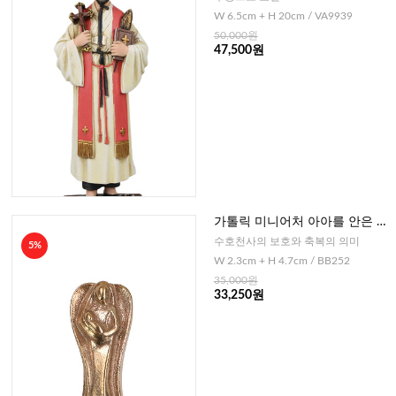
W 6.5cm + H 20cm / VA9939
50,000원
47,500원
가톨릭 미니어처 아아를 안은 수
호천사(독일)-황동
수호천사의 보호와 축복의 의미
5%
W 2.3cm + H 4.7cm / BB252
35,000원
33,250원