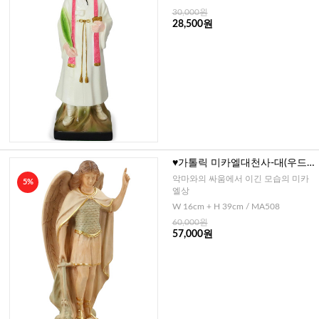
30,000원
28,500원
♥가톨릭 미카엘대천사-대(우드
칼라)
악마와의 싸움에서 이긴 모습의 미카
5%
엘상
W 16cm + H 39cm / MA508
60,000원
57,000원