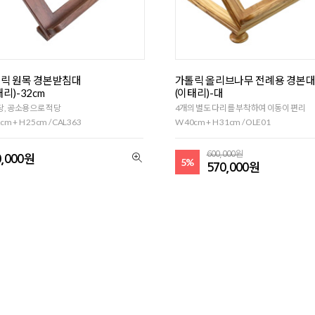
릭 원목 경본받침대
가톨릭 올리브나무 전례용 경본
태리)-32cm
(이태리)-대
, 공소용으로 적당
4개의 별도 다리를 부착하여 이동이 편리
cm + H 25cm / CAL363
W 40cm + H 31cm / OLE01
600,000원
0,000원
5%
570,000원