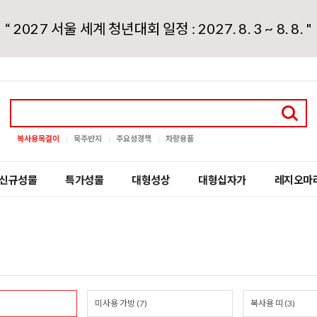
“ 2027 서울 세계 청년대회 일정 : 2027. 8. 3 ~ 8. 8. "
복사용목걸이
묵주반지
주요성경책
차량용품
신규성물
특가성물
대형성상
대형십자가
레지오마
미사용 가방 (7)
복사용 띠 (3)