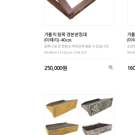
가톨릭 원목 경본받침대
가톨
(이태리)-40cm
(이
원목으로 큰 경본도 여유있게 놓을 수 있습니다.
소성당
W 40cm + H 32cm / CAL367
W 32
250,000원
16