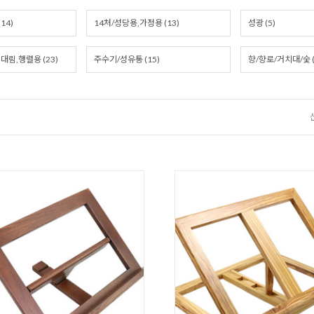
14)
14처/성당용,가정용 (13)
성광 (5)
대림,행렬용 (23)
주수기/성유통 (15)
향/향로/거치대/숯 (