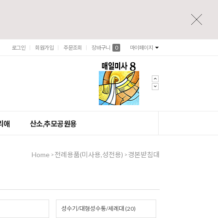
로그인
회원가입
주문조회
장바구니
0
마이페이지
리애
산소,추모공원용
Home
전례용품(미사용,성전용)
경본받침대
>
>
성수기/대형성수통/세례대 (20)