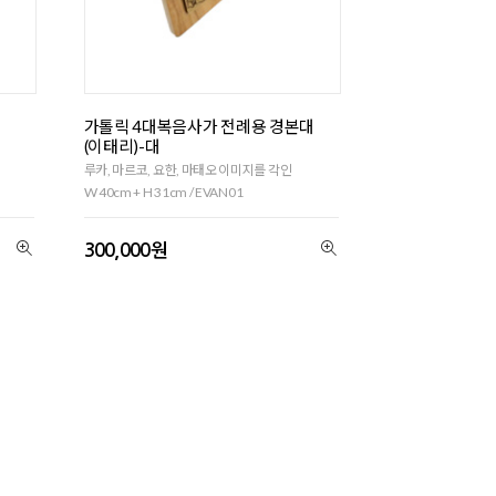
대
가톨릭 4대복음사가 전례용 경본대
(이태리)-대
루카, 마르코, 요한, 마태오 이미지를 각인
W 40cm + H 31cm / EVAN01
300,000원