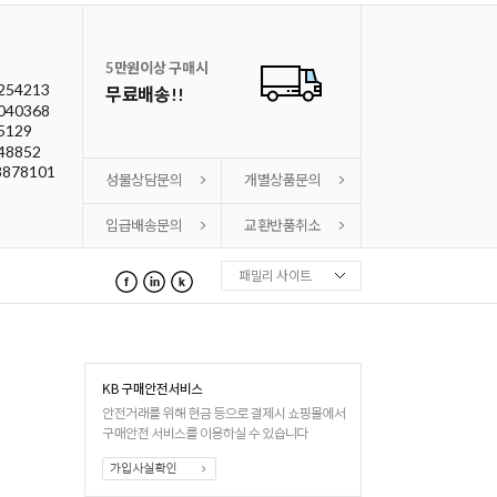
5만원이상 구매시
254213
무료배송!!
040368
5129
48852
8878101
성물상담문의
개별상품문의
입급배송문의
교환반품취소
패밀리 사이트