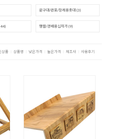
운구대/관포/장례용촛대 (3)
44)
행렬/경배용십자가 (9)
신상품
상품명
낮은가격
높은가격
제조사
사용후기