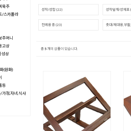
찌묵주
성작/성합 (22)
성작덮개/성체포 (
트/스카폴라
전례용 종 (23)
촛대/제대용,부활,
보주머니
용고상
총
5
개의 상품이 있습니다.
종성상
화(원화)
이
품등
/가정,자녀,식사