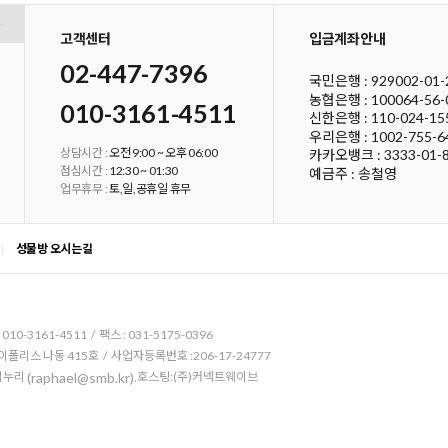
고객센터
입금계좌안내
02-447-7396
국민은행 :
929002-01-
농협은행 :
100064-56-
010-3161-4511
신한은행 :
110-024-15
우리은행 :
1002-755-6
상담시간 :
오전 9:00 ~ 오후 06:00
카카오뱅크 : 3333-01-
점심시간 :
12:30 ~ 01:30
예금주 : 송철영
업무휴무 :
토,일,공휴일 휴무
성물방 오시는길
10-3161-4511 / 팩스 : 031-5175-0396
이폴리스 나동 415호 / 사업자등록번호 :206-17-24777
 김누리
,호스팅:(주)커넥트웨이브
(raphael@smb.kr)