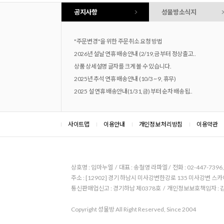
공지사항
성물방소식지
"주문변경"을 위한 주문취소 요청 방법
2026년 설날 연휴 배송안내 (2/19,금 부터 정상출고..
상품 상세설명 글자를 크게 볼 수 있습니다.
2025년 추석 연휴 배송안내 (10/3 ~ 9, 휴무)
2025 설 연휴 배송안내(1/31,금) 부터 순차 배송됩..
사이트맵
이용안내
개인정보 처리방침
이용약관
상호명 : 임마누엘 / 대표 : 송철영 라파엘 / 전화 : 02-447-7396, 0
주소 : [12902] 경기 하남시 미사강변한강로 135 미사강변 스카
통신판매업신고 : 경기하남 제0378호 / 개인정보보호책임자 :
Copyright 성물방 All Right Reserved, Since 2004