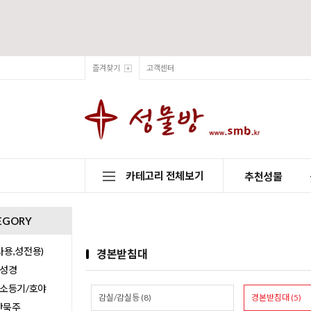
즐겨찾기
고객센터
카테고리 전체보기
추천성물
EGORY
용,성전용)
경본받침대
/성경
/소등기/호야
감실/감실등 (8)
경본받침대 (5)
0단묵주