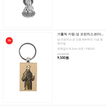
가톨릭 키링-성 프란치스코(이태
리)2
성 프란치스코 선종 800주년 기념 원
5%
목키링
전체길이 8.5cm 내외 / FB310
10,000원
9,500원