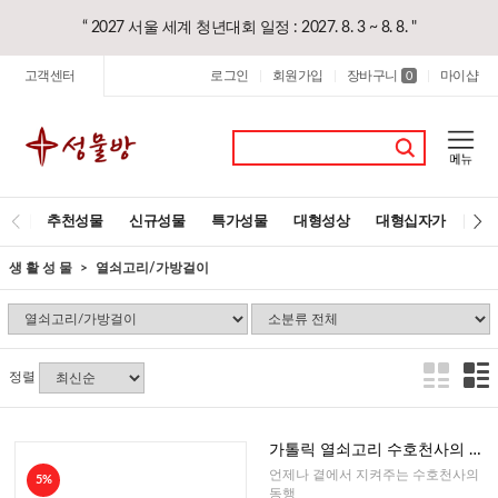
“ 2027 서울 세계 청년대회 일정 : 2027. 8. 3 ~ 8. 8. "
고객센터
로그인
회원가입
장바구니
마이샵
|
|
0
|
추천성물
신규성물
특가성물
대형성상
대형십자가
레
생 활 성 물
열쇠고리/가방걸이
정렬
가톨릭 열쇠고리 수호천사의 축
복(프랑스)
언제나 곁에서 지켜주는 수호천사의
5%
동행