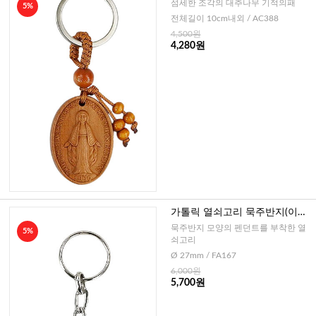
섬세한 조각의 대추나무 기적의패
5%
전체길이 10cm내외 / AC388
4,500원
4,280원
가톨릭 열쇠고리 묵주반지(이태
리)
묵주반지 모양의 펜던트를 부착한 열
5%
쇠고리
Ø 27mm / FA167
6,000원
5,700원