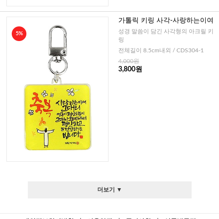
가톨릭 키링 사각-사랑하는이여
성경 말씀이 담긴 사각형의 아크릴 키
5%
링
전체길이 8.5cm내외 / CDS304-1
4,000원
3,800원
더보기 ▼