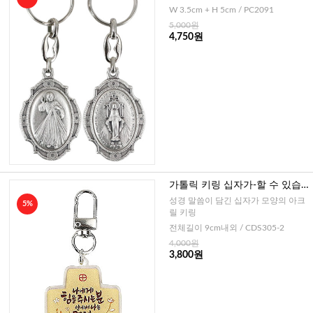
W 3.5cm + H 5cm / PC2091
5,000원
4,750원
가톨릭 키링 십자가-할 수 있습
니다
성경 말씀이 담긴 십자가 모양의 아크
5%
릴 키링
전체길이 9cm내외 / CDS305-2
4,000원
3,800원