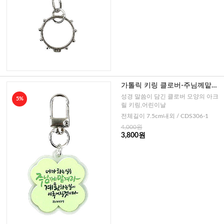
가톨릭 키링 클로버-주님께맡겨
라
성경 말씀이 담긴 클로버 모양의 아크
5%
릴 키링,어린이날
전체길이 7.5cm내외 / CDS306-1
4,000원
3,800원