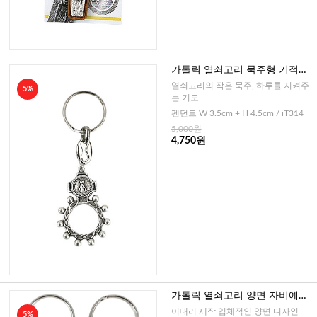
가톨릭 열쇠고리 묵주형 기적의
패 십자가(이태리)
열쇠고리의 작은 묵주, 하루를 지켜주
5%
는 기도
펜던트 W 3.5cm + H 4.5cm / iT314
5,000원
4,750원
가톨릭 열쇠고리 양면 자비예수
님+기적의성모(이태리)
이태리 제작 입체적인 양면 디자인
5%