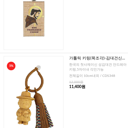
가톨릭 키링(목조각)-김대건신부
님
한국의 첫사제이신 성김대건 안드레아
5%
키링,5자이내 각인가능
전체길이 10cm내외 / CDS348
12,000원
11,400원