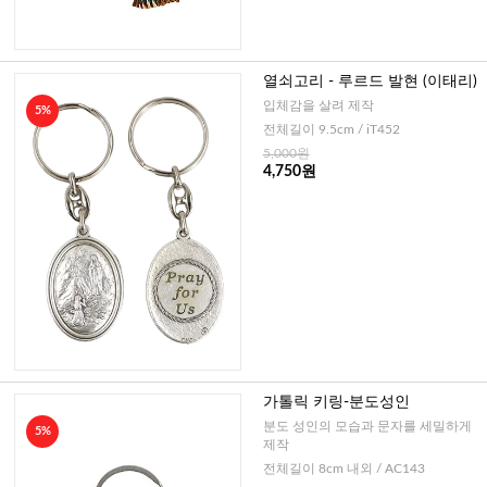
열쇠고리 - 루르드 발현 (이태리)
입체감을 살려 제작
5%
전체길이 9.5cm / iT452
5,000원
4,750원
가톨릭 키링-분도성인
분도 성인의 모습과 문자를 세밀하게
5%
제작
전체길이 8cm 내외 / AC143