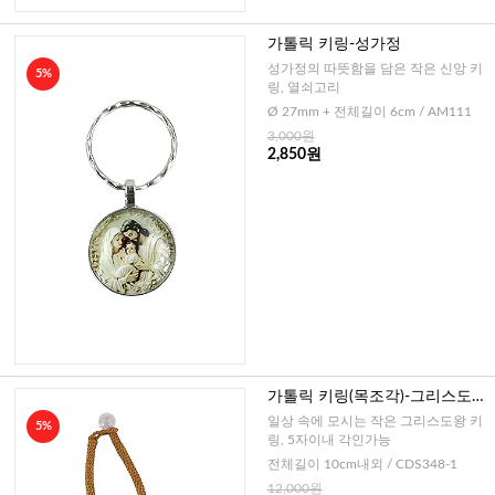
가톨릭 키링-성가정
성가정의 따뜻함을 담은 작은 신앙 키
5%
링, 열쇠고리
Ø 27mm + 전체길이 6cm / AM111
3,000원
2,850원
가톨릭 키링(목조각)-그리스도왕
(프라하 아기예수)
일상 속에 모시는 작은 그리스도왕 키
5%
링, 5자이내 각인가능
전체길이 10cm내외 / CDS348-1
12,000원