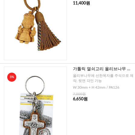
11,400원
가톨릭 열쇠고리 올리브나무 선
한목자(이태리)
올리부나무에 선한목자를 주석으로 제
5%
작, 뒷면 각인 가능
W 30mm + H 42mm / PA126
7,000원
6,650원