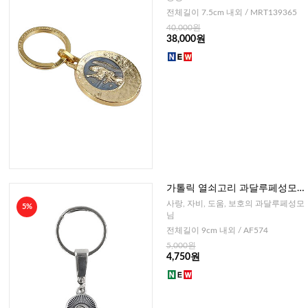
전체길이 7.5cm 내외 / MRT139365
40,000원
38,000원
가톨릭 열쇠고리 과달루페성모
(이태리)
사랑, 자비, 도움, 보호의 과달루페성모
5%
님
전체길이 9cm 내외 / AF574
5,000원
4,750원