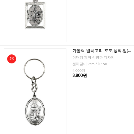
가톨릭 열쇠고리 포도,성작,밀(이
태리)
이태리 제작 선명한 디자인
5%
전체길이 9cm / iT150
4,000원
3,800원