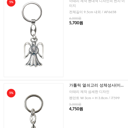
이태리 제작 현대적 디자인의 천사 이
5%
미지
전체길이 9.5cm 내외 / AF6658
6,000원
5,700원
가톨릭 열쇠고리 성체성사(이태
리)
이태리 제작 섬세한 디자인
5%
펜던트 W 3cm + H 3.8cm / iT599
5,000원
4,750원