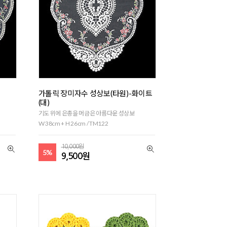
가톨릭 장미자수 성상보(타원)-화이트
(대)
기도 위에 은총을 머금은 아름다운 성상보
W 38cm + H 26cm / TM122
10,000원
5%
9,500원