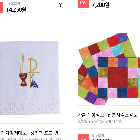
10%
15,000원
7,200원
%
14,250원
가톨릭 성상보 - 전통사각조각보
W 25cm + H 20cm / IM1103
릭 가정제대보 - 성작과 포도, 밀
9,500원
5%
하단에 성작과 밀, 포도등을 자수처리, 4면에