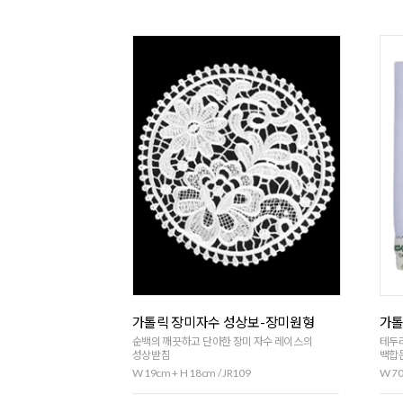
가톨릭 장미자수 성상보-장미원형
가톨
순백의 깨끗하고 단아한 장미 자수 레이스의
테두리
성상받침
백합
W 19cm + H 18cm / JR109
W 70