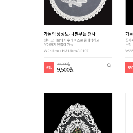
가톨릭 성상보-나팔부는 천사
가톨
천사 모티브의 자수 레이스로 클래식하고
꽃자수
우아하게 연출이 가능
느낌
W 24.5cm + H 31.5cm / JR107
W 28
10,000원
5%
5
9,500원