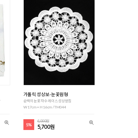
가톨릭 성상보-눈꽃원형
착
순백의 눈꽃 자수 레이스 성상받침
W 17cm + H 16cm / TM044
6,000원
5%
5,700원