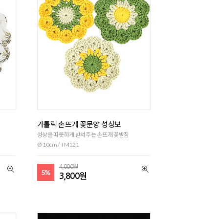
가톨릭 손뜨개 꽃문양 성상보
성상을 따뜻하게 받쳐주는 손뜨개 꽃받침
Ø 10cm / TM121
4,000원
5%
3,800원