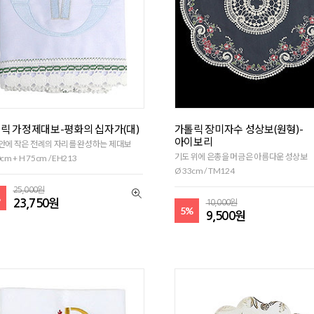
릭 가정제대보-평화의 십자가(대)
가톨릭 장미자수 성상보(원형)-
아이보리
안에 작은 전례의 자리를 완성하는 제대보
기도 위에 은총을 머금은 아름다운 성상보
cm + H 75cm / EH213
Ø 33cm / TM124
25,000원
%
23,750원
10,000원
5%
9,500원