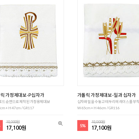
릭 가정제대보-P십자가
가톨릭 가정제대보-밀과 십자가
포드 순면으로 제작된 가정용제대보
십자와 밀을 수놓고 테두리에 레이스를 부
cm + H 47cm / GR117
W 65cm + H 46cm / GR116
18,000원
18,000원
%
5%
17,100원
17,100원