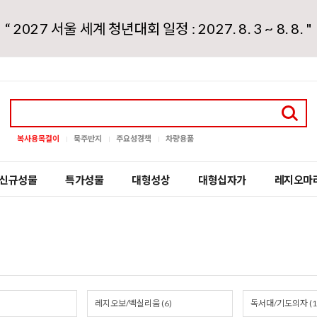
“ 2027 서울 세계 청년대회 일정 : 2027. 8. 3 ~ 8. 8. "
복사용목걸이
묵주반지
주요성경책
차량용품
신규성물
특가성물
대형성상
대형십자가
레지오마
레지오보/벡실리움 (6)
독서대/기도의자 (1