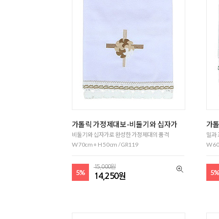
가톨릭 가정제대보-비둘기와 십자가
가톨
비둘기와 십자가로 완성한 가정제대의 품격
밀과 
W 70cm + H 50cm / GR119
W 60
15,000원
5%
5
14,250원