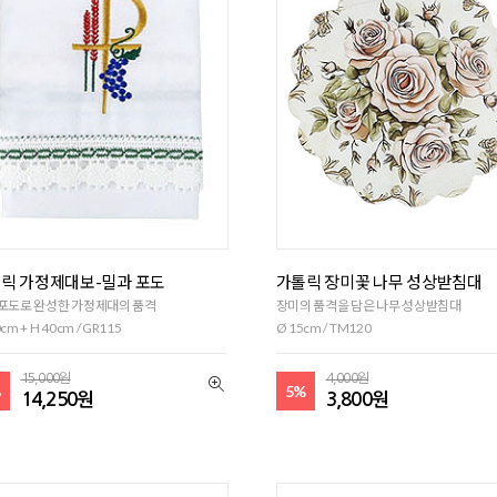
릭 가정제대보-밀과 포도
가톨릭 장미꽃 나무 성상받침대
포도로 완성한 가정제대의 품격
장미의 품격을 담은 나무 성상받침대
cm + H 40cm / GR115
Ø 15cm / TM120
15,000원
4,000원
%
5%
14,250원
3,800원