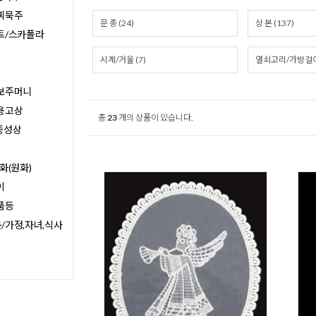
찌묵주
문 종 (24)
상 본 (137)
트/스카폴라
시계/거울 (7)
열쇠고리/가방걸이 
보주머니
용고상
총
23
개의 상품이 있습니다.
종성상
화(원화)
이
품등
/가정,자녀,식사