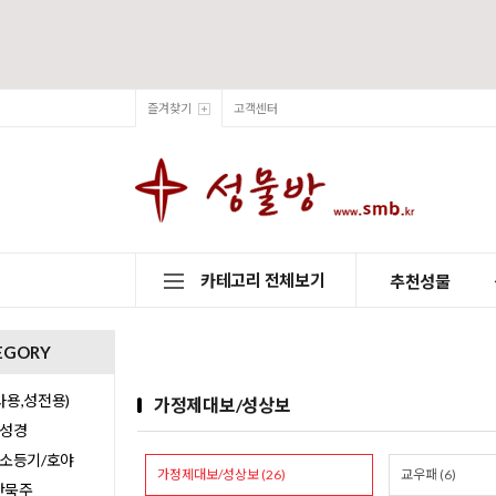
즐겨찾기
고객센터
카테고리 전체보기
추천성물
EGORY
용,성전용)
가정제대보/성상보
/성경
/소등기/호야
가정제대보/성상보 (26)
교우패 (6)
0단묵주