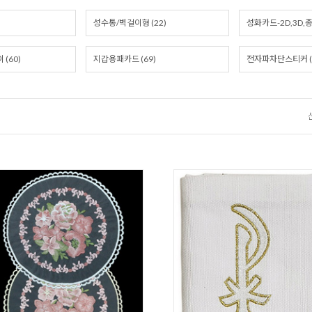
성수통/벽걸이형 (22)
성화카드-2D,3D,종이
(60)
지갑용패카드 (69)
전자파차단스티커 (