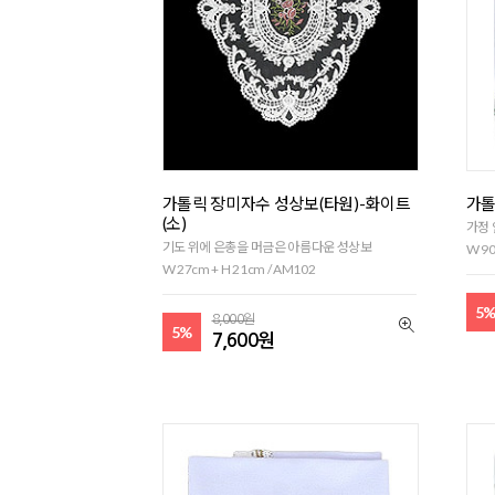
가톨릭 장미자수 성상보(타원)-화이트
가톨
(소)
가정 
기도 위에 은총을 머금은 아름다운 성상보
W 90
W 27cm + H 21cm / AM102
5
8,000원
5%
7,600원