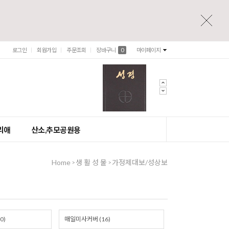
로그인
회원가입
주문조회
장바구니
0
마이페이지
리애
산소,추모공원용
Home
생 활 성 물
가정제대보/성상보
>
>
0)
매일미사커버 (16)