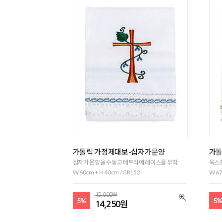
가톨릭 가정제대보-십자가문양
가톨
십자가 문양을 수놓고 테두리에 레이스를 부착
옥스
W 60cm + H 40cm / GR152
W 67
15,000원
5%
5
14,250원