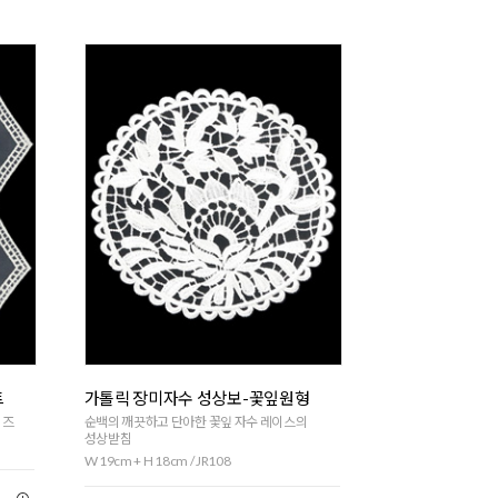
트
가톨릭 장미자수 성상보-꽃잎원형
이즈
순백의 깨끗하고 단아한 꽃잎 자수 레이스의
성상받침
W 19cm + H 18cm / JR108