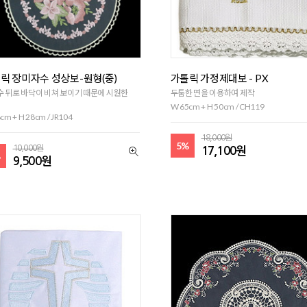
릭 장미자수 성상보-원형(중)
가톨릭 가정제대보 - PX
 뒤로 바닥이 비쳐 보이기 때문에 시원한
두툼한 면을 이용하여 제작
W 65cm + H 50cm / CH119
cm + H 28cm / JR104
18,000원
5%
10,000원
17,100원
%
9,500원