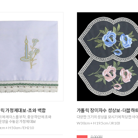
릭 가정제대보-초와 백합
가톨릭 장미자수 성상보-더블하
에 레이스를 부착, 중앙 하단에 초와
다양한 크기의 성상을 모시기에 적당한 사
문양을 수놓은 가정제대보
W 30cm + H 19.5cm / JR103
cm + H 50cm / EH210
8,000원