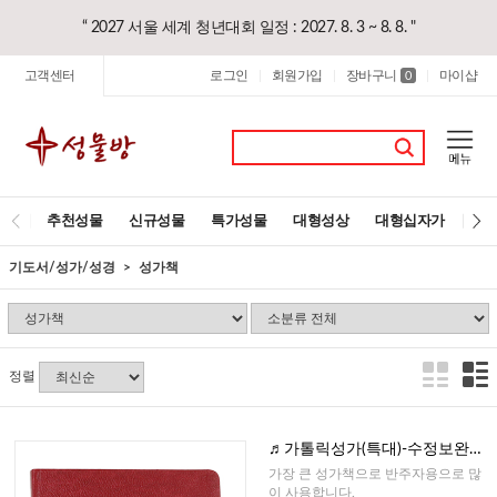
“ 2027 서울 세계 청년대회 일정 : 2027. 8. 3 ~ 8. 8. "
고객센터
로그인
회원가입
장바구니
마이샵
|
|
0
|
추천성물
신규성물
특가성물
대형성상
대형십자가
레
기도서/성가/성경
성가책
정렬
♬가톨릭성가(특대)-수정보완판,
4부 혼성합창용,반주자용
가장 큰 성가책으로 반주자용으로 많
이 사용합니다.