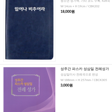
청소년 성가책, 기타 코드 수록, 428곡
W 14cm + H 19cm / CBK202
18,000원
성주간 파스카 성삼일 전례성가
성삼일미사 전례곡으로 편성
W 188mm + H 257mm / CBCK305
3,000원