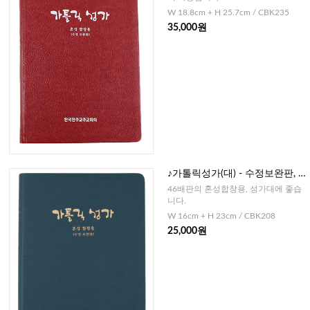
W 18.8cm + H 25.7cm / CBK235
35,000원
♪가톨릭성가(대) - 수정보완판, 4
부 혼성합창용
46배판의 혼성합창용, 성가대에 좋습
니다.
W 16cm + H 23cm / CBK208
25,000원