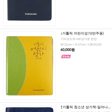
♪가톨릭 어린이성가(반주용)
기타코드와 4부성가로 편찬
W 22cm + H 27cm / CBCK230
60,000원
†가톨릭 청소년 성가책-일어나
비추어라