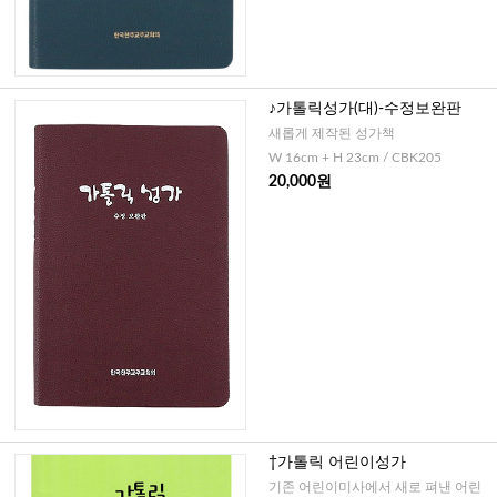
♪가톨릭성가(대)-수정보완판
새롭게 제작된 성가책
W 16cm + H 23cm / CBK205
20,000원
†가톨릭 어린이성가
기존 어린이미사에서 새로 펴낸 어린