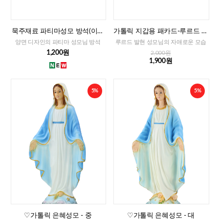
묵주재료 파티마성모 방석(이태
가톨릭 지갑용 패카드-루르드 발
리)-대,중,소
현 성모님(이태리)
양면 디자인의 파티마 성모님 방석
루르드 발현 성모님의 자애로운 모습
1,200원
2,000원
1,900원
5%
5%
♡가톨릭 은혜성모 - 중
♡가톨릭 은혜성모 - 대