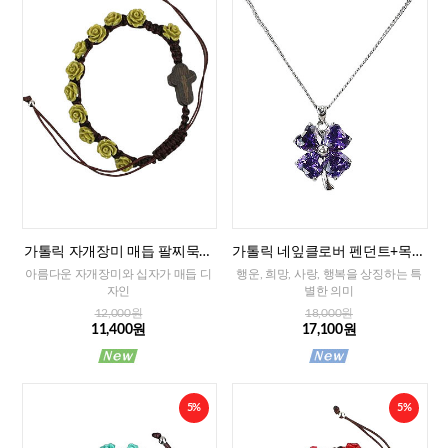
가톨릭 자개장미 매듭 팔찌묵주
가톨릭 네잎클로버 펜던트+목걸
(그린)-8mm
이줄
아름다운 자개장미와 십자가 매듭 디
행운, 희망, 사랑, 행복을 상징하는 특
자인
별한 의미
12,000원
18,000원
11,400원
17,100원
5%
5%