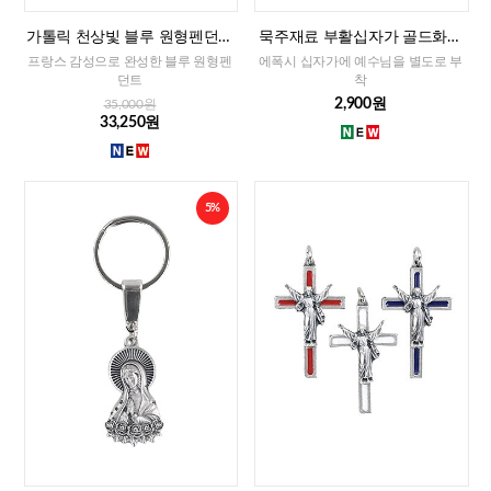
가톨릭 천상빛 블루 원형펜던트
묵주재료 부활십자가 골드화이
(프랑스)
트(이태리)-소
프랑스 감성으로 완성한 블루 원형펜
에폭시 십자가에 예수님을 별도로 부
던트
착
2,900원
35,000원
33,250원
5%