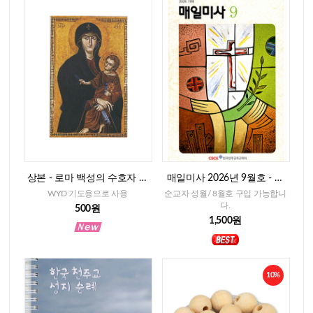
상본 - 로마 백성의 수호자 성
매일미사 2026년 9월호 - 일
모님, 2매
반판
WYD 기도용으로 사용
순교자 성월/ 8월호 구입 가능합니
다.
500원
1,500원
10%