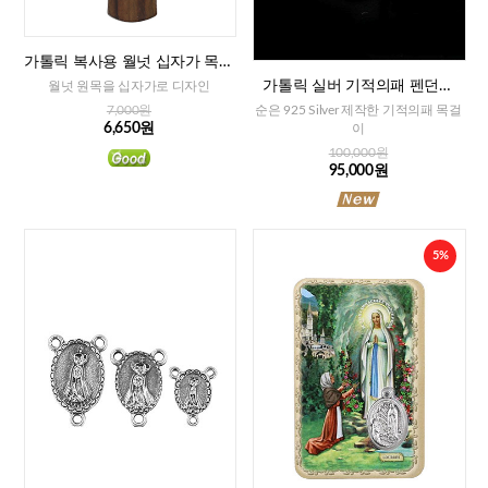
가톨릭 복사용 월넛 십자가 목걸
이
가톨릭 실버 기적의패 펜던트
월넛 원목을 십자가로 디자인
+목걸이줄
순은 925 Silver 제작한 기적의패 목걸
7,000원
6,650원
이
100,000원
95,000원
5%