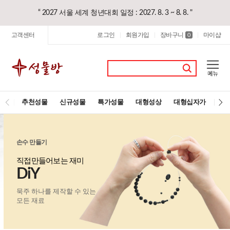
“ 2027 서울 세계 청년대회 일정 : 2027. 8. 3 ~ 8. 8. "
고객센터
로그인
회원가입
장바구니
마이샵
|
|
0
|
추천성물
신규성물
특가성물
대형성상
대형십자가
레
손수 만들기
직접만들어보는 재미
DiY
묵주 하나를 제작할 수 있는
모든 재료