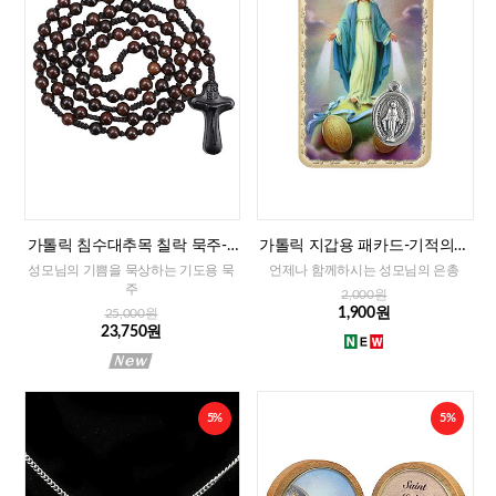
가톨릭 침수대추목 칠락 묵주-8
가톨릭 지갑용 패카드-기적의성
mm
모님(이태리)
성모님의 기쁨을 묵상하는 기도용 묵
언제나 함께하시는 성모님의 은총
주
2,000원
1,900원
25,000원
23,750원
5%
5%