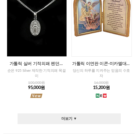
가톨릭 실버 기적의패 펜던트
가톨릭 이연판 이콘-미카엘대천
+목걸이줄
사+기도문(이태리)
순은 925 Silver 제작한 기적의패 목걸
당신의 하루를 지켜주는 믿음의 수호
이
자
100,000원
16,000원
95,000원
15,200원
더보기 ▼