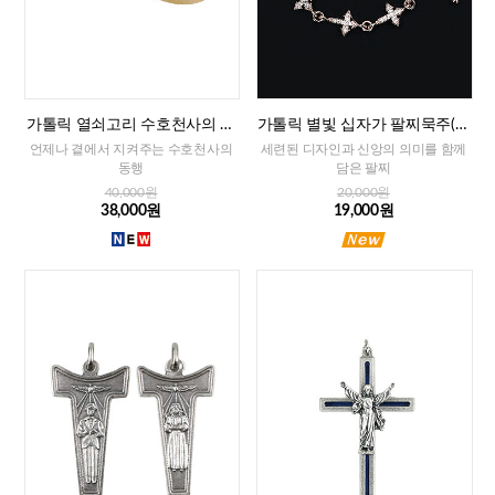
가톨릭 열쇠고리 수호천사의 축
가톨릭 별빛 십자가 팔찌묵주(로
복(프랑스)
즈골드)
언제나 곁에서 지켜주는 수호천사의
세련된 디자인과 신앙의 의미를 함께
동행
담은 팔찌
40,000원
20,000원
38,000원
19,000원