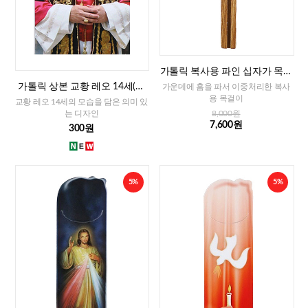
가톨릭 복사용 파인 십자가 목걸
이
가톨릭 상본 교황 레오 14세(이
가운데에 홈을 파서 이중처리한 복사
태리)
용 목걸이
교황 레오 14세의 모습을 담은 의미 있
는 디자인
8,000원
7,600원
300원
5%
5%