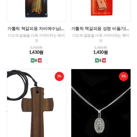
가톨릭 책갈피용 자비예수님(이
가톨릭 책갈피용 성령 비둘기(이
태리)
태리)
기도와 말씀을 더욱 가까이하는 북마
기도와 말씀을 더욱 가까이하는 북마
크
크
1,500원
1,500원
1,430원
1,430원
5%
5%