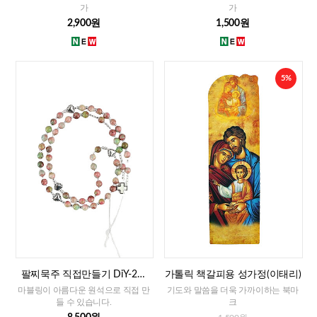
가
가
2,900원
1,500원
5%
팔찌묵주 직접만들기 DiY-2줄
가톨릭 책갈피용 성가정(이태리)
팔찌묵주 화만옥 4mm
마블링이 아름다운 원석으로 직접 만
기도와 말씀을 더욱 가까이하는 북마
들 수 있습니다.
크