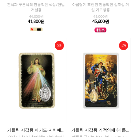
흰색과 푸른색의 전통적인 색상/안방,
아름답게 표현된 전통적인 성모상,거
거실용
실,기도방용
44,000원
48,000원
41,800원
45,600원
5%
5%
가톨릭 지갑용 패카드-자비예수
가톨릭 지갑용 기적의패 (매듭을
님(이태리)
푸시는 성모님)2
언제 어디서나 함께하는 자비예수님
매듭을 푸시는 성모님께 드리는 기도