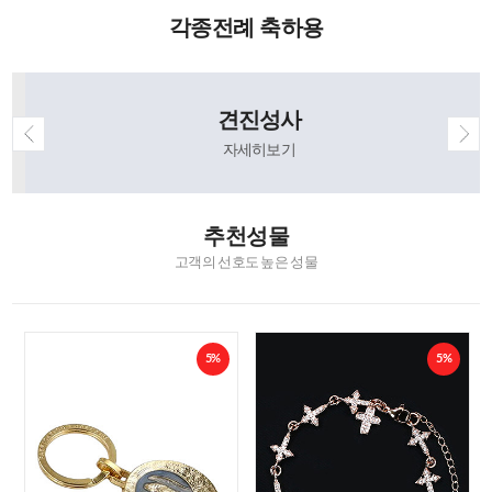
각종전례 축하용
견진성사
자세히보기
추천성물
고객의 선호도 높은 성물
5%
5%