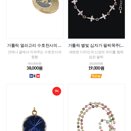
가톨릭 열쇠고리 수호천사의 축
가톨릭 별빛 십자가 팔찌묵주(로
복(프랑스)
즈골드)
언제나 곁에서 지켜주는 수호천사의
세련된 디자인과 신앙의 의미를 함께
동행
담은 팔찌
40,000원
20,000원
38,000원
19,000원
5%