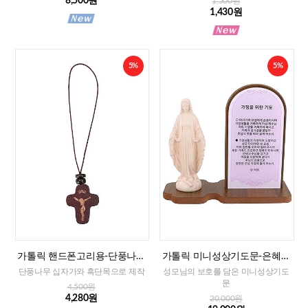
8,500원
1,500원
1,430원
5%
5%
가톨릭 핸드폰고리용-단풍나무
가톨릭 미니성상기도문-은혜성
십자가
모(가정을 위한 기도)
단풍나무 십자가와 흑단목으로 제작
성모님의 보호를 담은 미니성상기도
문
4,500원
4,280원
20,000원