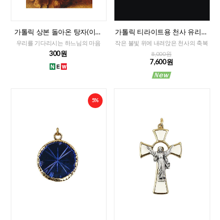
가톨릭 상본 돌아온 탕자(이태
가톨릭 티라이트용 천사 유리홀
리)
더
우리를 기다리시는 하느님의 마음
작은 불빛 위에 내려앉은 천사의 축복
300원
8,000원
7,600원
5%