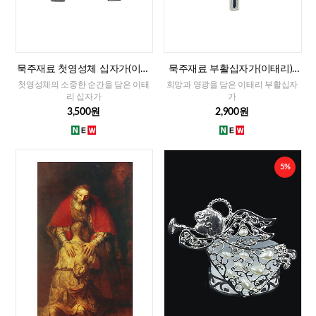
묵주재료 첫영성체 십자가(이태
묵주재료 부활십자가(이태리)-
리)-남자,여자
대
첫영성체의 소중한 순간을 담은 이태
희망과 영광을 담은 이태리 부활십자
리 십자가
가
3,500원
2,900원
5%