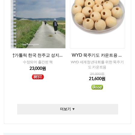
†가톨릭 한국 천주교 성지순
WYD 묵주기도 카운트용 베
례(개정중보판)
이지색 나무알-15mm(300개)
수정되어 출간된 책
WYD 세계청년대회를 위한 묵주기
도 카운트용
23,000원
24,000원
21,600원
더보기 ▼