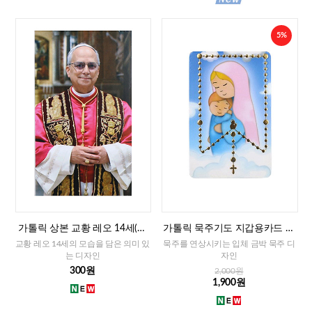
5%
가톨릭 상본 교황 레오 14세(이
가톨릭 묵주기도 지갑용카드 책
태리)
갈피겸용-성모자(이태리)
교황 레오 14세의 모습을 담은 의미 있
묵주를 연상시키는 입체 금박 묵주 디
는 디자인
자인
300원
2,000원
1,900원