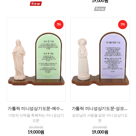
19,000원
5%
5%
가톨릭 미니성상기도문-예수성
가톨릭 미니성상기도문-성모자
심(식사전후 기도)
(자녀를 위한 기도)
가정의 식탁을 축복하는 미니성상기
성모님의 사랑을 담은 미니성상기도
도문
문
20,000원
20,000원
19,000원
19,000원