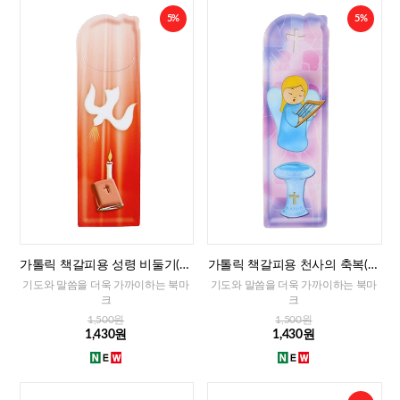
5%
5%
가톨릭 책갈피용 성령 비둘기(이
가톨릭 책갈피용 천사의 축복(이
태리)
태리)
기도와 말씀을 더욱 가까이하는 북마
기도와 말씀을 더욱 가까이하는 북마
크
크
1,500원
1,500원
1,430원
1,430원