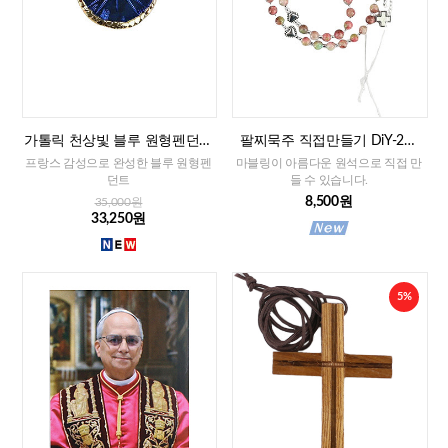
가톨릭 천상빛 블루 원형펜던트
팔찌묵주 직접만들기 DiY-2줄
(프랑스)
팔찌묵주 화만옥 4mm
프랑스 감성으로 완성한 블루 원형펜
마블링이 아름다운 원석으로 직접 만
던트
들 수 있습니다.
8,500원
35,000원
33,250원
5%