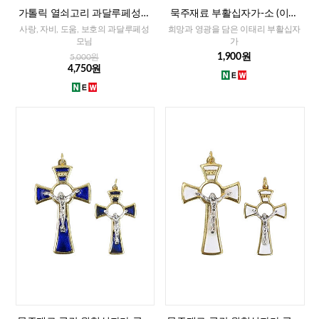
가톨릭 열쇠고리 과달루페성모
묵주재료 부활십자가-소 (이태
(이태리)
리)-레드,화이트,블루
사랑, 자비, 도움, 보호의 과달루페성
희망과 영광을 담은 이태리 부활십자
모님
가
1,900원
5,000원
4,750원