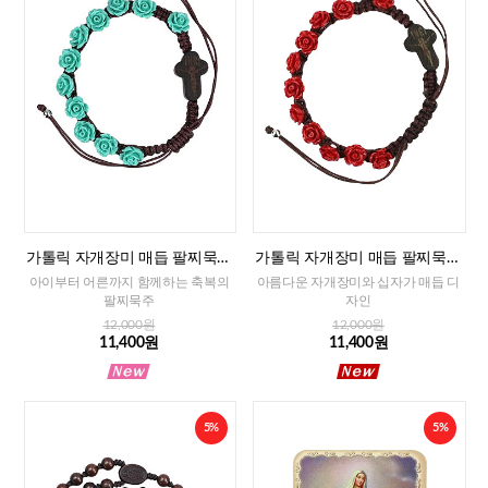
가톨릭 자개장미 매듭 팔찌묵주
가톨릭 자개장미 매듭 팔찌묵주
(민트)-8mm
(레드)-8mm
아이부터 어른까지 함께하는 축복의
아름다운 자개장미와 십자가 매듭 디
팔찌묵주
자인
12,000원
12,000원
11,400원
11,400원
5%
5%