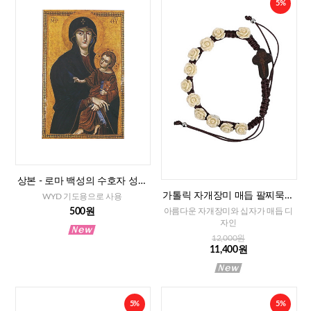
5%
상본 - 로마 백성의 수호자 성모
님, 2매
가톨릭 자개장미 매듭 팔찌묵주
WYD 기도용으로 사용
(아이보리)-8mm
500원
아름다운 자개장미와 십자가 매듭 디
자인
12,000원
11,400원
5%
5%