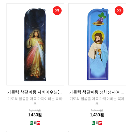
5%
5%
가톨릭 책갈피용 자비예수님(이
가톨릭 책갈피용 성체성사(이태
태리)
리)
기도와 말씀을 더욱 가까이하는 북마
기도와 말씀을 더욱 가까이하는 북마
크
크
1,500원
1,500원
1,430원
1,430원