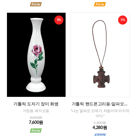
5%
5%
가톨릭 도자기 장미 화병
가톨릭 핸드폰고리용-알파오메
가 십자가
가정용, 레지오용
"나는 알파요 오메가, 처음이며 마지막
이다."
8,000원
7,600원
4,500원
4,280원