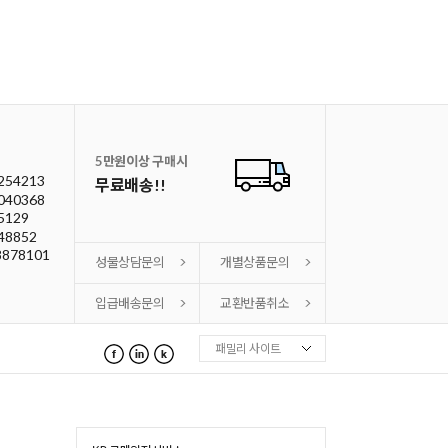
5만원이상 구매시
254213
무료배송!!
040368
5129
48852
8878101
성물상담문의
개별상품문의
입급배송문의
교환반품취소
패밀리 사이트