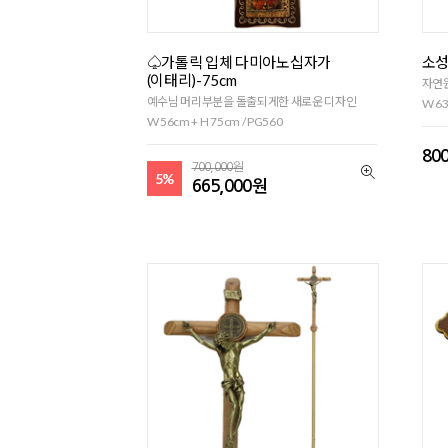
♤가톨릭 입체 다미아노십자가
소성
(이태리)-75cm
자연
예수님 머리부분을 돌출되게한 새로운 디자인
W 63
W 56cm + H 75cm / PG560
80
700,000원
5%
665,000원