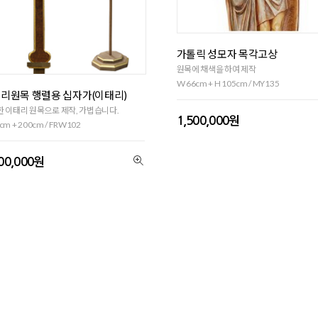
가톨릭 성모자 목각고상
원목에 채색을 하여 제작
W 66cm + H 105cm / MY135
리원목 행렬용 십자가(이태리)
 이태리 원목으로 제작, 가볍습니다.
1,500,000원
m + 200cm / FRW102
200,000원