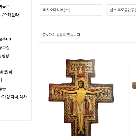
찌묵주
레지오마리애 (22)
산소,추모공원용 (
트/스카폴라
총
9
개의 상품이 있습니다.
보주머니
용고상
종성상
화(원화)
이
품등
/가정,자녀,식사