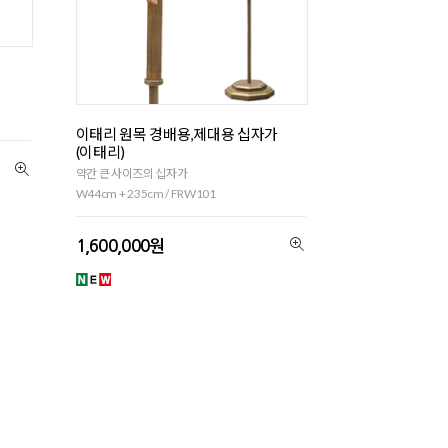
이태리 원목 경배용,제대용 십자가
(이태리)
약간 큰 사이즈의 십자가
W44cm + 235cm / FRW101
1,600,000원