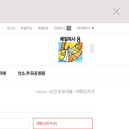
로그인
회원가입
주문조회
장바구니
0
마이페이지
리애
산소,추모공원용
Home
상단 분류성물
대형십자가
>
>
대형십자가 (9)