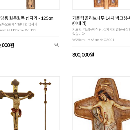
당용 원통원목 십자가 - 125cm
가톨릭 올리브나무 14처 벽고상
(이태리)
원목으로 제작된 대형 십자가
기도방, 거실등에 적당, 십자가의길을 묵상
mm + H 125cm / WT125
있습니다.
W 25cm + H 63cm / KO2001
0,000원
800,000원