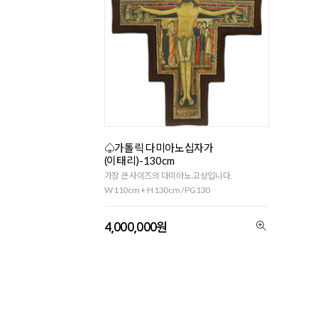
♤가톨릭 다미아노십자가
(이태리)-130cm
가장 큰 사이즈의 다미아노 고상입니다.
W 110cm + H 130cm / PG130
4,000,000원