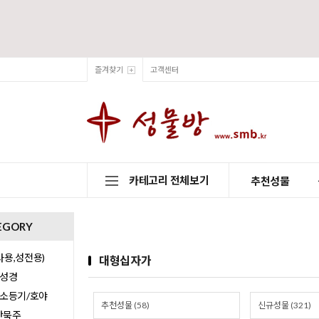
즐겨찾기
고객센터
카테고리 전체보기
추천성물
EGORY
용,성전용)
대형십자가
/성경
/소등기/호야
추천성물 (58)
신규성물 (321)
0단묵주