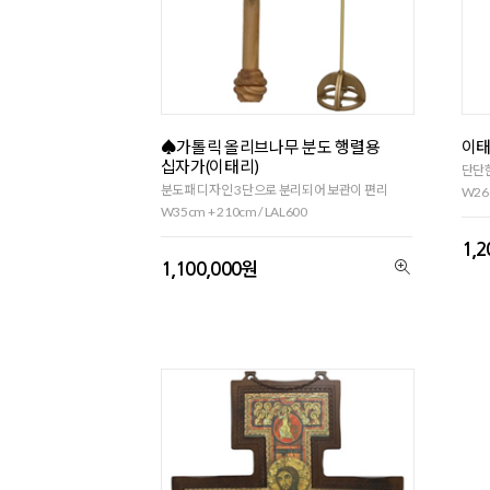
♠가톨릭 올리브나무 분도 행렬용
이태
십자가(이태리)
단단한
분도패 디자인 3단으로 분리되어 보관이 편리
W26c
W35cm + 210cm / LAL600
1,
1,100,000원