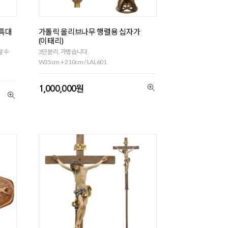
-특대
가톨릭 올리브나무 행렬용 십자가
(이태리)
할 수
3단분리, 가볍습니다.
W35cm + 210cm / LAL601
1,000,000원