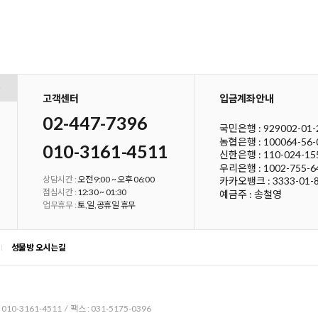
고객센터
입금계좌안내
02-447-7396
국민은행 :
929002-01-
농협은행 :
100064-56-
010-3161-4511
신한은행 :
110-024-15
우리은행 :
1002-755-6
상담시간 :
오전 9:00 ~ 오후 06:00
카카오뱅크 : 3333-01-
점심시간 :
12:30 ~ 01:30
예금주 : 송철영
업무휴무 :
토,일,공휴일 휴무
성물방 오시는길
10-3161-4511 / 팩스 : 031-5175-0396