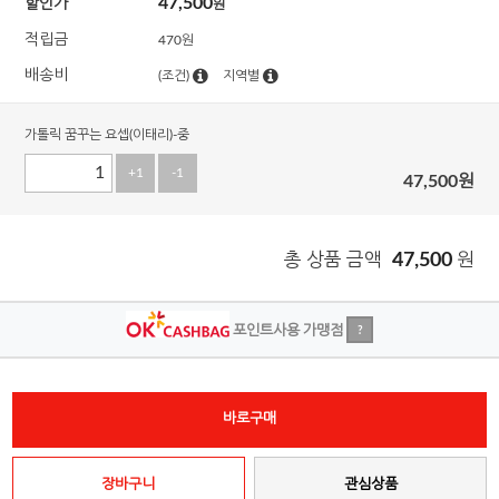
47,500
할인가
원
적립금
470원
배송비
(조건)
지역별
가톨릭 꿈꾸는 요셉(이태리)-중
+1
-1
47,500
원
총 상품 금액
47,500
원
포인트사용 가맹점
?
바로구매
장바구니
관심상품