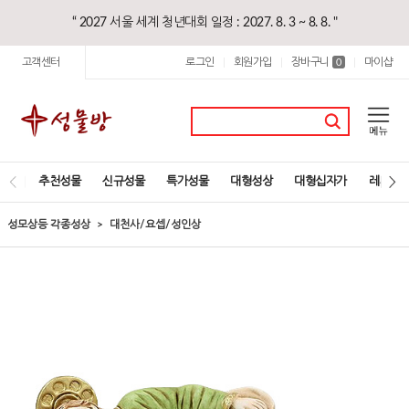
“ 2027 서울 세계 청년대회 일정 : 2027. 8. 3 ~ 8. 8. "
고객센터
로그인
회원가입
장바구니
마이샵
|
|
0
|
추천성물
신규성물
특가성물
대형성상
대형십자가
레지오
성모상등 각종성상
대천사/요셉/성인상