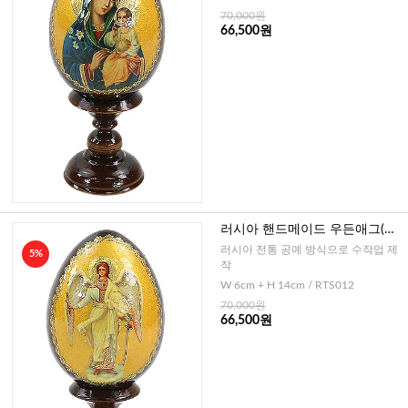
70,000원
66,500원
러시아 핸드메이드 우든애그(수
호천사)-소
러시아 전통 공예 방식으로 수작업 제
5%
작
W 6cm + H 14cm / RTS012
70,000원
66,500원