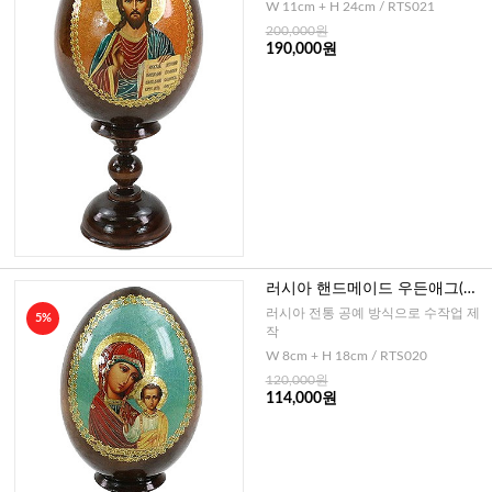
W 11cm + H 24cm / RTS021
200,000원
190,000원
러시아 핸드메이드 우든애그(영
원한 도움의 성모3)-중
러시아 전통 공예 방식으로 수작업 제
5%
작
W 8cm + H 18cm / RTS020
120,000원
114,000원