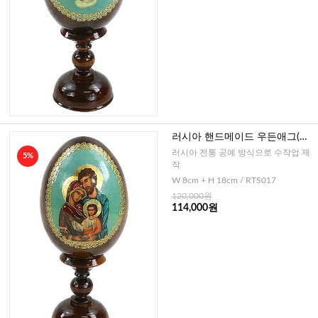
러시아 핸드메이드 우든애그(성
가정)-중
러시아 전통 공예 방식으로 수작업 제
5%
작
W 8cm + H 18cm / RTS017
120,000원
114,000원