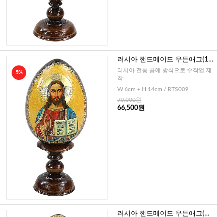
러시아 핸드메이드 우든애그(16
C 그리스도)-소
러시아 전통 공예 방식으로 수작업 제
5%
작
W 6cm + H 14cm / RTS009
70,000원
66,500원
러시아 핸드메이드 우든애그(성