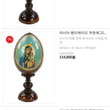
러시아 핸드메이드 우든애그(영
원한 도움의 성모2)-중
러시아 전통 공예 방식으로 수작업 제
5%
작
W 8cm + H 18cm / RTS019
120,000원
114,000원