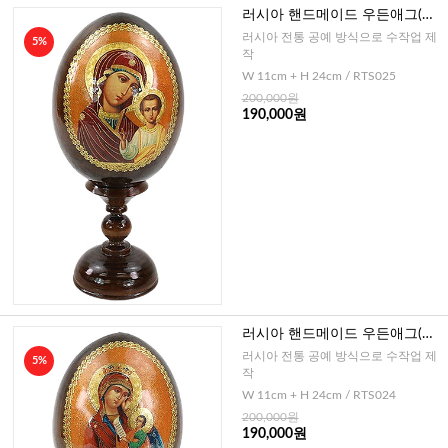
러시아 핸드메이드 우든애그(영
원한 도움의 성모1)-대
러시아 전통 공예 방식으로 수작업 제
5%
작
W 11cm + H 24cm / RTS025
200,000원
190,000원
러시아 핸드메이드 우든애그(천
상의 모후)-대
러시아 전통 공예 방식으로 수작업 제
5%
작
W 11cm + H 24cm / RTS024
200,000원
190,000원