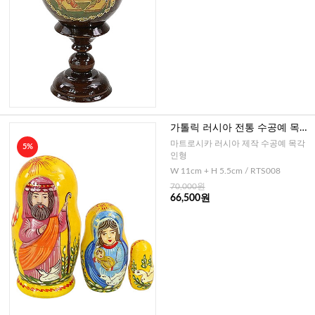
가톨릭 러시아 전통 수공예 목각
인형 NO.8
마트로시카 러시아 제작 수공예 목각
5%
인형
W 11cm + H 5.5cm / RTS008
70,000원
66,500원