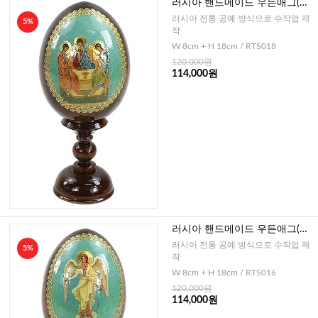
러시아 핸드메이드 우든애그(삼
위일체)-중
러시아 전통 공예 방식으로 수작업 제
5%
작
W 8cm + H 18cm / RTS018
120,000원
114,000원
러시아 핸드메이드 우든애그(수
호천사)-중
러시아 전통 공예 방식으로 수작업 제
5%
작
W 8cm + H 18cm / RTS016
120,000원
114,000원