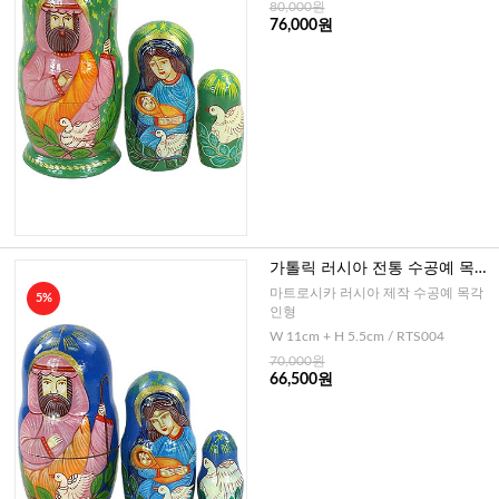
80,000원
76,000원
가톨릭 러시아 전통 수공예 목각
인형 NO.4
마트로시카 러시아 제작 수공예 목각
5%
인형
W 11cm + H 5.5cm / RTS004
70,000원
66,500원