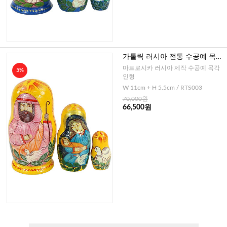
가톨릭 러시아 전통 수공예 목각
인형 NO.3
마트로시카 러시아 제작 수공예 목각
5%
인형
W 11cm + H 5.5cm / RTS003
70,000원
66,500원