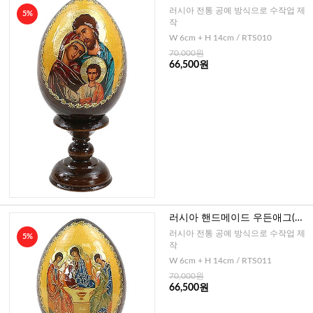
가정)-소
러시아 전통 공예 방식으로 수작업 제
5%
작
W 6cm + H 14cm / RTS010
70,000원
66,500원
러시아 핸드메이드 우든애그(삼
위일체)-소
러시아 전통 공예 방식으로 수작업 제
5%
작
W 6cm + H 14cm / RTS011
70,000원
66,500원