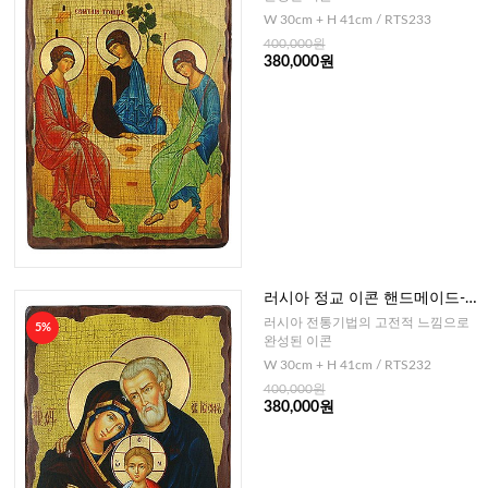
W 30cm + H 41cm / RTS233
400,000원
380,000원
러시아 정교 이콘 핸드메이드-성
가정 41cm
러시아 전통기법의 고전적 느낌으로
5%
완성된 이콘
W 30cm + H 41cm / RTS232
400,000원
380,000원