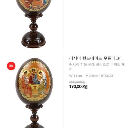
러시아 핸드메이드 우든애그(삼
위일체)-대
러시아 전통 공예 방식으로 수작업 제
5%
작
W 11cm + H 24cm / RTS023
200,000원
190,000원