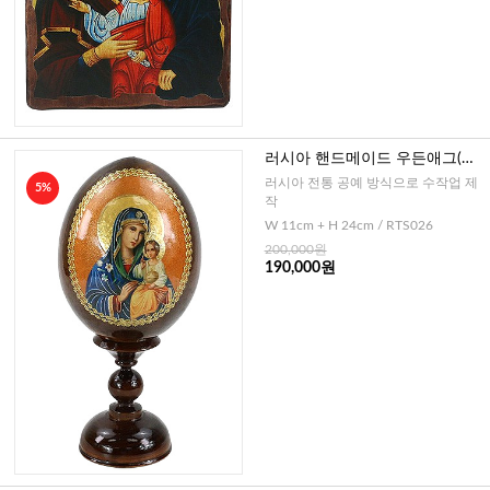
러시아 핸드메이드 우든애그(영
원한 도움의 성모2)-대
러시아 전통 공예 방식으로 수작업 제
5%
작
W 11cm + H 24cm / RTS026
200,000원
190,000원