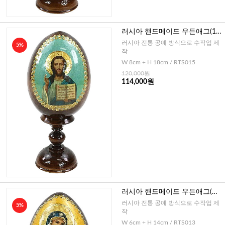
러시아 핸드메이드 우든애그(16
C 그리스도)-중
러시아 전통 공예 방식으로 수작업 제
5%
작
W 8cm + H 18cm / RTS015
120,000원
114,000원
러시아 핸드메이드 우든애그(영
원한 도움의 성모3)-소
러시아 전통 공예 방식으로 수작업 제
5%
작
W 6cm + H 14cm / RTS013