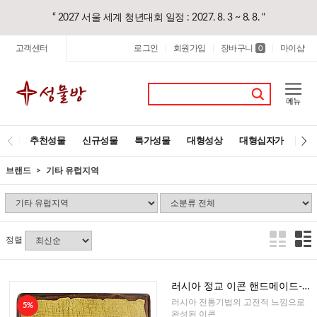
“ 2027 서울 세계 청년대회 일정 : 2027. 8. 3 ~ 8. 8. "
고객센터
로그인
회원가입
장바구니
마이샵
|
|
0
|
추천성물
신규성물
특가성물
대형성상
대형십자가
레
브랜드
기타 유럽지역
정렬
러시아 정교 이콘 핸드메이드-삼
위일체 41cm
러시아 전통기법의 고전적 느낌으로
5%
완성된 이콘