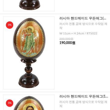
러시아 핸드메이드 우든애그(수
호천사)-대
러시아 전통 공예 방식으로 수작업 제
5%
작
W 11cm + H 24cm / RTS022
200,000원
190,000원
러시아 핸드메이드 우든애그(16
C 그리스도)-대
러시아 전통 공예 방식으로 수작업 제
5%
작