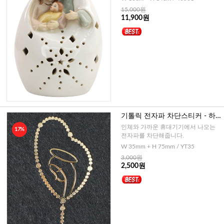
15,000원
11,900원
기톨릭 전자파 차단스티커 - 하
트묵주와 성모님
인체와 가까운 휴대기기에서 나오는
17%
전자파를 차단해줍니다.
W 35mm + H 75mm / YT35
3,000원
2,500원