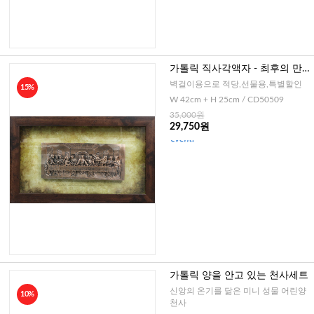
가톨릭 직사각액자 - 최후의 만
찬
벽걸이용으로 적당,선물용,특별할인
15%
W 42cm + H 25cm / CD50509
35,000원
29,750원
가톨릭 양을 안고 있는 천사세트
신앙의 온기를 닮은 미니 성물 어린양
10%
천사