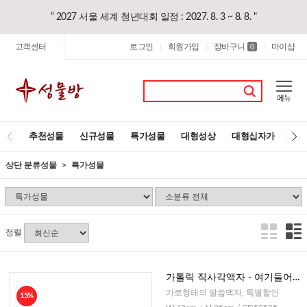
“ 2027 서울 세계 청년대회 일정 : 2027. 8. 3 ~ 8. 8. "
고객센터
로그인
회원가입
장바구니
마이샵
|
|
0
|
추천성물
신규성물
특가성물
대형성상
대형십자가
레
상단 분류성물
특가성물
정렬
가톨릭 직사각액자 - 여기들어오
는 모든이에게 평화
가로형태의 말씀액자, 특별할인
15%