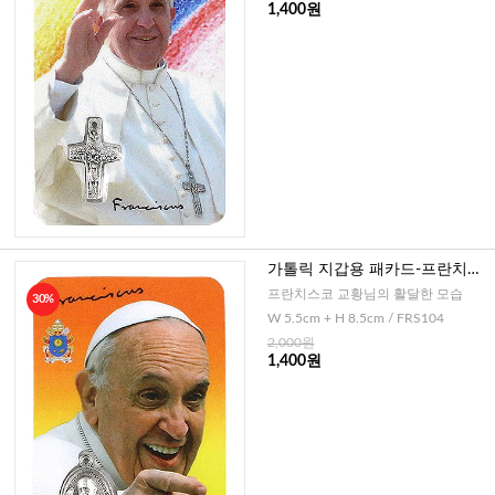
1,400원
가톨릭 지갑용 패카드-프란치스
코 교황님(이태리)
프란치스코 교황님의 활달한 모습
30%
W 5.5cm + H 8.5cm / FRS104
2,000원
1,400원