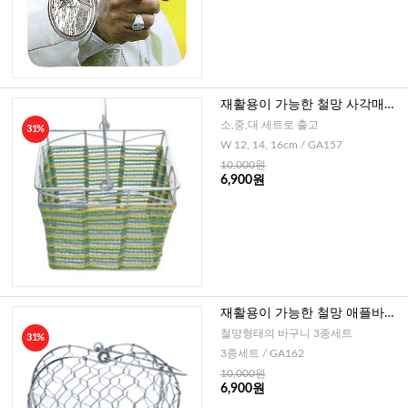
재활용이 가능한 철망 사각매듭
바구니 3종세트 - 소,중,대
소,중,대 세트로 출고
31%
W 12, 14, 16cm / GA157
10,000원
6,900원
재활용이 가능한 철망 애플바구
니 3종세트 - 소, 중, 대
철망형태의 바구니 3종세트
31%
3종세트 / GA162
10,000원
6,900원