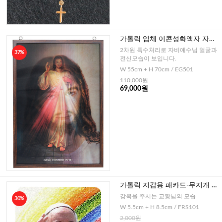
가톨릭 입체 이콘성화액자 자비
예수님(이태리)-70cm
2차원 특수처리로 자비예수님 얼굴과
37%
전신모습이 보입니다.
W 55cm + H 70cm / EG501
110,000원
69,000원
가톨릭 지갑용 패카드-무지개 프
란치스코 교황님(이태리)
강복을 주시는 교황님의 모습
30%
W 5.5cm + H 8.5cm / FRS101
2,000원