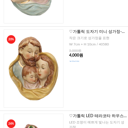
♡가톨릭 도자기 미니 성가정-벽
걸이형
작은 크기로 성가정을 표현
20%
W 7cm + H 10cm / 40580
5,000원
4,000원
♡가톨릭 LED 테라코타 하우스
성가정
LED 조명이 예쁘게 빛나는 도자기 성
26%
가정