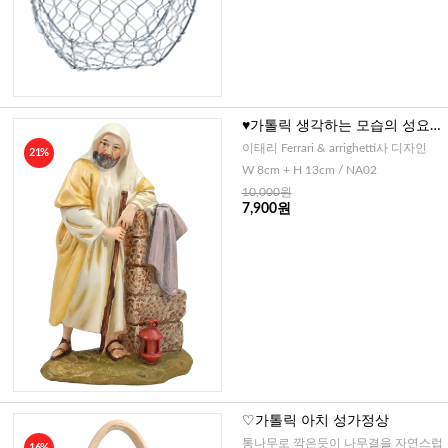
♥가톨릭 생각하는 모습의 성요
셉-이태리 디자인
이태리 Ferrari & arrighetti사 디자인
21%
W 8cm + H 13cm / NA02
10,000원
7,900원
♡가톨릭 아치 성가정상
통나무로 깍은듯이 나무결을 자연스럽
16%