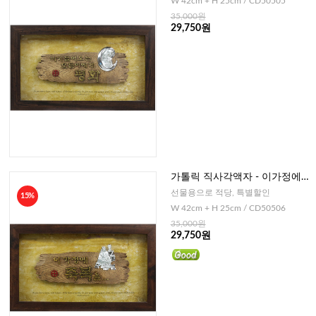
W 42cm + H 25cm / CD50505
35,000원
29,750원
가톨릭 직사각액자 - 이가정에
축복을
선물용으로 적당, 특별할인
15%
W 42cm + H 25cm / CD50506
35,000원
29,750원