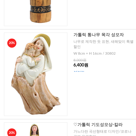
가톨릭 통나무 목각 성모자
나무로 제작한 듯 표현, 새해맞이 특별
20%
할인
W 8cm + H 16cm / 30802
8,000원
6,400원
♡가톨릭 기도성모상-칼라
가느다란 곡선형태로 디자인/코로나
20%