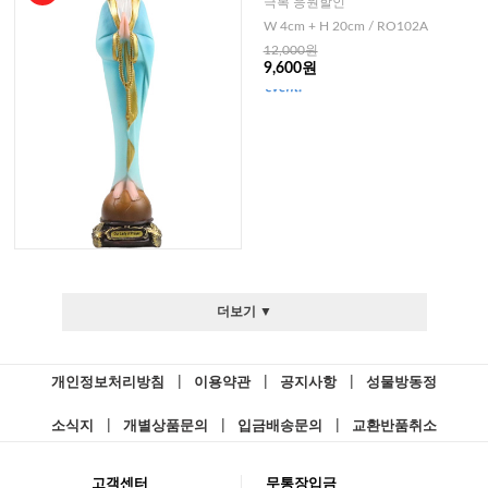
극복 응원할인
W 4cm + H 20cm / RO102A
12,000원
9,600원
더보기 ▼
개인정보처리방침
|
이용약관
|
공지사항
|
성물방동정
소식지
|
개별상품문의
|
입금배송문의
|
교환반품취소
고객센터
무통장입금