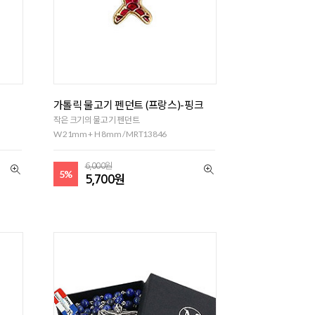
가톨릭 물고기 펜던트 (프랑스)-핑크
작은 크기의 물고기 펜던트
W 21mm + H 8mm / MRT13846
6,000원
5%
5,700원