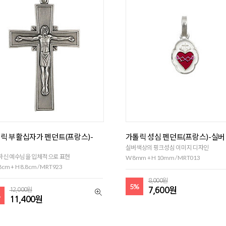
릭 부활십자가 펜던트(프랑스)-
가톨릭 성심 펜던트(프랑스)-실버
대
실버색상의 핑크성심 이미지 디자인
하신 예수님을 입체적으로 표현
W 8mm + H 10mm / MRT013
8cm + H 8.8cm / MRT923
8,000원
5%
7,600원
12,000원
%
11,400원