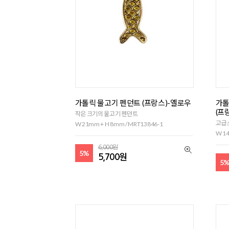
가톨릭 물고기 펜던트 (프랑스)-옐로우
가톨
(프
작은 크기의 물고기 펜던트
고급
W 21mm + H 8mm / MRT13846-1
W 14
6,000원
5%
5,700원
5