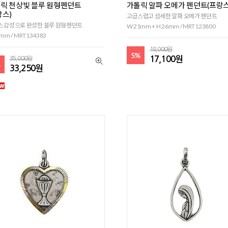
릭 천상빛 블루 원형펜던트
가톨릭 알파 오메가 펜던트(프랑스
랑스)
고급스럽고 섬세한 알파 오메가 펜던트
스 감성으로 완성한 블루 원형펜던트
W 21mm + H 26mm / MRT123800
mm / MRT134383
18,000원
5%
17,100원
35,000원
%
33,250원