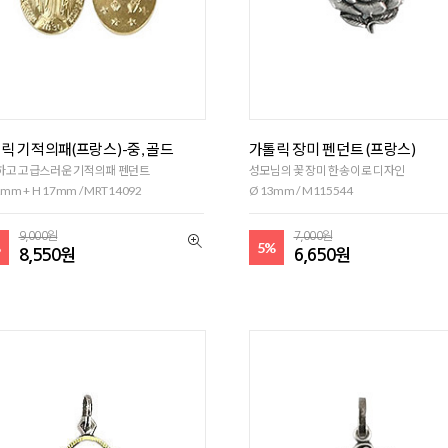
릭 기적의패(프랑스)-중, 골드
가톨릭 장미 펜던트 (프랑스)
하고 고급스러운 기적의패 펜던트
성모님의 꽃 장미 한송이로 디자인
mm + H 17mm / MRT14092
Ø 13mm / M115544
9,000원
7,000원
%
5%
8,550원
6,650원