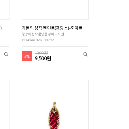
)
가톨릭 성작 펜던트(프랑스)-화이트
중앙에 성작 문양을 넣어 디자인
Ø 14mm / MRT13792
10,000원
5%
9,500원