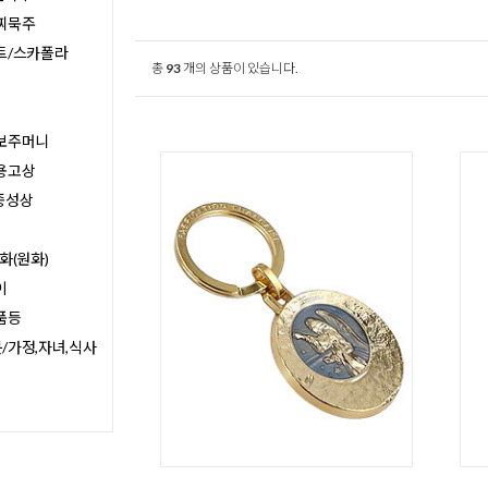
찌묵주
트/스카폴라
총
93
개의 상품이 있습니다.
보주머니
용고상
종성상
화(원화)
이
품등
/가정,자녀,식사