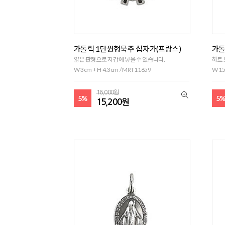
가톨릭 1단원형묵주 십자가(프랑스)
가톨
얇은 판형으로 지갑에 넣을 수 있습니다.
하트 
W 3cm + H 4.3cm / MRT11659
W 15
16,000원
5%
5
15,200원