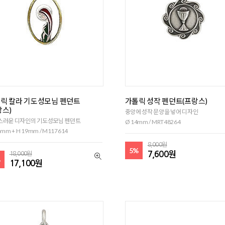
릭 칼라 기도성모님 펜던트
가톨릭 성작 펜던트(프랑스)
랑스)
중앙에 성작 문양을 넣어 디자인
스러운 디자인의 기도성모님 펜던트
Ø 14mm / MRT48264
mm + H 19mm / M117614
8,000원
5%
7,600원
18,000원
%
17,100원