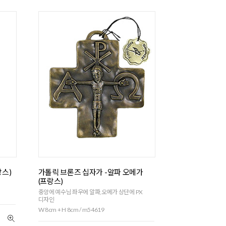
랑스)
가톨릭 브론즈 십자가 -알파 오메가
(프랑스)
중앙에 예수님 좌우에 알파,오메가 상단에 PX
디자인
W 8cm + H 8cm / m54619