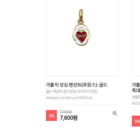
가톨릭 성심 펜던트(프랑스)-골드
가톨
특
골드색상의 핑크성심 이미지 디자인
부활
W 8mm + H 10mm / MRT014
W 5.
8,000원
5%
7,600원
5