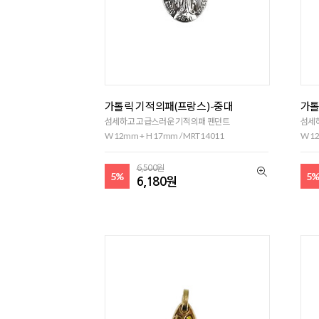
가톨릭 기적의패(프랑스)-중대
가톨
섬세하고 고급스러운 기적의패 펜던트
섬세
W 12mm + H 17mm / MRT14011
W 12
6,500원
5%
5
6,180원