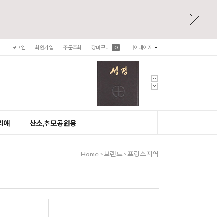
로그인
회원가입
주문조회
장바구니
0
마이페이지
리애
산소,추모공원용
Home
브랜드
프랑스지역
>
>