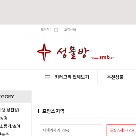
즐겨찾기
고객센터
카테고리 전체보기
추천성물
EGORY
용,성전용)
프랑스지역
/성경
/소등기/호야
이태리지역 (786)
프랑스지역 (98)
0단묵주