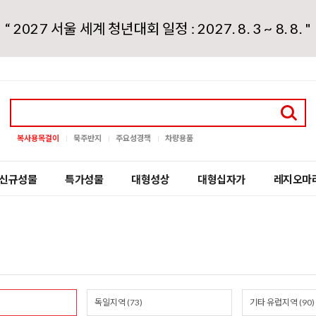
“ 2027 서울 세계 청년대회 일정 : 2027. 8. 3 ~ 8. 8. "
복사용목걸이
묵주반지
주요성경책
차량용품
신규성물
특가성물
대형성상
대형십자가
레지오마
독일지역 (73)
기타 유럽지역 (90)