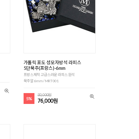
가톨릭 포도 성모자방석 라피스
5단묵주(프랑스)-6mm
프랑스제작 고급스러운 라피스 원석
묵주알 6mm / MRT001
80,000원
5%
76,000원