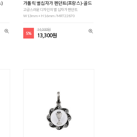
)
가톨릭 별십자가 펜던트(프랑스)-골드
고급스러운 디자인의 별 십자가 펜던트
W 13mm + H 16mm / MRT22870
14,000원
5%
13,300원