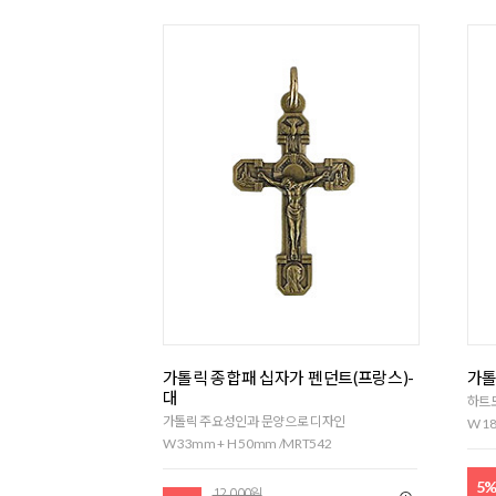
가톨릭 종합패 십자가 펜던트(프랑스)-
가톨
대
하트
가톨릭 주요성인과 문양으로 디자인
W 18
W 33mm + H 50mm /MRT542
5
12,000원