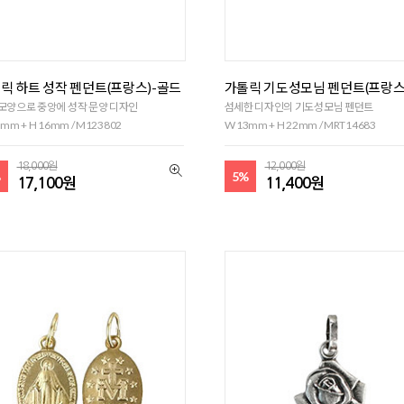
릭 하트 성작 펜던트(프랑스)-골드
가톨릭 기도성모님 펜던트(프랑스
모양으로 중앙에 성작 문양 디자인
섬세한 디자인의 기도성모님 펜던트
mm + H 16mm / M123802
W 13mm + H 22mm / MRT14683
18,000원
12,000원
%
5%
17,100원
11,400원