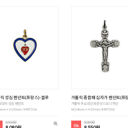
릭 성심 펜던트(프랑스)-블루
가톨릭 종합패 십자가 펜던트(프
모양의 성심 펜던트
가톨릭 주요성인과 문양으로 디자인
mm + H 20mm / MRT536
W 24mm + H 35mm /MRT302
8,500원
9,000원
%
5%
8,080원
8,550원