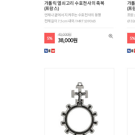
가톨릭 열쇠고리 수호천사의 축복
가톨
(프랑스)
(프
언제나 곁에서 지켜주는 수호천사의 동행
프랑
전체길이 7.5cm 내외 / MRT139365
Ø 32
40,000원
5%
5
38,000원