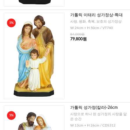
가톨릭 이태리 성가정상-특대
사랑, 평화, 축복, 보호의 성가정상
5%
W 24cm + H 50cm / VT740
84,000원
79,800원
가톨릭 성가정(칼라)-26cm
사랑으로 하나 된 성가정의 사랑을 닮
5%
은 순간
W 13cm + H 26cm / CDS312