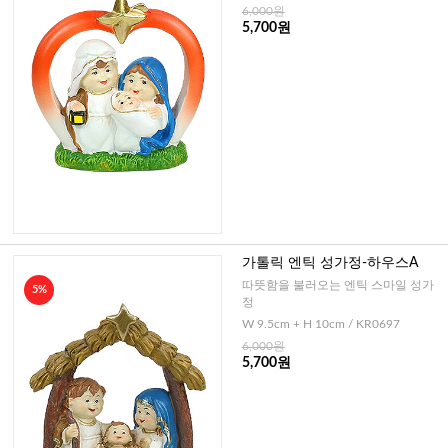
6,000원
5,700원
가톨릭 엔틱 성가정-하우스A
따뜻함을 불러오는 엔틱 스마일 성가
5%
정
W 9.5cm + H 10cm / KR0697
6,000원
5,700원