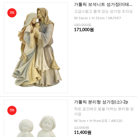
가톨릭 보석니트 성가정(이태리
디자인)-특대
고급스럽고 품격 있는 성가정 조각상
5%
W 16cm + H 31cm / VA7697
180,000원
171,000원
가톨릭 분리형 성가정(소)-2p
작은 공간에도 빛을 더하는 분리형 성
5%
가정
W 3cm + H 9cm내외 / AR120
12,000원
11,400원