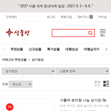
“ 2027 서울 세계 청년대회 일정 : 2027. 8. 3 ~ 8. 8. "
고객센터
로그인
회원가입
장바구니
마이샵
|
|
0
|
추천성물
신규성물
특가성물
대형성상
대형십자가
레
카테고리 추천성물
성가정상
정렬
가톨릭 분리형 나눔 성가정-3p
따로 두어도, 함께 놓아도 하나의 사랑
5%