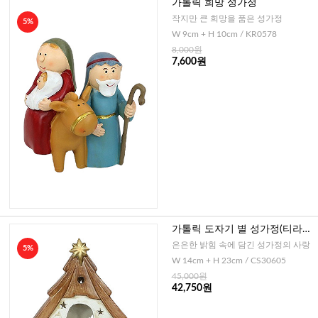
가톨릭 희망 성가정
작지만 큰 희망을 품은 성가정
5%
W 9cm + H 10cm / KR0578
8,000원
7,600원
가톨릭 도자기 별 성가정(티라이
트용)
은은한 밝힘 속에 담긴 성가정의 사랑
5%
W 14cm + H 23cm / CS30605
45,000원
42,750원