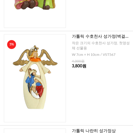
가톨릭 수호천사 성가정(벽걸이
형)
작은 크기의 수호천사 성가정, 첫영성
5%
체 선물용
W 7cm + H 10cm / VST567
4,000원
3,800원
가톨릭 나란히 성가정상