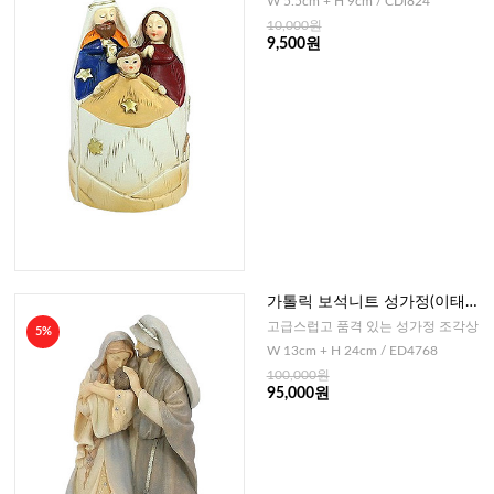
W 5.5cm + H 9cm / CDi824
10,000원
9,500원
가톨릭 보석니트 성가정(이태리
디자인)-24cm
고급스럽고 품격 있는 성가정 조각상
5%
W 13cm + H 24cm / ED4768
100,000원
95,000원