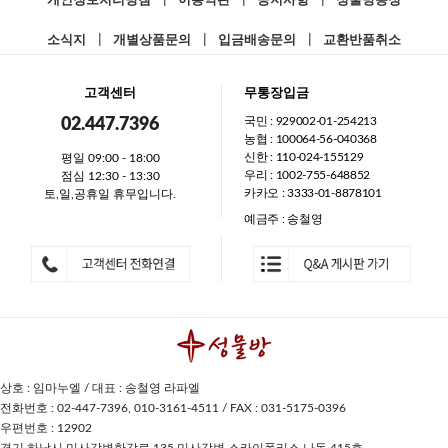
개인정보처리방침
|
이용약관
|
공지사항
|
성물방동정
소식지
|
개별상품문의
|
입금배송문의
|
교환반품취소
고객센터
무통장입금
국민 : 929002-01-254213
02.447.7396
농협 : 100064-56-040368
신한 : 110-024-155129
평일 09:00 - 18:00
우리 : 1002-755-648852
점심 12:30 - 13:30
카카오 : 3333-01-8878101
토,일,공휴일 휴무입니다.
예금주 : 송철영
상호 : 임마누엘 / 대표 : 송철영 라파엘
전화번호 : 02-447-7396, 010-3161-4511 / FAX : 031-5175-0396
우편번호 : 12902