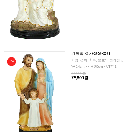
가톨릭 성가정상-특대
사랑, 평화, 축복, 보호의 성가정상
5%
W 24cm ++ H 50cm / VT741
84,000원
79,800원