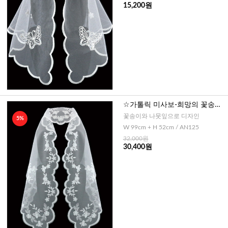
15,200원
☆가톨릭 미사보-희망의 꽃송이
No125
꽃송이와 나뭇잎으로 디자인
5%
W 99cm + H 52cm / AN125
32,000원
30,400원