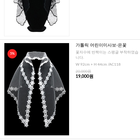
가톨릭 어린이미사보-은꽃
꽃자수에 반짝이는 스팽글 부착하였습
5%
니다.
W 92cm + H 44cm /AC118
20,000원
19,000원