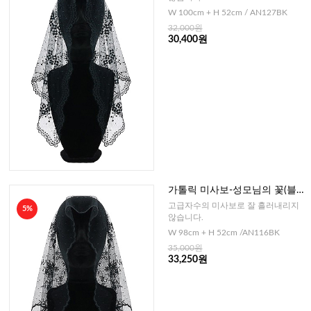
W 100cm + H 52cm / AN127BK
32,000원
30,400원
가톨릭 미사보-성모님의 꽃(블
랙) No116bk
고급자수의 미사보로 잘 흘러내리지
5%
않습니다.
W 98cm + H 52cm /AN116BK
35,000원
33,250원