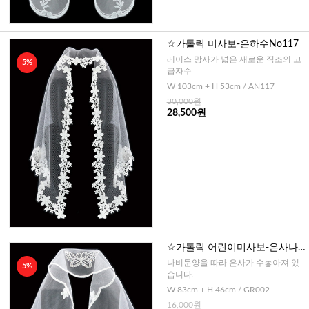
☆가톨릭 미사보-은하수No117
레이스 망사가 넓은 새로운 직조의 고
5%
급자수
W 103cm + H 53cm / AN117
30,000원
28,500원
☆가톨릭 어린이미사보-은사나
비 스팽글
나비문양을 따라 은사가 수놓아져 있
5%
습니다.
W 83cm + H 46cm / GR002
16,000원