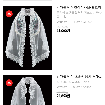
☆가톨릭 어린이미사보-오로라
화관
중앙에 스팽글을 부착 핑크빛이 반사
5%
됩니다.
W 84cm + H 40cm / GR009
20,000원
19,000원
☆가톨릭 미사보-믿음의 꽃No10
5
꽃송이와 꽃잎으로 디자인
5%
W 98cm + H 53cm / AN105
23,000원
21,850원