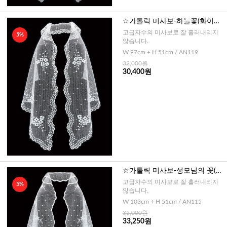
☆가톨릭 미사보-하늘꽃(화이트)
No119
고급자수의 미사보로 잘 흘러내리지
5%
않습니다.
W 97cm + H 51cm / AN119
32,000원
30,400원
☆가톨릭 미사보-성모님의 꽃(화
이트)No115
고급자수의 미사보로 잘 흘러내리지
5%
않습니다.
W 103cm + H 51cm / AN115
35,000원
33,250원