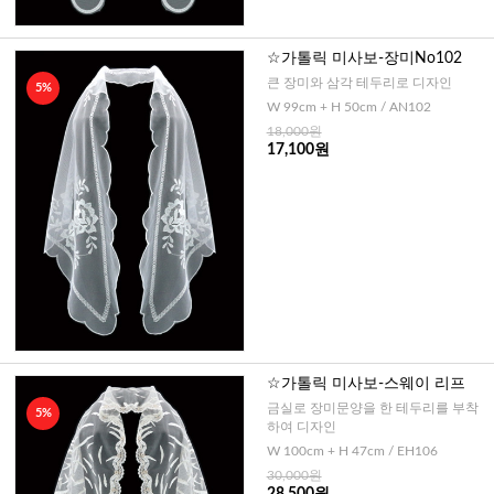
☆가톨릭 미사보-장미No102
큰 장미와 삼각 테두리로 디자인
5%
W 99cm + H 50cm / AN102
18,000원
17,100원
☆가톨릭 미사보-스웨이 리프
금실로 장미문양을 한 테두리를 부착
5%
하여 디자인
W 100cm + H 47cm / EH106
30,000원