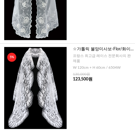
☆가톨릭 불망미사보-Flor/화이
트(대)-No6504
프랑스 최고급 레이스 전문회사의 완
5%
제품
W 120cm + H 60cm / 6504W
130,000원
123,500원