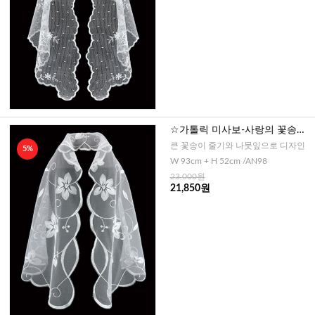
☆가톨릭 미사보-사랑의 꽃송이
No98
큰 꽃송이 줄기와 나뭇잎으로 디자인
5%
W 93cm + H 52cm /AN98
23,000원
21,850원