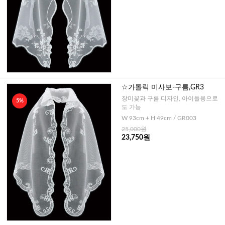
☆가톨릭 미사보-구름,GR3
장미꽃과 구름 디자인, 아이들용으로
5%
도 가능
W 93cm + H 49cm / GR003
25,000원
23,750원