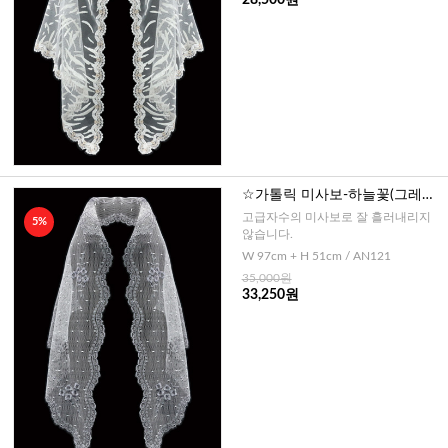
28,500원
☆가톨릭 미사보-하늘꽃(그레이)
No121
고급자수의 미사보로 잘 흘러내리지
5%
않습니다.
W 97cm + H 51cm / AN121
35,000원
33,250원