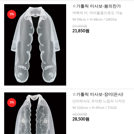
☆가톨릭 미사보-봄의찬가
여백의 미, 아이들용으로도 가능
5%
W 98cm + H 48cm / GR016
23,000원
21,850원
☆가톨릭 미사보-장미(은사)
단아하서도 우아한 느낌의 디자인
5%
W 102cm + H 49cm / Ti102
30,000원
28,500원