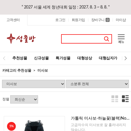
“ 2027 서울 세계 청년대회 일정 : 2027. 8. 3 ~ 8. 8. "
고객센터
로그인
회원가입
장바구니
마이샵
|
|
0
|
추천성물
신규성물
특가성물
대형성상
대형십자가
레
카테고리 추천성물
미사보
정렬
가톨릭 미사보-하늘꽃(블랙)No1
27bk
고급자수의 미사보로 잘 흘러내리지
5%
않습니다.