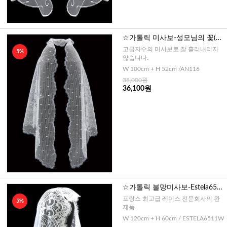
☆가톨릭 미사보-성모님의 꽃(그
레이) No116
고급자수의 미사보로 잘 흘러내리지
5%
않습니다.
W 100cm + H 52cm /AN116
38,000원
36,100원
☆가톨릭 불망미사보-Estela651
1/화이트
프랑스 최고급 레이스 전문회사의 완
5%
제품
W 120cm + H 60cm / ESTELA6511W