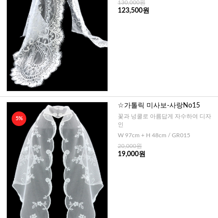
130,000원
123,500원
☆가톨릭 미사보-사랑No15
꽃과 넝쿨로 아름답게 자수하여 디자
5%
인
W 97cm + H 48cm / GR015
20,000원
19,000원