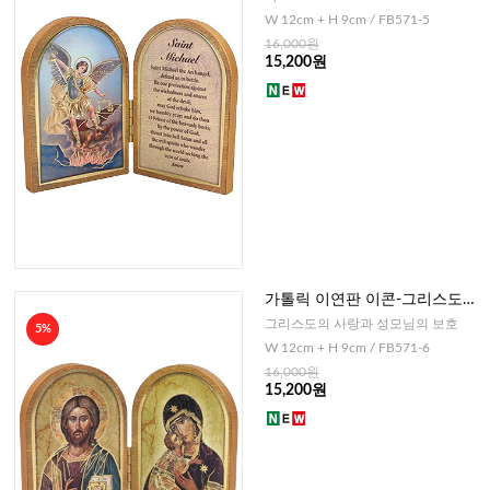
W 12cm + H 9cm / FB571-5
16,000원
15,200원
가톨릭 이연판 이콘-그리스도
+영원한 도움의 성모(이태리)
그리스도의 사랑과 성모님의 보호
5%
W 12cm + H 9cm / FB571-6
16,000원
15,200원