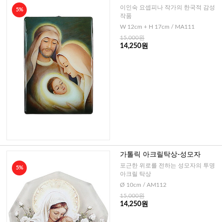
-소
이인숙 요셉피나 작가의 한국적 감성
5%
작품
W 12cm + H 17cm / MA111
15,000원
14,250원
가톨릭 아크릴탁상-성모자
포근한 위로를 전하는 성모자의 투명
5%
아크릴 탁상
Ø 10cm / AM112
15,000원
14,250원