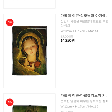
가톨릭 이콘-성모님과 아기예수-
소
신앙의 사랑을 아름답게 표현한 특별
5%
한 성화
W 12cm + H 17cm / MA114
15,000원
14,250원
가톨릭 이콘-마르첼리노의 기적-
소
순수한 믿음이 머무는 평화로운 성화
5%
W 12cm + H 17cm / MA115
15,000원