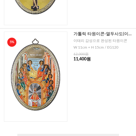
가톨릭 타원이콘-열두사도(이태
리)
이태리 감성으로 완성된 타원이콘
5%
W 11cm + H 15cm / EG120
12,000원
11,400원