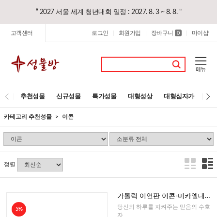
“ 2027 서울 세계 청년대회 일정 : 2027. 8. 3 ~ 8. 8. "
고객센터
로그인
회원가입
장바구니
마이샵
|
|
0
|
추천성물
신규성물
특가성물
대형성상
대형십자가
레
카테고리 추천성물
이콘
정렬
가톨릭 이연판 이콘-미카엘대천
사+기도문(이태리)
당신의 하루를 지켜주는 믿음의 수호
5%
자