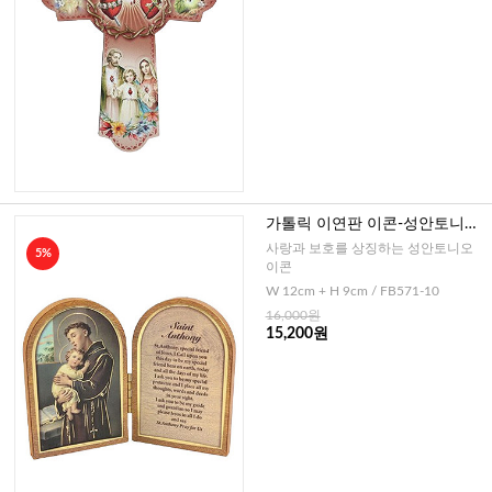
가톨릭 이연판 이콘-성안토니오
+기도문(이태리)
사랑과 보호를 상징하는 성안토니오
5%
이콘
W 12cm + H 9cm / FB571-10
16,000원
15,200원