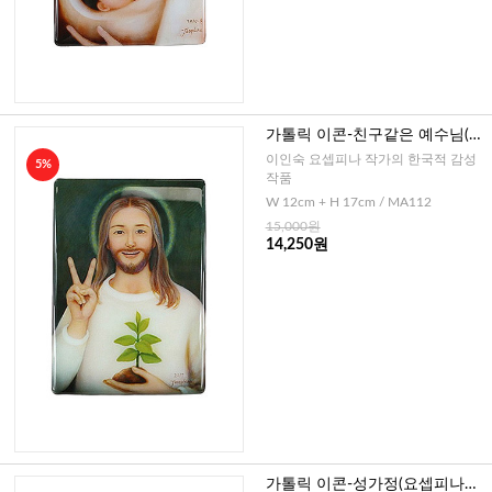
가톨릭 이콘-친구같은 예수님(요
셉피나作)-소
이인숙 요셉피나 작가의 한국적 감성
5%
작품
W 12cm + H 17cm / MA112
15,000원
14,250원
가톨릭 이콘-성가정(요셉피나作)