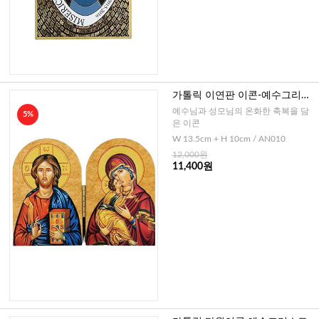
가톨릭 이연판 이콘-예수그리스
도+영원한도움(이태리)
예수님과 성모님의 온화한 축복을 담
5%
은 이콘
W 13.5cm + H 10cm / AN010
12,000원
11,400원