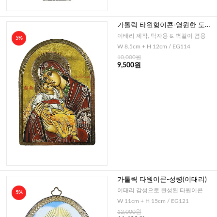
가톨릭 타원형이콘-영원한 도움
의 성모(이태리)
이태리 제작, 탁자용 & 벽걸이 겸용
5%
W 8.5cm + H 12cm / EG114
10,000원
9,500원
가톨릭 타원이콘-성령(이태리)
이태리 감성으로 완성된 타원이콘
5%
W 11cm + H 15cm / EG121
12,000원