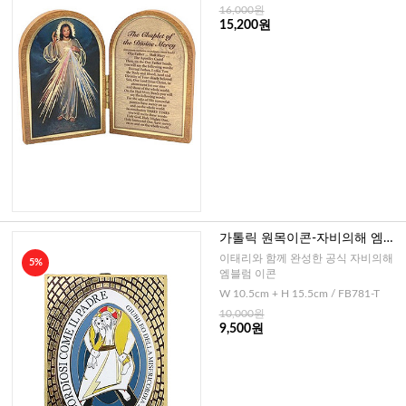
16,000원
15,200원
가톨릭 원목이콘-자비의해 엠블
럼(이태리)
이태리와 함께 완성한 공식 자비의해
5%
엠블럼 이콘
W 10.5cm + H 15.5cm / FB781-T
10,000원
9,500원