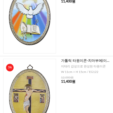
11,400원
가톨릭 타원이콘-치마부에(이태
리)
이태리 감성으로 완성된 타원이콘
5%
W 11cm + H 15cm / EG122
12,000원
11,400원