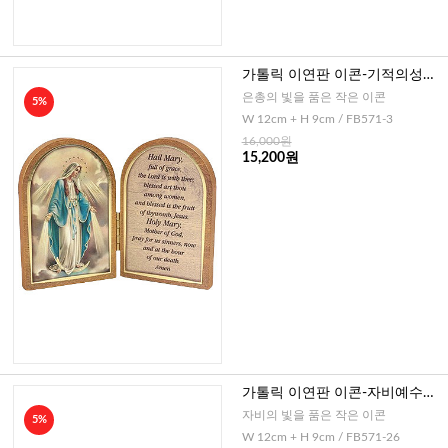
가톨릭 이연판 이콘-기적의성모
님+성모송(이태리)
은총의 빛을 품은 작은 이콘
5%
W 12cm + H 9cm / FB571-3
16,000원
15,200원
가톨릭 이연판 이콘-자비예수님
+자비의기도문(이태리)
자비의 빛을 품은 작은 이콘
5%
W 12cm + H 9cm / FB571-26