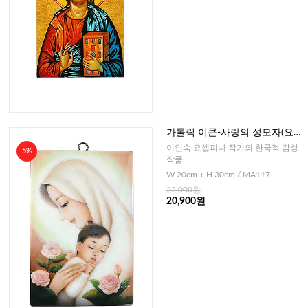
가톨릭 이콘-사랑의 성모자(요셉
피나作)-중
이인숙 요셉피나 작가의 한국적 감성
5%
작품
W 20cm + H 30cm / MA117
22,000원
20,900원