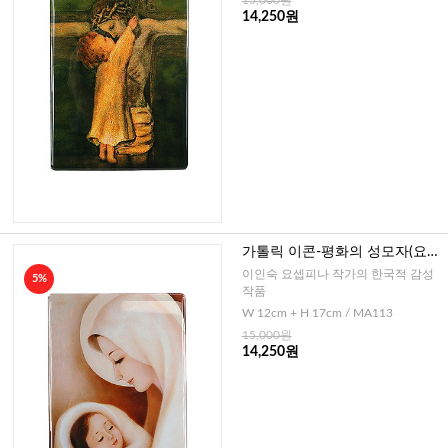
14,250원
가톨릭 이콘-평화의 성모자(요셉
피나作)-소
이인숙 요셉피나 작가의 한국적 감성
5%
작품
W 12cm + H 17cm / MA113
15,000원
14,250원