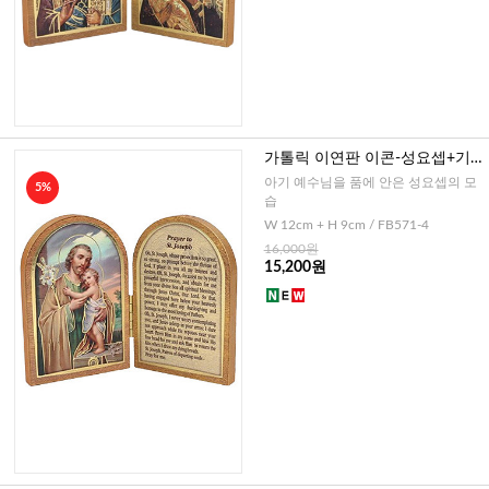
가톨릭 이연판 이콘-성요셉+기
도문(이태리)
아기 예수님을 품에 안은 성요셉의 모
5%
습
W 12cm + H 9cm / FB571-4
16,000원
15,200원