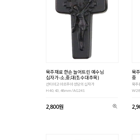
묵주재료 한손 늘어트린 예수님
묵주
십자가-소,중,대(침수대추목)
중
산티아고 아르주아 성당의 십자가
묵주용
H 40, 43, 48mm / AG241
W 28
2,800원
2,