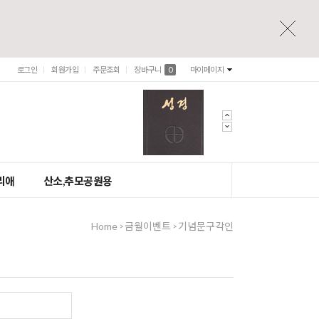
로그인
회원가입
주문조회
장바구니
0
마이페이지
리애
산소,추모공원용
Home
금월이벤트
기념문구각인
>
>