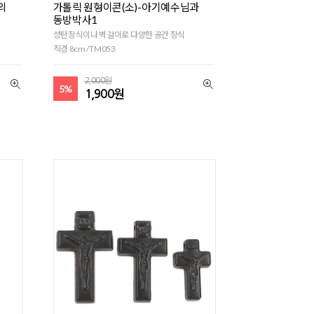
의
가톨릭 원형이콘(소)-아기예수님과
동방박사1
성탄장식이나 벽걸이로 다양한 공간 장식
직경 8cm /TM053
2,000원
5%
1,900원