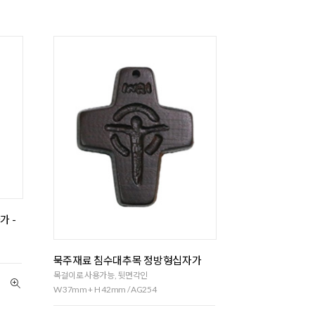
가 -
묵주재료 침수대추목 정방형십자가
목걸이로 사용가능, 뒷면각인
W 37mm + H 42mm / AG254