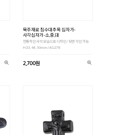
묵주재료 침수대추목 십자가-
사각십자가-소,중,대
전통적인 사각 모습으로 디자인 / 뒷면 각인 가능
H 33, 44, 50mm / AG278
2,700원