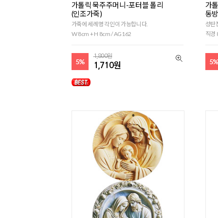
가톨릭 묵주주머니-포터블 폴리
가톨
(인조가죽)
동방
가죽에 세례명 각인이 가능합니다.
성탄
W 8cm + H 8cm / AG162
직경 
1,800원
5%
5
1,710원