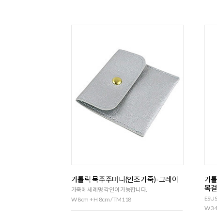
가톨릭 묵주주머니(인조가죽)-그레이
가톨
목걸
가죽에 세례명 각인이 가능합니다.
ESU
W 8cm + H 8cm / TM118
W 34