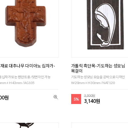
재료 대추나무 다미아노 십자가-
가톨릭 흑단목-기도하는 성모님
목걸이
십자가 또는 펜던트용 /뒷면각인 가능
기도하는 성모님 모습을 은박으로 디자인
mm + H 43mm / AG105
W 20mm + H 30mm / NAT120
3,300원
900원
5%
3,140원