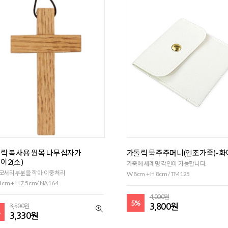
릭 복사용 원목 나무십자가
가톨릭 묵주주머니(인조가죽)-화
이2(소)
가죽에 세례명 각인이 가능합니다.
 모서리부분을 깍아 이중처리
W 8cm + H 8cm / TM125
3cm + H 7.5cm/ NA164
4,000원
5%
3,800원
3,500원
%
3,330원