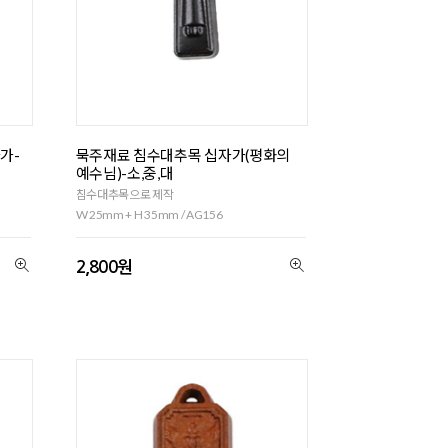
가-
묵주재료 침수대추목 십자가(평화의
예수님)-소,중,대
침수대추목으로 제작
W 25mm + H 35mm / AG156
2,800원