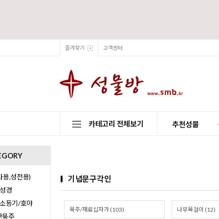
즐겨찾기
고객센터
카테고리 전체보기
추천성물
EGORY
용,성전용)
기념문구각인
/성경
/소등기/호야
묵주/재료십자가 (103)
나무목걸이 (12)
0단묵주