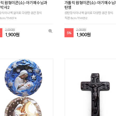
릭 원형이콘(소)-아기예수님과
가톨릭 원형이콘(소)-아기예수님
박사2
탄생
장식이나 벽걸이로 다양한 공간 장식
성탄장식이나 벽걸이로 다양한 공간 장식
8cm /TM074
직경 8cm /TM052
2,000원
2,000원
%
5%
1,900원
1,900원