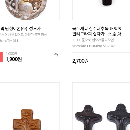
릭 원형이콘(소)-성모자
묵주재료 침수대추목 JESUS
캘리그라피 십자가 - 소,중,대
장식이나 벽걸이로 다양한 공간 장식
JESUS 문자로 십자가를 디자인
8cm /TM051
W 25mm + H 40mm / AG107
2,000원
%
1,900원
2,700원