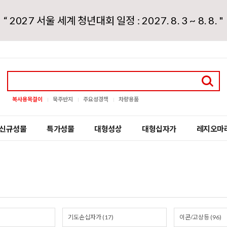
“ 2027 서울 세계 청년대회 일정 : 2027. 8. 3 ~ 8. 8. "
복사용목걸이
묵주반지
주요성경책
차량용품
신규성물
특가성물
대형성상
대형십자가
레지오마
기도손십자가 (17)
이콘/고상등 (96)