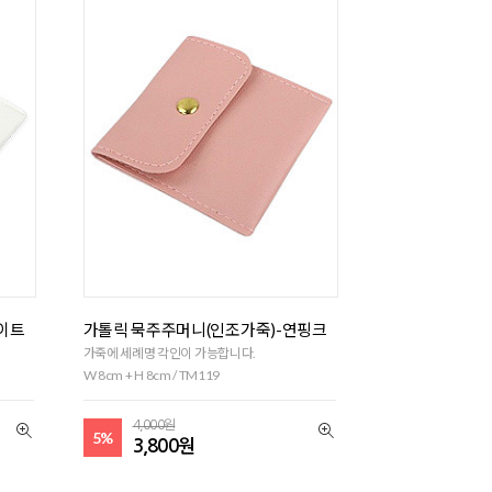
이트
가톨릭 묵주주머니(인조가죽)-연핑크
가죽에 세례명 각인이 가능합니다.
W 8cm + H 8cm / TM119
4,000원
5%
3,800원