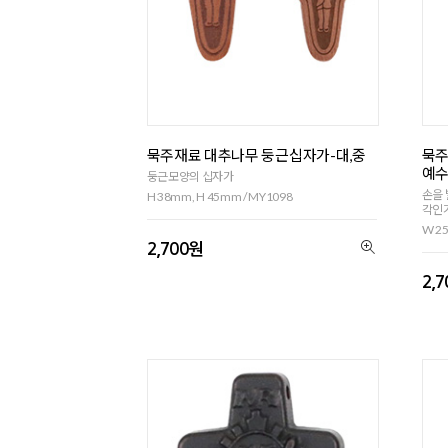
묵주재료 대추나무 둥근십자가-대,중
묵주
예수
둥근모양의 십자가
손을 
H 38mm, H 45mm / MY1098
각인
W 25
2,700원
2,