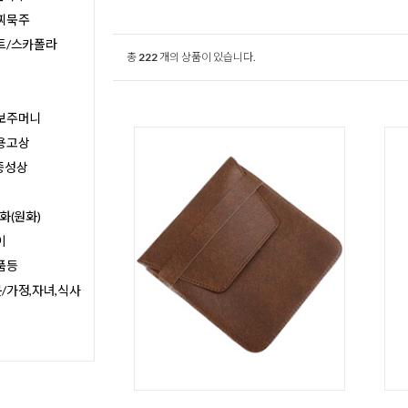
찌묵주
트/스카폴라
총
222
개의 상품이 있습니다.
보주머니
용고상
종성상
화(원화)
이
품등
/가정,자녀,식사