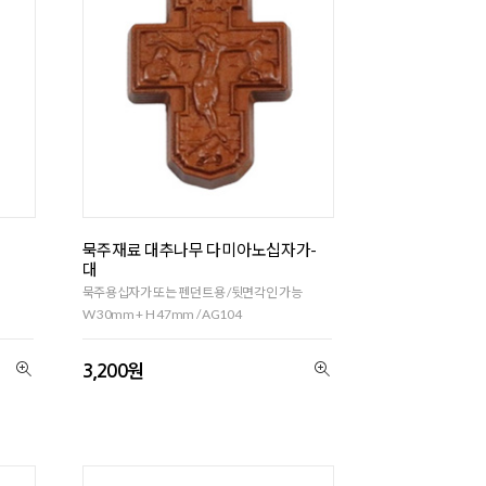
묵주재료 대추나무 다미아노십자가-
대
묵주용십자가 또는 펜던트용 /뒷면각인 가능
W 30mm + H 47mm / AG104
3,200원