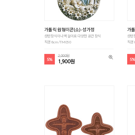
가톨릭 원형이콘(소)-성가정
가톨
성탄장식이나 벽걸이로 다양한 공간 장식
성탄
직경 8cm /TM050
직경 
2,000원
5%
5
1,900원