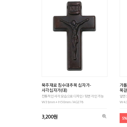
묵주재료 침수대추목 십자가-
가톨
사각십자가(대)
목걸
전통적인 사각 모습으로 디자인 / 뒷면 각인 가능
앞면
W 31mm + H 50mm / AG278
W 4.
3,200원
5