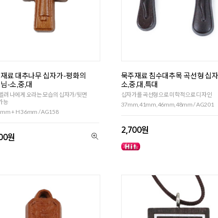
재료 대추나무 십자가-평화의
묵주재료 침수대추목 곡선형 십자
님-소,중,대
소,중,대,특대
벌려 나에게 오라는 모습의 십자가/뒷면
십자가를 곡선형으로 미학적으로 디자인
가능
37mm,41mm,46mm,48mm / AG201
mm + H 36mm / AG158
2,700원
700원