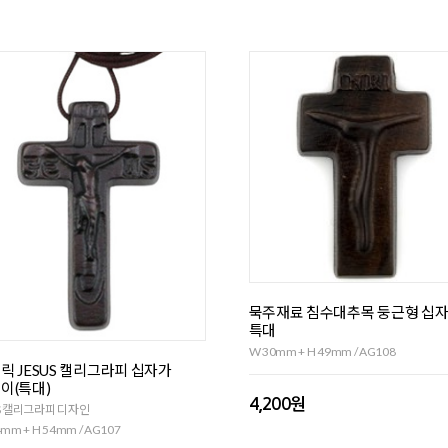
묵주재료 침수대추목 둥근형 십자
특대
W 30mm + H 49mm / AG108
릭 JESUS 캘리그라피 십자가
이(특대)
4,200원
S 캘리그라피 디자인
mm + H 54mm / AG107