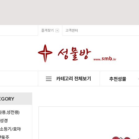
즐겨찾기
고객센터
카테고리 전체보기
추천성물
EGORY
용,성전용)
/성경
/소등기/호야
0단묵주