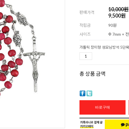
10,000
원
판매가격
9,500원
적립금
90원
사이즈
Φ 7mm + 
총 상품 금액
바로구매