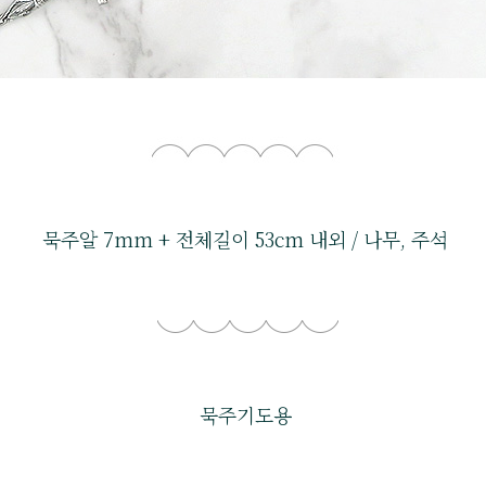
묵주알 7mm + 전체길이 53cm 내외 / 나무, 주석
묵주기도용