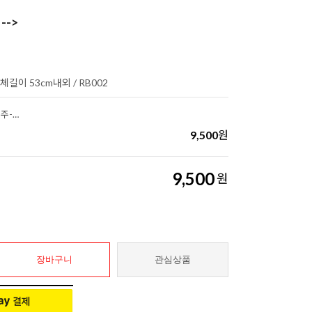
-->
전체길이 53cm내외 / RB002
가톨릭 장미향 성모님방석 5단묵주-7mm
9,500
원
9,500
원
장바구니
관심상품