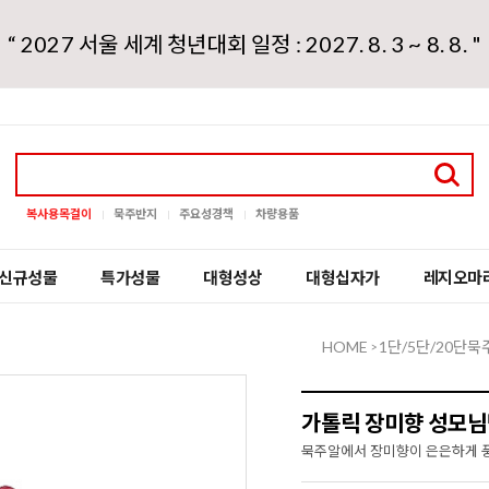
“ 2027 서울 세계 청년대회 일정 : 2027. 8. 3 ~ 8. 8. "
복사용목걸이
묵주반지
주요성경책
차량용품
신규성물
특가성물
대형성상
대형십자가
레지오마
HOME
1단/5단/20단묵
>
가톨릭 장미향 성모님
묵주알에서 장미향이 은은하게 