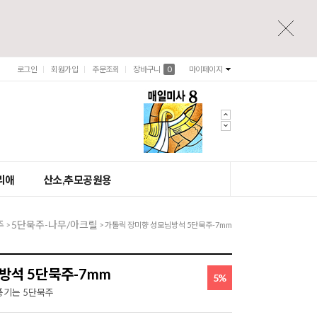
로그인
회원가입
주문조회
장바구니
0
마이페이지
리애
산소,추모공원용
주
5단묵주-나무/아크릴
>
> 가톨릭 장미향 성모님방석 5단묵주-7mm
방석 5단묵주-7mm
5%
풍기는 5단묵주