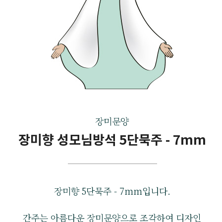
장미문양
장미향 성모님방석 5단묵주 - 7mm
장미향 5단묵주 - 7mm입니다.
간주는 아름다운 장미문양으로 조각하여 디자인