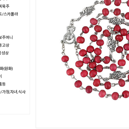
찌묵주
트/스카폴라
보주머니
용고상
종성상
화(원화)
이
품등
/가정,자녀,식사