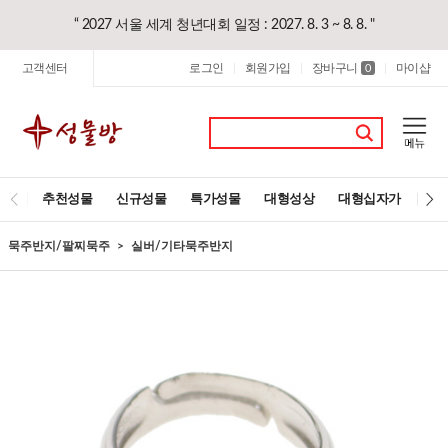
“ 2027 서울 세계 청년대회 일정 : 2027. 8. 3 ~ 8. 8. "
고객센터
로그인
회원가입
장바구니
마이샵
|
|
0
|
추천성물
신규성물
특가성물
대형성상
대형십자가
레
묵주반지/팔찌묵주
실버/기타묵주반지