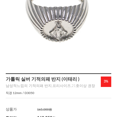
가톨릭 실버 기적의패 반지 (이태리 )
3%
남성적느낌의 기적의패 반지,프리사이즈,21호이상 권장
직경 12mm / D3050
상품가
165,000
원