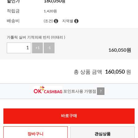
160,050
할인가
원
적립금
1,420원
배송비
(조건)
지역별
가톨릭 실버 기적의패 반지 (이태리 )
+1
-1
160,050
원
총 상품 금액
160,050
원
포인트사용 가맹점
?
바로구매
장바구니
관심상품